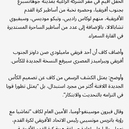
الحفل أقيم في مقر الشركة الراعية بمدينة جوهانسبرغ
بجنوب أفريقيا، وحضره نخبة من أساطير كرة القدم
الأفريقية، منهم لوكاس راديبي، وتيكو موديسي، وسيفيوي
تشابالالا، بالإضافة إلى عدد من أساطير الساحرة المستديرة
في القارة السمراء.
وأضاف كاف أن أحد فريقي ماميلودي صن داونز الجنوب
أفريقي وبيراميدز المصري سيرفع النسخة الجديدة للكأس.
وأوضح: يمثل الكشف الرسمي من كاف عن تصميم الكأس
الجديدة اللافتة أكثر من مجرد استبدال، بل “يمثل تطورا قويا
في التزامه بالتحديث والابتكار”.
وقال فيرون موسينغو-أومبا، الأمين العام لكاف “تماشيا مع
رؤية باتريس موتسيبي رئيس الاتحاد الأفريقي لكرة القدم،
نعمل حاليا على إعادة صياغة هوية كرة القدم الأفريقية