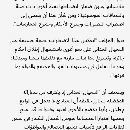
ملابساتها ودون ضمان انضباطها بقيم أخرى ذات صلة
بالسياقات الموضوعية؛ ومن شأن هذا أن يفضي إلى
اضطراب التصورات وجنوح الأحكام وجموح الممارسات”.
يقول المؤلف “انعكس هذا الاضطراب بصفة جسيمة على
المخيال الحداثي على نحو أغوى باستسهال إطلاق أحكام
جائرة، وتسويغ ممارسات مارقة مع تغليفها قيميا ومبدئيا؛
وهو ما يتفاعل في مستويات الفرد والمجتمع والدولة وما
فوقها”.
ويضيف أن “المخيال الحداثي إذ يغترف من شعاراته
المفضلة يتجاوز حقيقة أن المبادئ لا تعمل في الواقع
بإطلاق، وأنها تخضع بالأحرى لقيود وضوابط قد يمنح
بعضها امتيازا استعماليا يقوض اشتغال الشعار في بعض
نطاقات الواقع لأسباب تمليها المصالح والتواطؤات