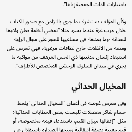
بامتيازات الذات الجمعية إياها”.
وكأن المؤلف يستشرف ما جرى بالتزامن مع صدور الكتاب
خلال حرب غزة عندما يسرد مثلا “تمضي أنظمة تعلن ولاءها
للحداثة -وما بعدها- في مساعيها للحجر على مجال الرؤية
ومنعه من الانفلات خارج نطاقات مرغوبة، فهي تحرص على
استبعاد إنسان مدنيتها ذي الحس المرهف من مواكبة ما
يجري في ميدان السلوك الوحشي المخصص للأطراف”.
المخيال الحداثي
وفي معرض غوصه في أعماق “المخيال الحداثي” يلحظ
حسام شاكر معضلات تلبست بعض الخطابات الحداثية؛
مثل: “إغفالها ميزان القيم، باستدعاء قيمة مخصوصة، أو
قيم معينة بصفة انتقائية ومنحها الصدارة باستقلال عن