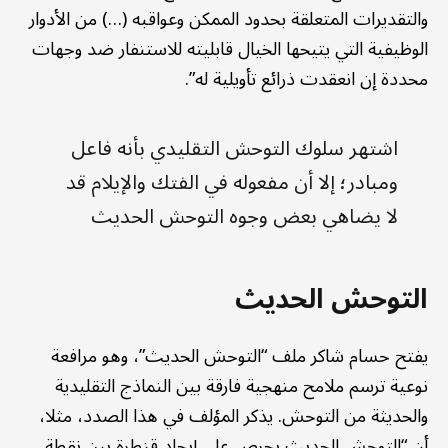
والتقديرات المتعلقة بحدود الممكن وعواقبه (…) من الأدوار
الوظيفية التي يتيحها الخيال قابليته للاستنفار ضد وجهات
محددة إن انعقدت ذرائع تأويلية له”.
اشتهر سلوك التوحش التقليدي بأنه فاعل
ومبادر؛ إلا أن مفعوله في الفتك والإيلام قد
لا يضاهي بعض وجوه التوحش الحديث
التوحش الحديث
يفتح حسام شاكر ملف “التوحش الحديث”، وهو مرافعة
نوعية ترسم ملامح منهجية فارقة بين النماذج التقليدية
والحديثة من التوحش. يذكر المؤلف في هذا الصدد، مثلا،
أن “التوحش الحديث يحرص على إيجاد قنطرة بين نقطة