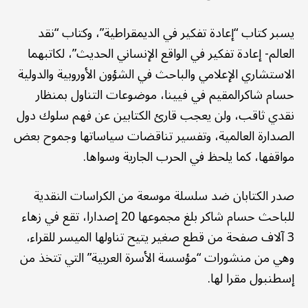
يسبر كتاب “إعادة تفكير في الديمقراطية”، وكتاب “نقد
العالم- إعادة تفكير في الواقع الإنساني الحديث”، لكاتبهما
الاستشاري الإعلامي والباحث في الشؤون الأوروبية والدولية
حسام شاكرالمقيم في فيينا، موضوعات التناول بمنظار
نقدي ثاقب، ولن يعجب قارئ الكتابين عن فهم سلوك دول
الصدارة العالمية، وتفسير تناقضات سياساتها وجموح بعض
مواقفها، كما يلحظ في الحرب الجارية وسواها.
صدر الكتابان ضد سلسلة موسعة من الكراسات النقدية
للباحث حسام شاكر بلغ مجموعها 20 إصدارا، تقع في زهاء
3 آلاف صفحة من قطع صغير يتيح تناولها الميسر للقراء،
وهي من منشورات “مؤسسة الأسرة العربية” التي تتخذ من
إسطنبول مقرا لها.