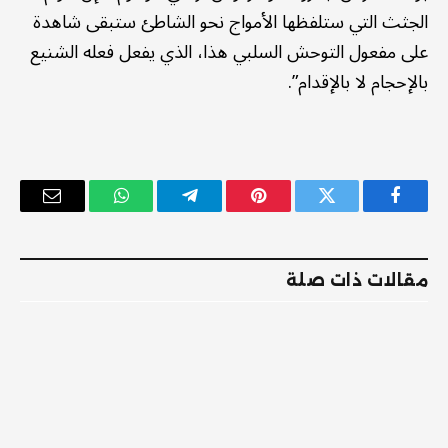
الجثث التي ستلفظها الأمواج نحو الشاطئ ستبقى شاهدة
على مفعول التوحش السلبي هذا، الذي يفعل فعله الشنيع
بالإحجام لا بالإقدام”.
فيسبوك
تويتر
بينتيريست
تيلقرام
واتساب
البريد
الإلكترو
مقالات ذات صلة