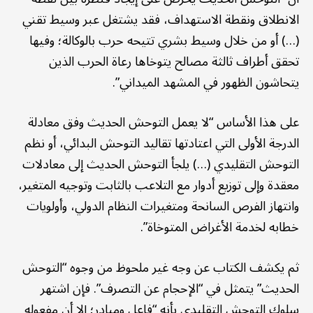
الانطلاق ونقطة الاستهداف، فقد يشتغل عبر وسيط تقني
(…) أو من خلال وسيط بشري تتيحه حرب بالوكالة؛ وفيها
تحقق أطراف ثالثة مصالح يتوخاها رعاة الحرب الذين
يتحاشون الظهور في المشهد الميداني”.
على هذا الأساس “لا يعمل التوحش الحديث وفق معادلة
الدرجة الأولى التي اعتادتها تقاليد التوحش البدائي، أو نظم
التوحش التقليدي (…) يلجأ التوحش الحديث إلى معادلات
معقدة وإلى توزيع أدوار مع التلاعب بالثابت وتوجيه المتغير،
وانتهاز الفرص السانحة ومتغيرات النظام الدولي، وأولويات
خطابه لخدمة الأغراض المتوخاة”.
ثم يكشف الكتاب عن وجه غير ملحوظ من وجوه “التوحش
الحديث” يتمثل في “الإحجام عن التصرف”. فإن اشتهر
سلوك التوحش التقليدي بأنه “فاعل ومبادر؛ إلا أن مفعوله