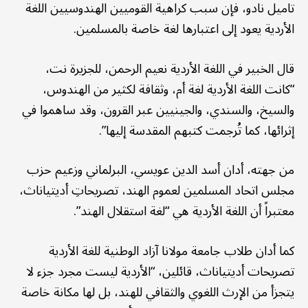
تاميل نادو، فإن سبب كراهية القوميين الهندوسيين اللغة
الأردية يعود إلى اعتبارها لغة خاصة بالمسلمين.
قال الخبير في اللغة الأردية نعيم الرحمن، للجزيرة نت،
“كانت اللغة الأردية لغة أم، وثقافة لكثير من الهندوس،
والسيخ، والسندي، والجينيين عبر القرون، وقد ساهموا في
إثرائها، كما تُرجمت كتبهم المقدسة إليها”.
من جهته، أدان أسد الدين عويسي، البرلماني وزعيم حزب
مجلس اتحاد المسلمين لعموم الهند، تصريحاتِ أديتياناث،
معتبراً أن اللغة الأردية هي “لغة استقلال الهند”.
كما أدان طلاب جامعة مولانا آزاد الوطنية للغة الأردية
تصريحات أديتياناث، قائلين، “الأردية ليست مجرد جزء لا
يتجزأ من الإرث اللغوي والثقافي للهند، بل لها مكانة خاصة