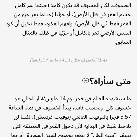
الخسوف، لكن الخسوف قد يكون كاملا (حينما يمر كامل
جسم القمر في ظل الأرض)، أو جزئيا (حينما يمر جزء من
القمر فقط في ظل الأرض). ولفهم الفكرة، فقط تخيل أن كرة
التنس الأرضي تمر بالكامل أو جزئيا في ظلك بالمثال
السابق.
خارطة الخسوف الكلي في 14 مارس/آذار (ناسا)
متى سأراه؟
ما سيشهده العالم في فجر يوم 14 مارس/آذار الحالي هو
خسوف كلي. وبحسب ناسا، يبدأ الخسوف في تمام الساعة
3:57 فجرا بالتوقيت العالمي (توقيت غرينتش)، لكننا لن
نلاحظ شيئا في البداية لأن دخول القمر في المنطقة التي
تسمّى “شبه الظل” لا يظهر بوضوح للعين المجردة، أو ربما