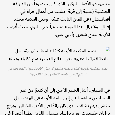
خسرو، ذو الأصل التركي، الذي كان متصوفاً من الطريقة
الجشتية (نسبة إلى قرية جشت من أعمال هراة في
أفغانستان) في القرن الثالث عشر، وحتى العلامة محمد
إقبال، ولا يزال هذا التوجه مستمراً حتى اليوم، حيث أُثريت
الأردية بنتاج شعري وأدبي غني.
تضم المكتبة الأردية كتبًا عالمية مشهورة، مثل “بانجاتانترا”، المعروف في
العالم العربي باسم “كليلة ودمنة” (الجزيرة)
في السياق، أشار الخبير الأردي إلى أن كثيرًا من غير
المسلمين ساهموا في إثراء اللغة الأردية في الهند، مثل
منشي بريم تشاند، الذي كان رائدًا في الأدب الخيالي، وبريج
نارايان جكسبت، ورام براساد بسمل، اللذين نظما أشعارًا في