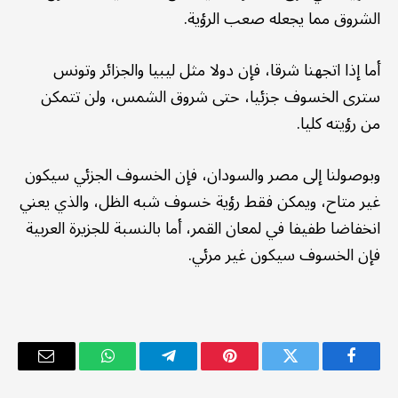
الشروق مما يجعله صعب الرؤية.
أما إذا اتجهنا شرقا، فإن دولا مثل ليبيا والجزائر وتونس
سترى الخسوف جزئيا، حتى شروق الشمس، ولن تتمكن
من رؤيته كليا.
وبوصولنا إلى مصر والسودان، فإن الخسوف الجزئي سيكون
غير متاح، ويمكن فقط رؤية خسوف شبه الظل، والذي يعني
انخفاضا طفيفا في لمعان القمر، أما بالنسبة للجزيرة العربية
فإن الخسوف سيكون غير مرئي.
فيسبوك
تويتر
بينتيريست
تيلقرام
واتساب
البريد
الإلكترو