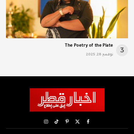
The Poetry of the Plate
نوفمبر 28, 2025
X
فيسبوك
بينتيريست
تيكتوك
الانستغرام
(Twitter)