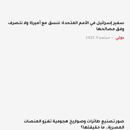
سفير إسرائيل في الأمم المتحدة: ننسق مع أميركا ولا نتصرف
وفق مصالحها
دولي
سبتمبر 11, 2025
صور تصنيع طائرات وصواريخ هجومية تغزو المنصات
المصرية.. ما حقيقتها؟