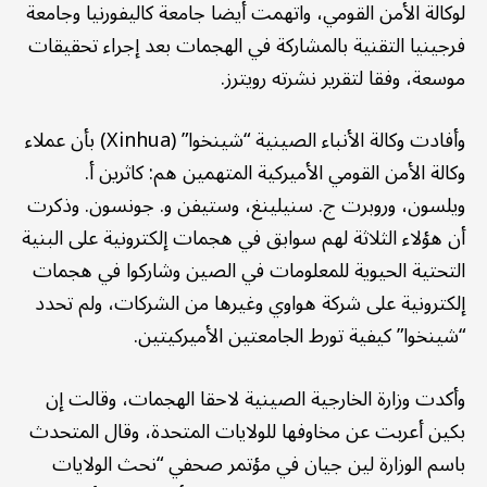
لوكالة الأمن القومي، واتهمت أيضا جامعة كاليفورنيا وجامعة
فرجينيا التقنية بالمشاركة في الهجمات بعد إجراء تحقيقات
موسعة، وفقا لتقرير نشرته رويترز.
وأفادت وكالة الأنباء الصينية “شينخوا” (Xinhua) بأن عملاء
وكالة الأمن القومي الأميركية المتهمين هم: كاثرين أ.
ويلسون، وروبرت ج. سنيلينغ، وستيفن و. جونسون. وذكرت
أن هؤلاء الثلاثة لهم سوابق في هجمات إلكترونية على البنية
التحتية الحيوية للمعلومات في الصين وشاركوا في هجمات
إلكترونية على شركة هواوي وغيرها من الشركات، ولم تحدد
“شينخوا” كيفية تورط الجامعتين الأميركيتين.
وأكدت وزارة الخارجية الصينية لاحقا الهجمات، وقالت إن
بكين أعربت عن مخاوفها للولايات المتحدة، وقال المتحدث
باسم الوزارة لين جيان في مؤتمر صحفي “نحث الولايات