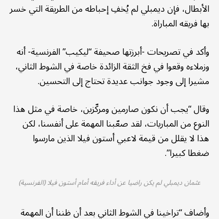
الأبطال، فإن ديمبلي لم يُخفِ إحباطه من الطريقة التي خسر
بها فريقه المباراة.
وأكد في تصريحات -أبرزتها صحيفة “ليكيب” الفرنسية- أنه
وزملاءه وقعوا في فخ الثقة الزائدة خاصة في الشوط الثاني،
مشيرا إلى وجود جوانب عديدة تحتاج إلى التحسين.
وقال “يجب أن نكون صارمين ومركّزين، خاصة في مثل هذا
النوع من المباريات، لقد صعّبنا المهمة على أنفسنا، لكن
هذا لا يقلل من قيمة لاعبي أستون فيلا الذين مارسوا
ضغطا كبيرا”.
عثمان ديمبلي لم يكن راضيا عن أداء فريقه أمام أستون فيلا (الفرنسية)
وأضاف “تراخينا في الشوط الثاني بعد أن ظننا أن المهمة