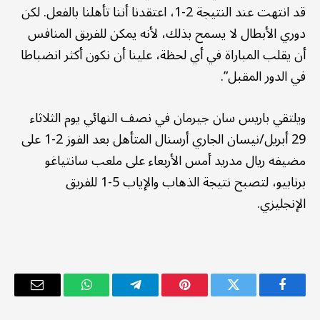
قد انتهت عند النتيجة 2-1، اعتقدنا أننا تأهلنا بالفعل. لكن
دوري الأبطال لا يسمح بذلك، لأنه يمكن للفريق المنافس
أن يقلب المباراة في أي لحظة، علينا أن نكون أكثر انضباطا
في الدور المقبل”.
ويلتقي باريس سان جيرمان في نصف النهائي يوم الثلاثاء
29 أبريل/نيسان الجاري أرسنال المتأهل بعد الفوز 2-1 على
مضيفه ريال مدريد أمس الأربعاء على ملعب سانتياغو
برنابيو، لتصبح نتيجة الذهاب والإياب 5-1 للفريق
الإنجليزي.
فيسبوك
تويتر
بينتيريست
تيلقرام
واتساب
البريد
الإلكترو