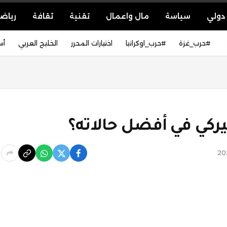
دولي
سياسة
مال واعمال
تقنية
ثقافة
رياض
#حرب_غزة
#حرب_اوكرانيا
اختيارات المحرر
الخليج العربي
أس
ميركي في أفضل حالاته؟