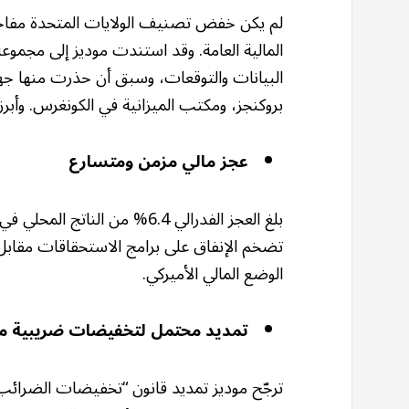
لم يكن خفض تصنيف الولايات المتحدة مفاجئ
المالية العامة. وقد استندت موديز إلى مجمو
البيانات والتوقعات، وسبق أن حذرت منها جه
بروكنجز، ومكتب الميزانية في الكونغرس. وأبرزه
عجز مالي مزمن ومتسارع
تضخم الإنفاق على برامج الاستحقاقات مقابل ا
الوضع المالي الأميركي.
تمديد محتمل لتخفيضات ضريبية م