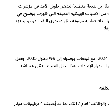
ًا، بل نتيجة منطقية لتدهور طويل الأمد في مؤشرات
عة من الأسباب الهيكلية العميقة التي ظهرت بوضوح في
ات اقتصادية مرموقة مثل صندوق النقد الدولي، ومعهد
ا:
بلغ العجز الفدرالي 6.4% من الناتج المحلي في 2024، مع توقعات بوصوله إلى 9% بحلول 2035، بفعل
ستقرار الإيرادات. هذا الخلل المتزايد يعمّق هشاشة
كلفة
ترجّح موديز تمديد قانون “تخفيضات الضرائب والوظائف” لعام 2017، بما قد يُضيف 4 تريليونات دولار