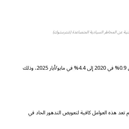
 عن المخاطر السيادية المتصاعدة (شترستوك)
قفزت عوائد سندات الخزانة لعشر سنوات من 0.9% في 2020 إلى 4.4% في مايو/أيار 2025، وذلك
م تعد هذه العوامل كافية لتعويض التدهور الحاد في