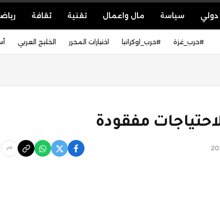
دولي
سياسة
مال واعمال
تقنية
ثقافة
رياض
#حرب_غزة
#حرب_اوكرانيا
اختيارات المحرر
الخليج العربي
أس
احتياجات مفقودة