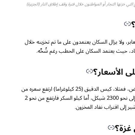
ي خزنها التجار أو المواطنون خلال فترة وقف إطلاق النار (الجزيرة)
؟
ابر، ولا يزال السكان يعتمدون على ما تم تخزينه خلال
فاد، حيث يعتمد السكان على الحطب رغم شُحِّه.
 الأسعار؟
تشهد الأسعار ارتفاعا يوميا بسبب قلة المعروض، فمثلا، كيس الدقيق (25 كيلوغراما) ارتفع سعره من
40 شيكلا (الدولار=3.6 شيكلات) قبل الحرب إلى نحو 2300 شيكل، أما كيلو السكر فارتفع من نحو 2
 غزة؟