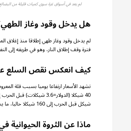
لم يعد في أسواق غزة سوى كميات قليلة من البضائع الت
هل يدخل وقود وغاز الطهي
لم يدخل وقود وغاز طهي إطلاقا منذ إغلاق المع
فترة وقف إطلاق النار، وهو في طريقه إلى الن
كيف انعكس نقص السلع على
شيكل قبل الحرب إلى 160 شيكلا حاليا، ما يشير إلى اقتراب نفاد المخزون.
ماذا عن الثروة الحيوانية في