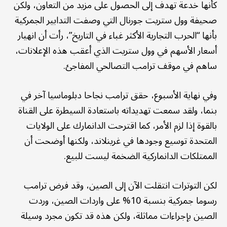
كأنها خدعة تهدف إلى الحصول على مزيد من التعاون، ولكن
صحيفة وول ستريت جورنال التي وصفت التدابير الجمركية
بأنها “الحرب التجارية الأكثر غباء في التاريخ”، رأت أن انهيار
أسعار الأسهم في وول ستريت الذي أعقب هذه الإعلانات،
ساهم في موقف ترامب التصالحي المفاجئ.
وفي نهاية الأسبوع، حقق ترامب نجاحا دبلوماسيا آخر في
بنما، ولقد سمعت تهديداته باستعادة السيطرة على القناة
بالقوة إذا لزم الأمر، كما اقترحت الدانمارك على الولايات
المتحدة توسيع وجودها في غرينلاند، ولكنها أوضحت أن
الممتلكات الدانماركية الضخمة ليست للبيع.
لكن التوترات انتقلت الآن إلى الصين، وقد فرض ترامب
رسوما جمركية بنسبة 10% على واردات الصين، وردت
الصين بإجراءات مماثلة، ولكن هذه قد تكون مجرد وسيلة