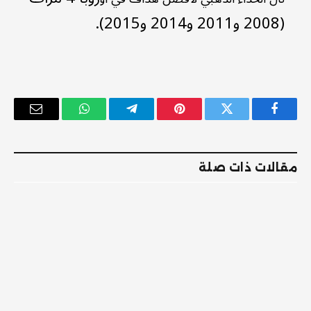
(2008 و2011 و2014 و2015).
فيسبوك
تويتر
بينتيريست
تيلقرام
واتساب
البريد
الإلكترو
مقالات ذات صلة