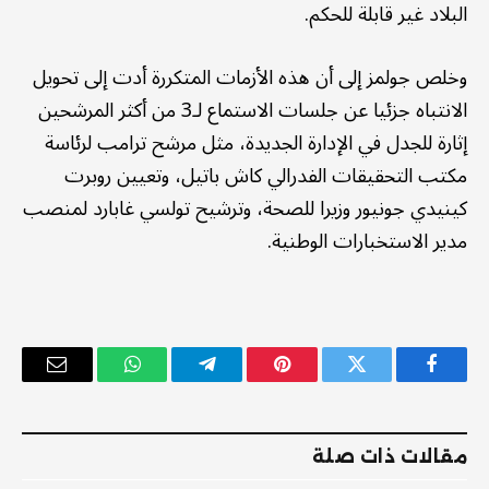
البلاد غير قابلة للحكم.
وخلص جولمز إلى أن هذه الأزمات المتكررة أدت إلى تحويل
الانتباه جزئيا عن جلسات الاستماع لـ3 من أكثر المرشحين
إثارة للجدل في الإدارة الجديدة، مثل مرشح ترامب لرئاسة
مكتب التحقيقات الفدرالي كاش باتيل، وتعيين روبرت
كينيدي جونيور وزيرا للصحة، وترشيح تولسي غابارد لمنصب
مدير الاستخبارات الوطنية.
فيسبوك
تويتر
بينتيريست
تيلقرام
واتساب
البريد
الإلكترو
مقالات ذات صلة