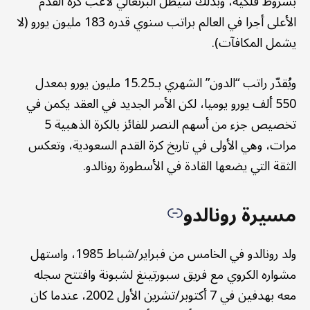
بشروط فلكية، وبذلك سيظل البرتغالي لاعب كرة القدم
الأعلى أجرا في العالم براتب سنوي قدره 183 مليون يورو (لا
يشمل المكافآت).
ويُقدّر راتب “الدون” الشهري بـ15.25 مليون يورو بمعدل
550 ألف يورو يوميا، لكن الأمر الجديد في العقد يكمن في
تخصيص جزء من أسهم النصر للفائز بالكرة الذهبية 5
مرات، وهي الأولى في تاريخ كرة القدم السعودية، وتعكس
الثقة التي يضعها القادة في الأسطورة رونالدو.
مسيرة رونالدو
ولد رونالدو في الخامس من فبراير/شباط 1985، واستهل
مشواره الكروي مع فريق سبورتينغ لشبونة وافتتح سجله
معه بهدفين في 7 أكتوبر/تشرين الأول 2002، عندما كان