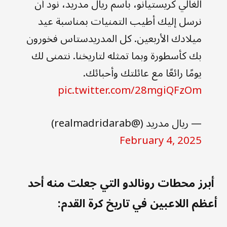
الغالي كريستيانو، باسم ريال مدريد، نود أن
نرسل إليك أطيب التمنيات بمناسبة عيد
ميلادك الأربعين. كل المدريدستاس فخورون
بك كأسطورة وبما تمثله لتاريخنا. نتمنى لك
يومًا رائعًا مع عائلتك وأحبائك.
pic.twitter.com/28mgiQFzOm
— ريال مدريد (@realmadridarab)
February 4, 2025
أبرز محطات رونالدو التي جعلت منه أحد
أعظم اللاعبين في تاريخ كرة القدم: