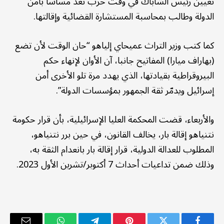
تعيين رئيس الشاباك في وقت حرب تعد مساسا بأمن
الدولة وطالب بمحاسبة المستشارة القضائية وإقالتها.
كما كتب وزير التراث عميحاي إلياهو “حان الوقت لأن تضع
(بهاراف ميارا) المفاتيح جانبا، آن الأوان لإنهاء حكم
البيروقراطية بقيادتها، الذي يهدد مرة تلو الأخرى أمن
إسرائيل ويدمّر ثقة الجمهور بمؤسسات الدولة”.
والأربعاء، قضت المحكمة العليا الإسرائيلية، بأن قرار حكومة
نتنياهو إقالة بار، يخالف القانون، في حين برر نتنياهو،
المطلوب للعدالة الدولية، قرار إقالة بار بانعدام الثقة به،
وذلك ضمن تداعيات أحداث 7 أكتوبر/تشرين الأول 2023.