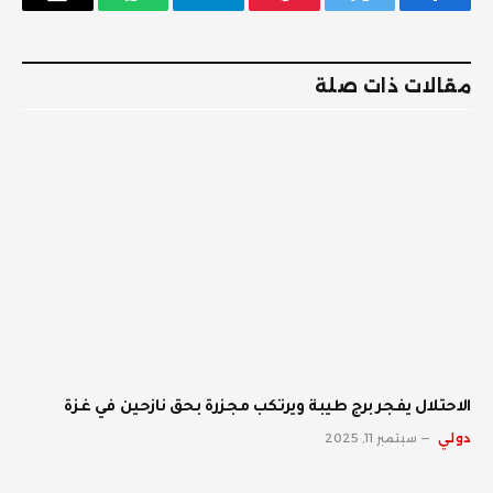
فيسبوك
تويتر
بينتيريست
تيلقرام
واتساب
البريد
الإلكترو
مقالات ذات صلة
الاحتلال يفجر برج طيبة ويرتكب مجزرة بحق نازحين في غزة
دولي
سبتمبر 11, 2025