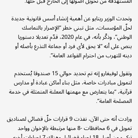
المستهدفة من تحويل أصولها إلى الخارج قبل حلّها.
وتحدث الوزير ريتايو عن أهمية إنشاء أسس قانونية جديدة
لحلّ المؤسسات، مثل تبني خطر “الإضرار بالتماسك
الوطني”، وذكّر بأنه، في عام 2020، قدّم تعديلا دستوريا
ينص على أنه “لا يحق لأي فرد أو جماعة التذرع بأصله أو
دينه للتهرب من احترام القواعد العامة”.
وتقول لوفيغارو إنه تم تحديد حوالي 15 صندوقا يُستخدم
لتمويل مبادرات خاصة، مثل بناء أماكن عبادة أو مدارس
قرآنية، “بما يتعارض مع مهمتها المعلنة المتمثلة في خدمة
المصلحة العامة”.
وزادت أنه حتى الآن، نفذت 9 قرارات حلّ قضائي لصناديق
تمويل في 6 محافظات -8 منها مرتبطة بالإخوان وواحد
تركي- من أصل 18 إجراء قضائيا، وهناك 7 إجراءات أخرى