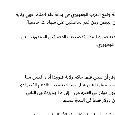
من ناحية أخرى، تعكس أيوا صورة عامة لحقيقة وضع الحزب الجمهوري في بداية عام 2024، فهي ولاية
 البيض ومن غير الحاصلين على شهادات جامعية.
هيدية صورة لنمط وتفضيلات المصوتين الجمهوريين في
الجمهوري.
ع أن يبدي فيها حاكم ولاية فلوريدا أداء أفضل مما
مب، متفوقا على هيلي، وذلك بسبب بالدعم الكبير لذي
ناله والذي سمح لحملته بإنفاق أكثر من 35 مليون دولار في الفترة من 1 إلى 12 يناير/كانون الثاني
يون دولار في الفترة ذاتها، ولم تؤثر كل هذه الأموال في تفضيلات