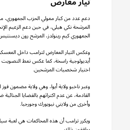
تيار معارض
دعم عدد من كبار ممولي الحزب الجمهوري، من
المرشحة نكي هيلي، في حين دعم الزعيم الإنجيل
الجمهوري كيم رينولدز، المرشح رون ديسنتيس
وعكس التيار المعارض لترامب داخل المعسكر ال
أيديولوجية راسخة، كما عكس نمط التصويت -
اختيار شخصيات المرشحين.
وعبر ناخبو ولاية أيوا، وهي ولاية مضمون فوز 
وأخرى من ولايتي نيويورك وجورجيا.
ويكرر ترامب أن هذه المحاكمات هي لعبة سياس
يوافقون ذلك.