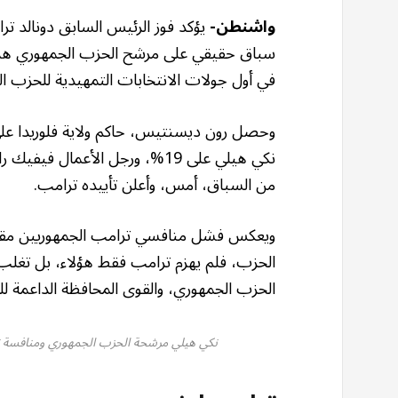
واشنطن-
يؤكد فوز الرئيس السابق دونالد ترا
في أول جولات الانتخابات التمهيدية للحزب ا
من السباق، أمس، وأعلن تأييده ترامب.
ويعكس فشل منافسي ترامب الجمهوريين مقدار 
الحزب، فلم يهزم ترامب فقط هؤلاء، بل تغلب
الحزب الجمهوري، والقوى المحافظة الداعمة ل
نكي هيلي مرشحة الحزب الجمهوري ومنافسة ترامب حصلت على أصوا