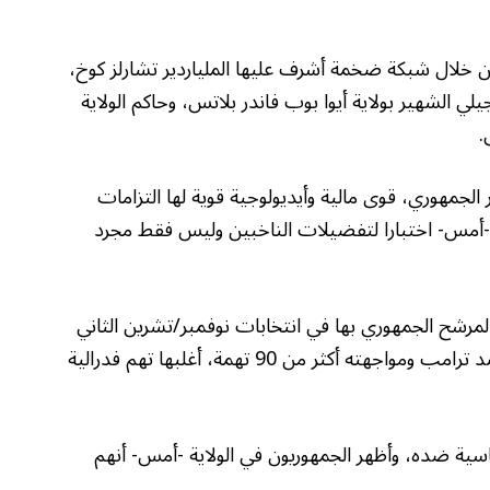
 خلال شبكة ضخمة أشرف عليها الملياردير تشارلز كوخ،
ي الشهير بولاية أيوا بوب فاندر بلاتس، وحاكم الولاية
.
جمهوري، قوى مالية وأيديولوجية قوية لها التزامات
أمس- اختبارا لتفضيلات الناخبين وليس فقط مجرد
المرشح الجمهوري بها في انتخابات نوفمبر/تشرين الثاني
القادمة، عن عدم اكتراثهم بالقضايا الجنائية ضد ترامب ومواجهته أكثر من 90 تهمة، أغلبها تهم فدرالية
ية ضده، وأظهر الجمهوريون في الولاية -أمس- أنهم