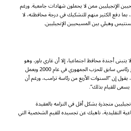
يين الإنجيليين ممن لا يحملون شهادات جامعية. ورغم
ما دفع الكثير منهم للتشكيك في درجة محافظته، لا
نتيس وهيلي بين المسيحيين الإنجيليين.
يتبنى أجندة محافظ اجتماعيا، إلا أن غاري باور، وهو
زعيم محافظ اجتماعي منذ فترة طويلة ومرشح رئاسي سابق للحزب الجمهوري في عام 2000 ويعمل
قول إن “السنوات الأربع من رئاسة ترامب، ورغم أن
 يسعى للقيام بذلك”.
إنجيليين متجذرة بشكل أقل في التزامه بالعقيدة
اعية التقليدية، ناهيك عن تجسيده للقيم الشخصية التي