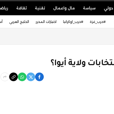
دولي
سياسة
مال واعمال
تقنية
ثقافة
رياض
#حرب_غزة
#حرب_اوكرانيا
اختيارات المحرر
الخليج العربي
أس
خابات ولاية أيوا؟