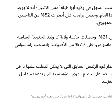
مب السهل في ولاية أيوا -ليلة أمس الاثنين- أنه لا يوجد
سباق حقيقي على مرشح الحزب الجمهوري هذا العام. وحصل ترامب على أصوات 52% من الناخبين
لجمهوري.
وحصل رون ديسنتيس، حاكم ولاية فلوريدا على 21%، وحصلت حاكمة ولاية كارولينا الجنوبية السابقة
نكي هيلي على 19%، ورجل الأعمال فيفيك راماسوامي، على 7.7% من الأصوات. وانسحب راماسوامي
قوة الرئيس السابق التي لا يمكن التغلب عليها داخل
 أيضا على جميع القوى المؤسسية التي تدعمهم داخل
لحزب.
ت 19% من ناخبي ولاية أيوا (رويترز)