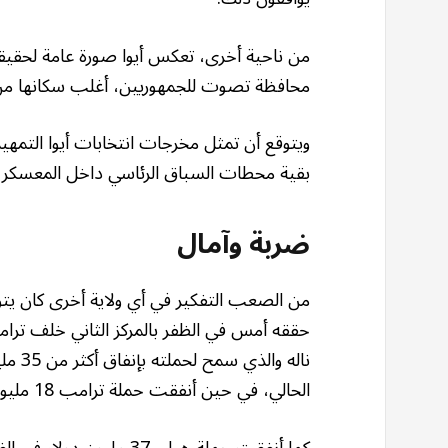
محافظة تصوت للجمهوريين، أغلب سكانها من
ويتوقع أن تمثل مخرجات انتخابات أيوا التم
بقية محطات السباق الرئاسي داخل المعسكر 
ضربة وآمال
من الصعب التفكير في أي ولاية أخرى كان يتوق
حققه أمس في الظفر بالمركز الثاني خلف ترا
الحالي، في حين أنفقت حملة ترامب 18 مليون دولار فقط في الفترة نفسها.
كما أنفقت حملة هيلي 37 مل