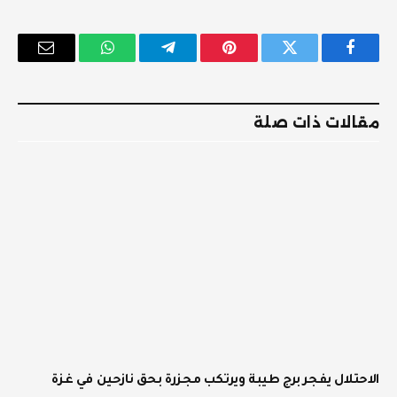
فيسبوك
تويتر
بينتيريست
تيلقرام
واتساب
البريد
الإلكترو
مقالات ذات صلة
الاحتلال يفجر برج طيبة ويرتكب مجزرة بحق نازحين في غزة