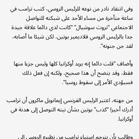
وفي انتقاد نادر من نوعه للرئيس الروسي، كتب ترامب في
ساعة متأخرة من مساء الأحد على شبكته للتواصل
الاجتماعي “تروث سوشيال” “كانت لدي دائما علاقة جيدة
جدا بالرئيس الروسي فلاديمير بوتين، لكن شيئا ما أصابه،
لقد جن جنونه”.
وأضاف “قلت دائما إنه يريد أوكرانيا كلها وليس جزءا منها
فقط، وقد يتضح أن هذا صحيح، ولكنه إن فعل ذلك
فسيؤدي الأمر إلى سقوط روسيا”.
من جهته، اعتبر الرئيس الفرنسي إيمانويل ماكرون أن ترامب
أدرك أخيرا “كذب” بوتين بشأن نيته التوصل إلى هدنة في
أوكرانيا.
وطالب بأن يترجم استياء ترامب من نظيره الروسي إلى