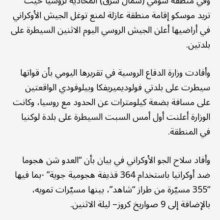
وفي منطقة سومي (شمال شرق) المحاذية لروسيا حيث
تريد موسكو إقامة منطقة عازلة لمنع توغل الجيش الأوكراني
في أراضيها أعلن الجيش الروسي اليوم الاثنين السيطرة على
بلدتين.
وأفادت وزارة الدفاع الروسية في تقريرها اليومي بأن قواتها
سيطرت على بلدتي فولوديميريفكا وبيلوفودي الواقعتين
على مسافة بضعة كيلومترات عن الحدود مع روسيا، وكانت
الوزارة أعلنت أول أمس السبت السيطرة على بلدة لوكنيا
في المنطقة.
وأفاد سلاح الجو الأوكراني في بيان بأن “العدو شن هجوما
ضد أوكرانيا باستخدام 364 قذيفة هجومية جوية” -بما فيها
“355 مسيّرة من طراز “شاهد”، بينها مسيّرات تمويه،
بالإضافة إلى 9 صواريخ كروز– ليلة الاثنين.