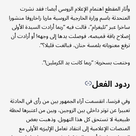
وأثار المقطع اهتمام الإعلام الروسي أيضا؛ فقد نشرت
المتحدثة باسم وزارة الخارجية الروسية ماريا زاخاروفا منشورا
ساخرا عبر “تليغرام”، قالت فيه “ربما أرادت السيدة الأولى
إصلاح ياقة قميصه، فوصلت يدها إلى وجهه! أو أرادت أن
ترفع معنوياته بلمسة حنان، فبالغت قليلا؟”.
وختمت بسخرية: “ربما كانت يد الكرملين!”.
ردود الفعل
وفي فرنسا، انقسمت آراء الجمهور بين من رأى في الحادثة
تعبيرا عن توتر داخلي بين الزوجين، وبين من اعتبرها لحظة
طبيعية لا تستحق كل هذا التهويل. وذهبت بعض
المنصات الإعلامية إلى انتقاد تعامل الإليزيه الأولي مع