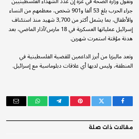
وتقول وزارة الصحة في غزة إن عدد الشهداء الفلسطينيين
جراء الحرب بلغ 53 ألفا و901 شخص، معظمهم من النساء
والأطفال، بما يشمل أكثر من 3,700 شهيد منذ استئناف
إسرائيل عملياتها العسكرية في 18 مارس/آذار الماضي، بعد
هدنة مؤقتة استمرت شهرين.
وتعد ماليزيا من أبرز الداعمين للقضية الفلسطينية في
المنطقة، وليس لديها أي علاقات دبلوماسية مع إسرائيل.
فيسبوك
تويتر
بينتيريست
تيلقرام
واتساب
البريد
الإلكترو
مقالات ذات صلة