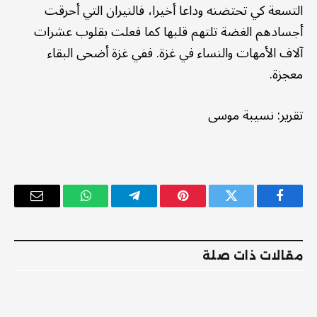
التسعة كي تحتضنه وداعا أخيرا، فالنيران التي أحرقت
أجسادهم الغضة تلتهم قلبها كما فعلت بقلوب عشرات
آلاف الأمهات والنساء في غزة. ففي غزة أضحى البقاء
معجزة.
تقرير: نسيبة موسى
فيسبوك
تويتر
بينتيريست
تيلقرام
واتساب
البريد
الإلكترو
مقالات ذات صلة