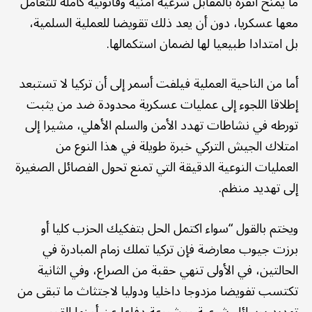
ما يمنح أنقرة بالمقابل شرعية أمنية وقانونية كاملة للتعامل
معها عسكريا، دون أن يعد ذلك تقويضا للعملية السلمية،
بل امتدادا طبيعيا لها لضمان استكمالها.
أما من الناحية العملية فيلفت أسمر إلى أن تركيا لا تستبعد
إطلاقا اللجوء إلى عمليات عسكرية محدودة ضد من يثبت
تورطه في نشاطات تهدد الأمن والسلم الأهلي، مشيرا إلى
امتلاك الجيش التركي خبرة طويلة في هذا النوع من
العمليات النوعية الدقيقة التي تمنع تحول الفصائل الصغيرة
إلى تهديد منظم.
ويختم بالقول “سواء اكتمل الحل بتفكيك الحزب كليا أو
برزت جيوب معارضة فإن تركيا تملك زمام المبادرة في
الحالتين، في الأولى تنهي حقبة من الصراع، وفي الثانية
تكتسب تفويضا مزدوجا داخليا ودوليا لاجتثاث ما تبقى من
تهديد بوسائل شرعية ومشروعة دفاعا عن أمنها القومي