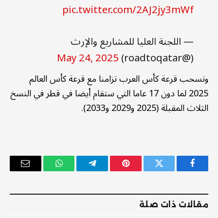
pic.twitter.com/2AJ2jy3mWf
— اللجنة العليا للمشاريع والإرث
May 24, 2025
(@roadtoqatar)
وتسحب قرعة كأس العرب تزامنا مع قرعة كأس العالم
2025 لما دون 17 عاما التي ستقام أيضا في قطر في النسخ
الثلاث المقبلة (2025 و2029 و2033).
فيسبوك
تويتر
بينتيريست
تيلقرام
واتساب
البريد
الإلكترو
مقالات ذات صلة