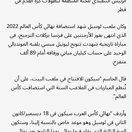
الرئيس التنفيذي للجنة المنظمة لبطولات كرة القدم في
قطر.
وكان ملعب لوسيل شهد استضافة نهائي كأس العالم 2022
الذي انتهى بفوز الأرجنتين على فرنسا بركلات الترجيح، في
مباراة تاريخية شهدت تتويج ليونيل ميسي بلقبه المونديالي
الوحيد على حساب كيليان مبابي ورفاقه أمام 89 ألف
متفرج.
قال الجاسم “سيكون الافتتاح في ملعب البيت، على أن
تُنظم المباريات في الملاعب الستة التي استضافت كأس
العالم”.
وأردف “نهائي كأس العرب سيكون في 18 ديسمبر/كانون
الثاني في لوسيل وهو موعد خاص بالنسبة إلينا، وستكون
المرة الثالثة الذي يقام فيها نهائي بهذا التاريخ بعد نهائي