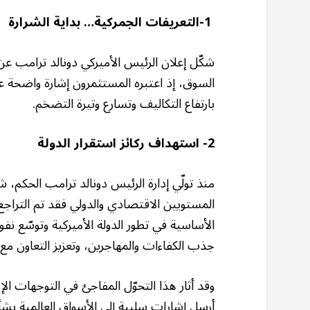
1-التعريفات الجمركية… بداية الشرارة
شكّل إعلان الرئيس الأميركي دونالد ترامب 
السوق، إذ اعتبره المستثمرون إشارة واضحة على
بارتفاع التكاليف وتسارع وتيرة التضخم.
2- استهداف ركائز استقرار الدولة
منذ تولّي إدارة الرئيس دونالد ترامب الحكم
المستويين الاقتصادي والدولي فقد تم التراجع 
الأساسية في تطور الدولة الأميركية وتوسّع نفوذه
جذب الكفاءات والمهاجرين، وتعزيز التعاون مع ا
وقد أثار هذا التحوّل المفاجئ في التوجهات الإ
أرسل إشارات سلبية إلى الأسواق العالمية بشأ