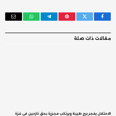
فيسبوك
تويتر
بينتيريست
تيلقرام
واتساب
البريد
الإلكترو
مقالات ذات صلة
الاحتلال يفجر برج طيبة ويرتكب مجزرة بحق نازحين في غزة