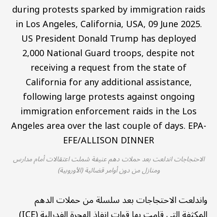
الاحتجاجات اندلعت بعد حملات دهم عنيفة شملت اعتقالات أمام مدارس
ومنازل من دون أوامر قضائية (الأوروبية)
واندلعت الاحتجاجات بعد سلسلة من حملات الدهم
المكثفة التي قامت بها قوات إنفاذ الهجرة الفدرالية (ICE)