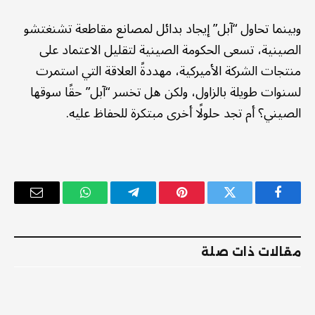
وبينما تحاول “آبل” إيجاد بدائل لمصانع مقاطعة تشنغتشو
الصينية، تسعى الحكومة الصينية لتقليل الاعتماد على
منتجات الشركة الأميركية، مهددةً العلاقة التي استمرت
لسنوات طويلة بالزاول، ولكن هل تخسر “آبل” حقًا سوقها
الصيني؟ أم تجد حلولًا أخرى مبتكرة للحفاظ عليه.
فيسبوك
تويتر
بينتيريست
تيلقرام
واتساب
البريد
الإلكترو
مقالات ذات صلة