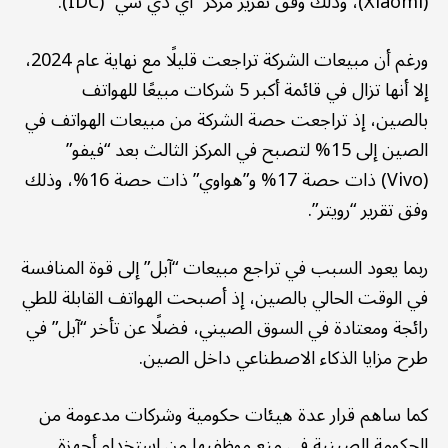
(Xiaomi)، وذلك وفق تقرير مركز “آي دي سي” (IDC).
ورغم أن مبيعات الشركة تراجعت قليلًا مع نهاية عام 2024،
إلا أنها تزال في قائمة أكبر 5 شركات مبيعًا للهواتف
بالصين، إذ تراجعت حصة الشركة من مبيعات الهواتف في
الصين إلى 15% لتصبح في المركز الثالث بعد “فيفو”
(Vivo) ذات حصة 17% و”هواوي” ذات حصة 16%، وذلك
وفق تقرير “رويتر”.
ربما يعود السبب في تراجع مبيعات “آبل” إلى قوة المنافسة
في الوقت الحالي بالصين، إذ أصبحت الهواتف القابلة للطي
رائجة ومعتادة في السوق الصيني، فضلًا عن تأخر “آبل” في
طرح مزايا الذكاء الاصطناعي داخل الصين.
كما ساهم قرار عدة هيئات حكومية وشركات مدعومة من
الحكومة الصينية في منع موظفيها من استخدام أجهزة