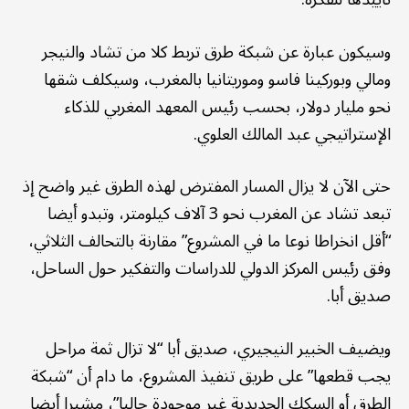
وسيكون عبارة عن شبكة طرق تربط كلا من تشاد والنيجر
ومالي وبوركينا فاسو وموريتانيا بالمغرب، وسيكلف شقها
نحو مليار دولار، بحسب رئيس المعهد المغربي للذكاء
الإستراتيجي عبد المالك العلوي.
حتى الآن لا يزال المسار المفترض لهذه الطرق غير واضح إذ
تبعد تشاد عن المغرب نحو 3 آلاف كيلومتر، وتبدو أيضا
“أقل انخراطا نوعا ما في المشروع” مقارنة بالتحالف الثلاثي،
وفق رئيس المركز الدولي للدراسات والتفكير حول الساحل،
صديق أبا.
ويضيف الخبير النيجيري، صديق أبا “لا تزال ثمة مراحل
يجب قطعها” على طريق تنفيذ المشروع، ما دام أن “شبكة
الطرق أو السكك الحديدية غير موجودة حاليا”، مشيرا أيضا