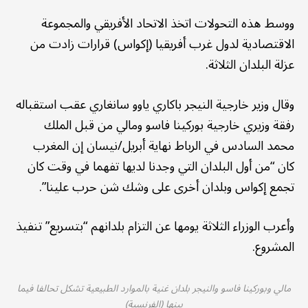
ووسط هذه التحولات اتخذ الاتحاد الأفريقي والمجموعة
الاقتصادية لدول غرب أفريقيا (إكواس) قرارات زادت من
عزلة البلدان الثلاثة.
وقال وزير خارجية النيجر باكاري ياوو سانغاري عقب استقباله
رفقة وزيري خارجية بوركينا فاسو ومالي من قبل الملك
محمد السادس في الرباط نهاية أبريل/نيسان إن المغرب
كان “من أول البلدان التي وجدنا لديها تفهما في وقت كان
تجمع إكواس وبلدان أخرى على وشك شن حرب علينا”.
وأعرب الوزراء الثلاثة يومها عن التزام بلدانهم “بتسريع” تنفيذ
المشروع.
مالي وبوركينا فاسو والنيجر بلدان غنية بالموارد الطبيعية تشكل تحالفا فيما
بينها (الفرنسية)