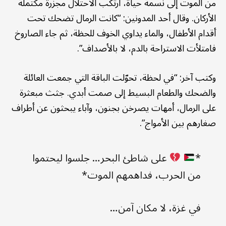
من الموت إلى نسمة حياة، ارتكب الاحتلال مجزرة مكتملة
الأركان. وقال أحد المدونين: “كانت الرمال تضحك تحت
أقدام الأطفال، والماء يداوي الخوف للحظة، ثم جاء الصاروخ
فامتلأت الاستراحة بالدم، لا بالأصداف”.
وكتب آخر: “في لحظة، تحوّلت الباقة التي جمعت العائلة
والضحك والطعام البسيط إلى صمت أبدي. جثث مبعثرة
على الرمال، أمهات يصرخن بجنون، وآباء يبحثون عن أطراف
صغارهم بين الأمواج”.
*
على شاطئ البحر… جلسوا ليحتموا
من الحرب، فداهمهم الموت*
في غزة، لا مكان آمن…