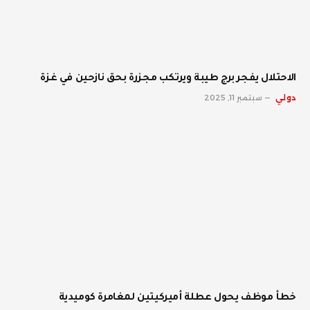
الاحتلال يفجر برج طيبة ويرتكب مجزرة بحق نازحين في غزة
دولي
سبتمبر 11, 2025
خطأ موظف يحول عطلة أميركيتين لمغامرة كوميدية