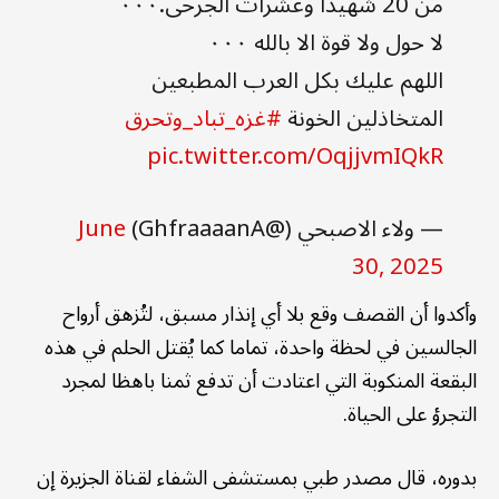
من 20 شهيداً وعشرات الجرحى.٠٠٠
لا حول ولا قوة الا بالله ٠٠٠
اللهم عليك بكل العرب المطبعين
المتخاذلين الخونة
#غزه_تباد_وتحرق
pic.twitter.com/OqjjvmIQkR
— ولاء الاصبحي (@GhfraaaanA)
June
30, 2025
وأكدوا أن القصف وقع بلا أي إنذار مسبق، لتُزهق أرواح
الجالسين في لحظة واحدة، تماما كما يُقتل الحلم في هذه
البقعة المنكوبة التي اعتادت أن تدفع ثمنا باهظا لمجرد
التجرؤ على الحياة.
بدوره، قال مصدر طبي بمستشفى الشفاء لقناة الجزيرة إن