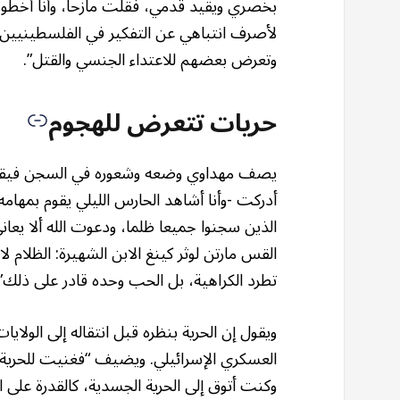
بخصري ويقيد قدمي، فقلت مازحا، وأنا أخطو 
لأصرف انتباهي عن التفكير في الفلسطينيين 
وتعرض بعضهم للاعتداء الجنسي والقتل”.
حريات تتعرض للهجوم
أدركت -وأنا أشاهد الحارس الليلي يقوم بمهام
الذين سجنوا جميعا ظلما، ودعوت الله ألا يع
القس مارتن لوثر كينغ الابن الشهيرة: الظلام لا
تطرد الكراهية، بل الحب وحده قادر على ذلك”.
العسكري الإسرائيلي. ويضيف “فغنيت للحرية و
وكنت أتوق إلى الحرية الجسدية، كالقدرة على