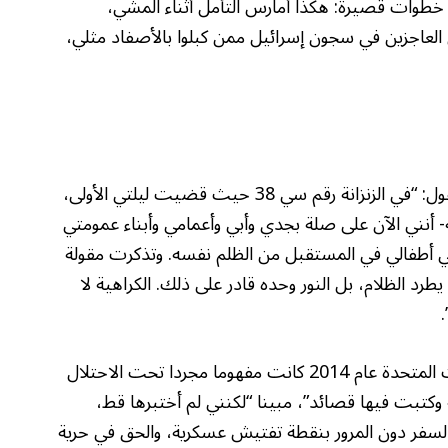
خطوات قصيرة: هكذا أمارس التأمل أثناء المشي،
العاجزين في سجون إسرائيل ممن كبلوا بالأصفاد مثلي،
يصف مهداوي وضعه وشعوره في السجن فيقول: “في الزنزانة رقم سي 38 حيث قضيت ليلتي الأولى،
ه- أنني الآن على صلة بجدي وأبي وأعمامي وأبناء عمومتي
اني أطفالي في المستقبل من الظلم نفسه. وتذكرت مقولة
 يطرد الظلام، بل النور وحده قادر على ذلك. الكراهية لا
ويقول إن الحرية بنظره قبل انتقاله إلى الولايات المتحدة عام 2014 كانت مفهوما مجردا تحت الاحتلال
كتبت فيها قصائد”، مبينا “لكنني لم أختبرها قط،
 السفر دون المرور بنقطة تفتيش عسكرية، والحق في حرية