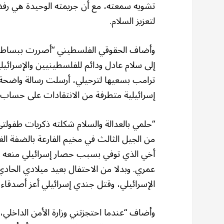
تشويه سمعته، مع أن جريمته الوحيدة هي ر
لتعزيز السلام.
وأضاف الحقوقي الفلسطيني “أصررت ببساطة عل
إلى سلام عادل ودائم للفلسطينيين والإسرائيليي
ترامب بسعيها لترحيلي، أرسلت رسالة واضحة ب
إسرائيلية متطرفة من الانتقادات على حساب ا
“حلمي بالعدالة والسلام شكلته ذكريات طفولت
من الجيل الثالث في مخيم الفارعة بالضفة ا
أخي الذي توفي بسبب حصار إسرائيلي منعه من 
عمري. وبدلا من الاحتفال بعيد ميلادي الحا
الإسرائيلي، وقتل جندي إسرائيلي أعز أصدقاء 
وأضاف “عندما احتجزتني وزارة الأمن الداخلي