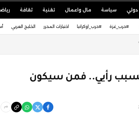
دولي
سياسة
مال واعمال
تقنية
ثقافة
رياض
#حرب_غزة
#حرب_اوكرانيا
اختيارات المحرر
الخليج العربي
أس
بب رأيي.. فمن سيكون