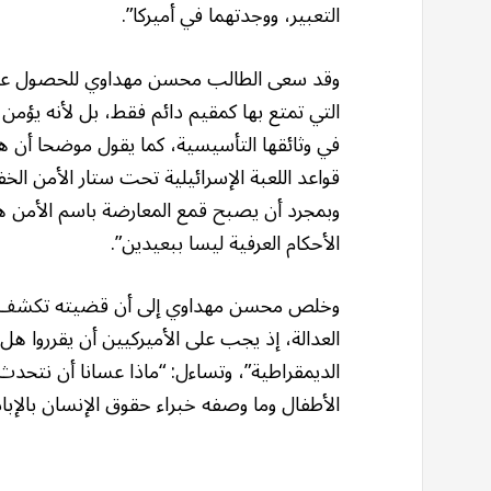
التعبير، ووجدتهما في أميركا”.
وقد سعى الطالب محسن مهداوي للحصول على ال
التي تمتع بها كمقيم دائم فقط، بل لأنه يؤمن 
في وثائقها التأسيسية، كما يقول موضحا أن هذ
قواعد اللعبة الإسرائيلية تحت ستار الأمن الخف
وبمجرد أن يصبح قمع المعارضة باسم الأمن هد
الأحكام العرفية ليسا ببعيدين”.
وخلص محسن مهداوي إلى أن قضيته تكشف تر
العدالة، إذ يجب على الأميركيين أن يقرروا 
الديمقراطية”، وتساءل: “ماذا عسانا أن نتحد
الأطفال وما وصفه خبراء حقوق الإنسان بالإباد