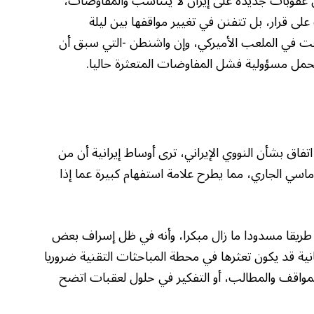
 عقوبات جديدة على إيران لا يتناسب والمفاوضات،
لى قرار، بل تتفنن في تغيير مواقفها بين ليلة
 في الملعب الأميركي، وإن واشنطن -التي سبق أن
فاق بشأن النووي الإيراني، ترى أوساط إيرانية أن من
اسي الجاري، مما یطرح علامة استفهام كبيرة عما إذا
 طريقا مسدودا ما زال مبكرا، وأنه في ظل إسراف بعض
انية قد يكون تعثرها في محطة المباحثات التقنية ضروريا
المواقف والمطالب، أو التفكير في حلول لعقبات اتضح