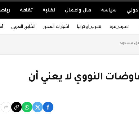
دولي
سياسة
مال واعمال
تقنية
ثقافة
رياض
#حرب_غزة
#حرب_اوكرانيا
اختيارات المحرر
الخليج العربي
أس
طريق مسدود
اوضات النووي لا يعني أن