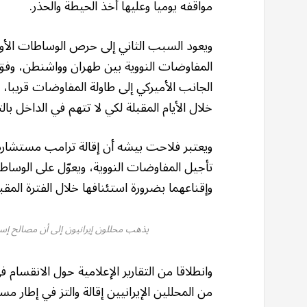
مواقفه يوميا وعليها أخذ الحيطة والحذر.
ويعود السبب الثاني إلى حرص الوساطات الأو
المفاوضات النووية بين طهران وواشنطن، وف
الجانب الأميركي إلى طاولة المفاوضات قريبا،
خلال الأيام المقبلة لكي لا تتهم في الداخل بالت
ويعتبر فلاحت بيشه أن إقالة ترامب مستشاره ا
تأجيل المفاوضات النووية، ويعوّل على الوسا
وإقناعهما بضرورة استئنافها خلال الفترة المقبل
يذهب محللون إيرانيون إلى أن مصالح إس
وانطلاقا من التقارير الإعلامية حول الانقسام ف
من المحللين الإيرانيين إقالة والتز في إطار م