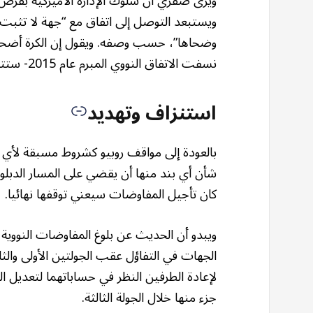
ويرى صفري أن سلوك الإدارة الأميركية بفرض
ويستبعد التوصل إلى اتفاق مع “جهة لا تثبت ع
وضحاها”، حسب وصفه. ويقول إن الكرة أضحت
نسفت الاتفاق النووي المبرم عام 2015- ستتحمل مسؤولية فشل المفاوضات المتعثرة حاليا.
استنزاف وتهديد
بالعودة إلى مواقف روبيو كشروط مسبقة لأي ات
شأن أي بند منها أن يقضي على المسار الدبلوم
كان تأجيل المفاوضات سيعني توقفها نهائيا.
ویبدو أن الحديث عن بلوغ المفاوضات النووية
الجهات في التفاؤل عقب الجولتين الأولی والث
لإعادة الطرفين النظر في حساباتهما لتعديل 
جزء منها خلال الجولة الثالثة.