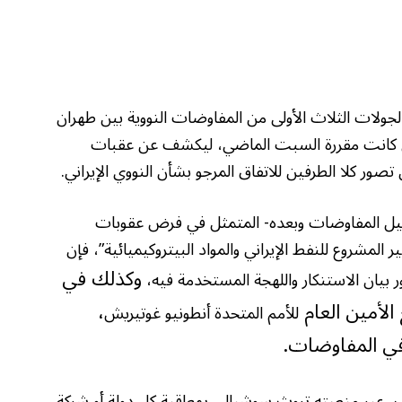
ولات الثلاث الأولى من المفاوضات النووية بين طهران
التي كانت مقررة السبت الماضي، ليكشف عن عقبات
صور كلا الطرفين للاتفاق المرجو بشأن النووي الإيراني.
جيل المفاوضات وبعده- المتمثل في فرض عقوبات
 المشروع للنفط الإيراني والمواد البيتروكيميائية”، فإن
وكذلك في
بيان الاستنكار واللهجة المستخدمة فيه،
الأمين العام
،
للأمم المتحدة أنطونيو غوتيريش
في المفاوضات.
مب، عبر منصته تروث سوشيال، بمعاقبة كل دولة أو شركة