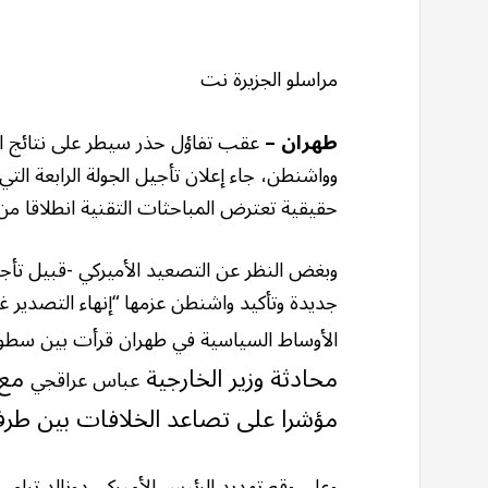
مراسلو الجزيرة نت
طهران –
عقب تفاؤل حذر سيطر على نتائج الج
وواشنطن، جاء إعلان تأجيل الجولة الرابعة 
حقيقية تعترض المباحثات التقنية انطلاقا من ت
وبغض النظر عن التصعيد الأميركي -قبيل تأ
جديدة وتأكيد واشنطن عزمها “إنهاء التصدير غير
الأوساط السياسية في طهران قرأت بين سطور 
محادثة وزير الخارجية
مع 
عباس عراقجي
مؤشرا على تصاعد الخلافات بين طر
وعلى وقع تهديد الرئيس الأميركي دونالد ترا