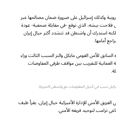
روبية وكذلك إسرائيل على ضرورة ضمان مصالحها عبر
ق فلاحت بيشه، الذي توقع -في مقابلة صحفية- عودة
 لكنه استدرك أن واشنطن قد تتشدد أكثر حيال إيران
راجع أمامها.
لسابق للأمن القومي مايكل والتز السبب الثالث وراء
طة العمانية للتقريب بين مواقف طرفي المفاوضات
ة.
رائيل سبب في تأجيل المفاوضات مع واشنطن (الجزيرة)
ي الفريق الأمني للإدارة الأميركية حيال إيران، يقرأ طيف
ساعي ترامب لتوحيد فريقه الأمني.