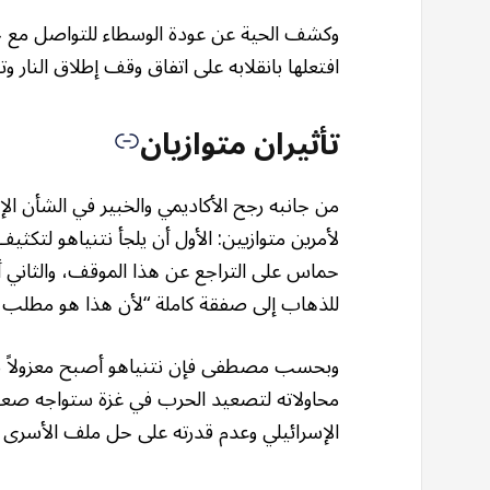
وكشف الحية عن عودة الوسطاء للتواصل مع حم
افتعلها بانقلابه على اتفاق وقف إطلاق النار وت
تأثيران متوازيان
من جانبه رجح الأكاديمي والخبير في الشأن 
لأمرين متوازيين: الأول أن يلجأ نتنياهو لتكث
حماس على التراجع عن هذا الموقف، والثاني أن
للذهاب إلى صفقة كاملة “لأن هذا هو مطلب ال
وبحسب مصطفى فإن نتنياهو أصبح معزولاً سي
محاولاته لتصعيد الحرب في غزة ستواجه صعو
الإسرائيلي وعدم قدرته على حل ملف الأسرى رغم مرور 18 شهرا