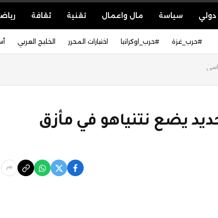
دولي
سياسة
مال واعمال
تقنية
ثقافة
رياض
#حرب_غزة
#حرب_اوكرانيا
اختيارات المحرر
الخليج العربي
أس
اسي
يد يضع نتنياهو في مأزق