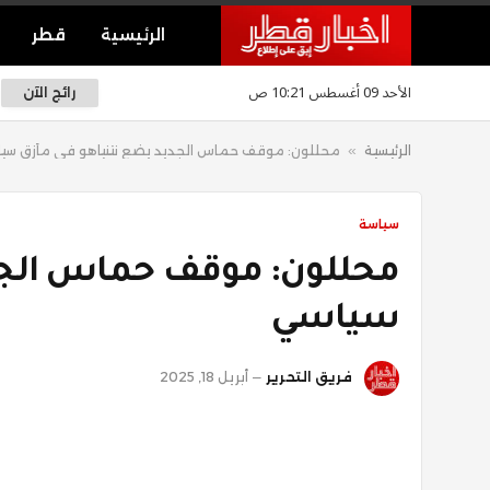
الرئيسية
قطر
الأحد 09 أغسطس 10:21 ص
رائج الآن
الرئيسية
»
محللون: موقف حماس الجديد يضع نتنياهو في مأزق سي
سياسة
محللون: موقف حماس الجد
سياسي
فريق التحرير
أبريل 18, 2025