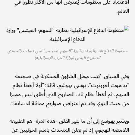
الاعتماد على منظومات يُفترض أنها من الأكثر تطورا في
العالم.
منظومة الدفاع الإسرائيلية؛ بطارية “السهم- الحيتس” التي فشلت بالتصدي
للصاروخ اليمني (وزارة الحرب الإسرائيلية)
وفي السياق، كتب محلل الشؤون العسكرية في صحيفة
“يديعوت أحرونوت”، يوسي يهوشع، قائلا: “أولا أخطأ نظام
السهم، ثم أخطأ نظام ثاد، الصاروخ الذي أُطلق ليس مميزا
من حيث النوع، وقد تم اعتراض صواريخ مماثلة له سابقا”.
ويشير يهوشع إلى أن ما يثير القلق -هذه المرة- هو الطبيعة
الغامضة للهجوم، إذ لم يعلن المتحدث باسم الحوثيين عن