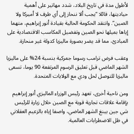
لأطول مدة في تاريخ البلاد، شدد مهاتير على أهمية
حياديتها، قائلا “يجب ألا ننحاز إلى أي طرف لا أميركا ولا
الصين”. وانتقد الحكومة الحالية بقيادة أنور إبراهيم، متهما
إياها بميلها نحو الصين وتفضيل المكاسب الاقتصادية على
المبادئ، مما قد يضر بصورة ماليزيا كدولة غير منحازة.
وعقب فرض ترامب رسوما جمركية بنسبة 24% على ماليزيا
الشهر الماضي قبل تعليق الرسوم المرتفعة 90 يوما، تسعى
ماليزيا للتوصل لحل ودي مع الولايات المتحدة.
ومن ناحية أخرى، تعهد رئيس الوزراء الماليزي أنور إبراهيم
بإقامة علاقات تجارية قوية مع الصين خلال زيارة للرئيس
شي جين بينغ الشهر الماضي، واصفا إياه بالزعيم العقلاني
في ظل الاضطرابات العالمية.