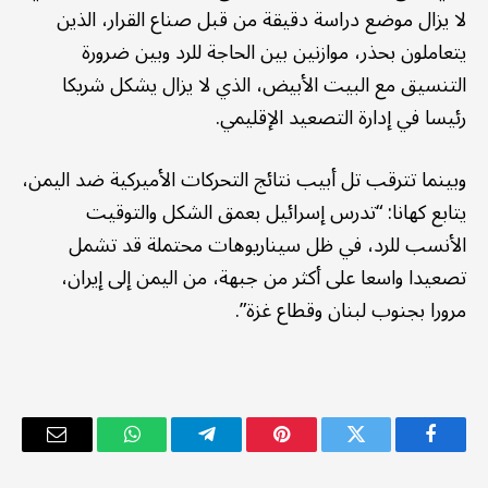
لا يزال موضع دراسة دقيقة من قبل صناع القرار، الذين
يتعاملون بحذر، موازنين بين الحاجة للرد وبين ضرورة
التنسيق مع البيت الأبيض، الذي لا يزال يشكل شريكا
رئيسا في إدارة التصعيد الإقليمي.
وبينما تترقب تل أبيب نتائج التحركات الأميركية ضد اليمن،
يتابع كهانا: “تدرس إسرائيل بعمق الشكل والتوقيت
الأنسب للرد، في ظل سيناريوهات محتملة قد تشمل
تصعيدا واسعا على أكثر من جبهة، من اليمن إلى إيران،
مرورا بجنوب لبنان وقطاع غزة”.
فيسبوك
تويتر
بينتيريست
تيلقرام
واتساب
البريد
الإلكترو