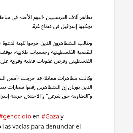
تظاهر آلاف الفرنسيين -اليوم الأحد- في ساحة ا
ترتكبها إسرائيل في قطاع غزة.
وطالب المتظاهرون الذين خرجوا تلبية لدعوة
للقضية الفلسطينية وجمعيات طلابية، بوقف ال
الفلسطيني وفرض عقوبات فعلية وفورية على إ
وكانت مظاهرات مماثلة قد خرجت -أمس السبت
الدين بوزيان إن المتظاهرين رفعوا شعارات بينه
و”المقاومة حق شرعي” و”الاحتلال جريمة إسرائي
#genocidio
en
#Gaza
y
llas vacías para denunciar el