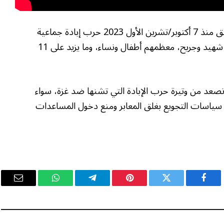
يشار إلى أن إسرائيل ترتكب بدعم أميركي مطلق منذ 7 أكتوبر/تشرين الأول 2023 حرب إبادة جماعية
بغزة خلفت أكثر من 176 ألف فلسطيني بين شهيد وجريح، معظمهم أطفال ونساء، وما يزيد على 11
و تصعد من وتيرة حرب الإبادة التي تشنها ضد غزة، سواء
 أو سياسات التجويع بغلق المعابر ومنع دخول المساعدات
فيسبوك
تويتر
بينتيريست
تيلقرام
واتساب
البريد
الإلكت