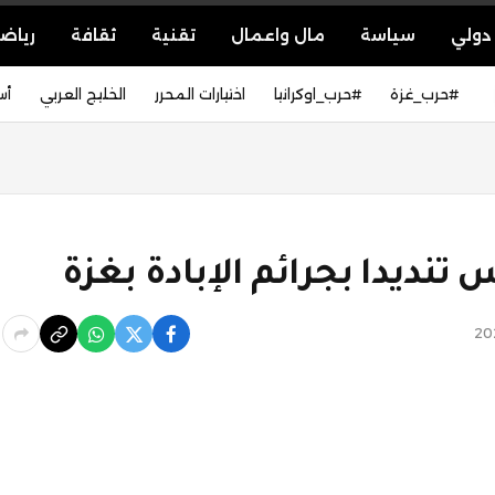
دولي
سياسة
مال واعمال
تقنية
ثقافة
رياض
#حرب_غزة
#حرب_اوكرانيا
اختيارات المحرر
الخليج العربي
أس
نديدا بجرائم الإبادة بغزة