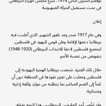
نوفمبر/تشرين الثاني 1914، شرع مجلس الوزراء البريطاني
في بحث مستقبل الحركة الصهيونية.
إعلان
وفي عام 1917 صدر وعد بلفور الشهير، الذي أعلنت فيه
بريطانيا دعمها لإقامة وطن قومي لليهود في فلسطين،
لتخضع فلسطين لاحقا للانتداب البريطاني (1920-1948)
بتفويض من عصبة الأمم.
خلال تلك الفترة، شجعت بريطانيا الهجرة اليهودية إلى
فلسطين وعملت على تعزيز نفوذها في المنطقة دون أن
تلجأ إلى الضم المباشر بما يتطلبه من موارد وكلفة إدارية
وعسكرية.
وقد لخّص أحد المؤرخين البريطانيين هذا النهج بقوله: