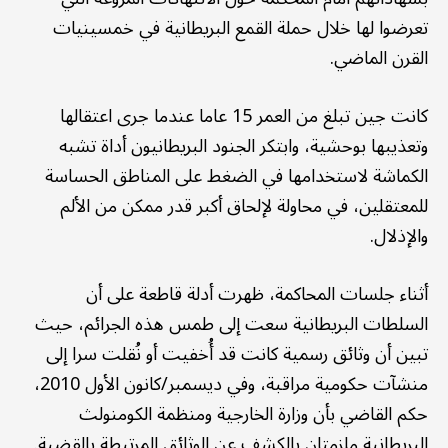
تعرضوا لها خلال حملة القمع البريطانية في خمسينيات
القرن الماضي.
كانت جين تبلغ من العمر 15 عاما عندما جرى اعتقالها
وتعذيبها بوحشية، وابتكر الجنود البريطانيون أداة تشبه
الكماشة لاستخدامها في الضغط على المناطق الحساسة
للمعتقلين، في محاولة لإلحاق أكبر قدر ممكن من الألم
والإذلال.
أثناء جلسات المحاكمة، ظهرت أدلة قاطعة على أن
السلطات البريطانية سعت إلى طمس هذه الجرائم، حيث
تبين أن وثائق رسمية كانت قد أُخفيت أو نُقلت سرا إلى
منشآت حكومية مراقبة، وفي ديسمبر/كانون الأول 2010،
حكم القاضي بأن وزارة الخارجية ومنظمة الكومنولث
البريطانية ملزمتان بالكشف عن الوثائق المرتبطة بالقضية.