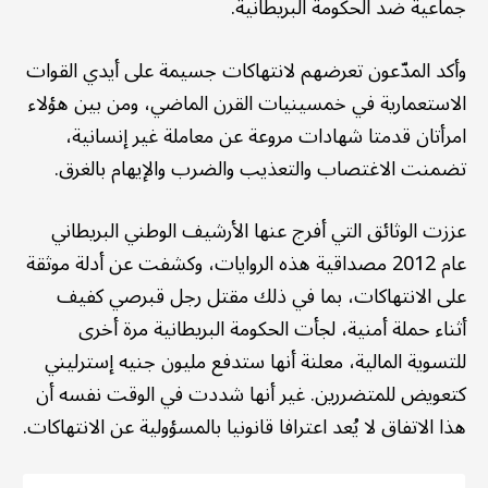
جماعية ضد الحكومة البريطانية.
وأكد المدّعون تعرضهم لانتهاكات جسيمة على أيدي القوات
الاستعمارية في خمسينيات القرن الماضي، ومن بين هؤلاء
امرأتان قدمتا شهادات مروعة عن معاملة غير إنسانية،
تضمنت الاغتصاب والتعذيب والضرب والإيهام بالغرق.
عززت الوثائق التي أفرج عنها الأرشيف الوطني البريطاني
عام 2012 مصداقية هذه الروايات، وكشفت عن أدلة موثقة
على الانتهاكات، بما في ذلك مقتل رجل قبرصي كفيف
أثناء حملة أمنية، لجأت الحكومة البريطانية مرة أخرى
للتسوية المالية، معلنة أنها ستدفع مليون جنيه إسترليني
كتعويض للمتضررين. غير أنها شددت في الوقت نفسه أن
هذا الاتفاق لا يُعد اعترافا قانونيا بالمسؤولية عن الانتهاكات.