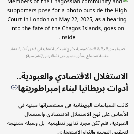
أعضاء من الجالية التشاغوسية خارج المحكمة العليا في لندن أثناء انعقاد
جلسة استماع بشأن مصير جزر تشاغوس (الفرنسية)
الاستغلال الاقتصادي والعبودية..
أدوات بريطانيا لبناء إمبراطوريتها
كانت السياسات البريطانية في مستعمراتها مبنية في
الأساس على نهج الاستغلال الاقتصادي واستعمال
العبودية، فلم تكن مجرد تدابير تنظيمية، بل وسيلة ممنهجة
لتحقيق التوسع والثراء الاستعماري.