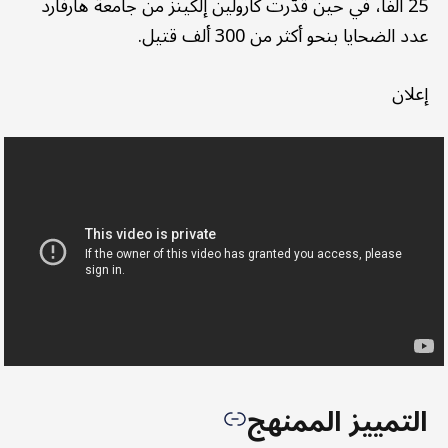
25 ألفا، في حين قدّرت كارولين إلكينز من جامعة هارفارد
عدد الضحايا بنحو أكثر من 300 ألف قتيل.
إعلان
التمييز الممنهج