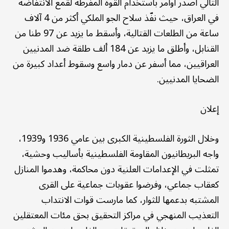
التالي أصدر أوامر باستخدام القوة المفرطة لقمع الانتفاضة
في العراق، حيث نفّذ سلاح الجو الملكي أكثر من 4 آلاف
ساعة من الطلعات القتالية، وأسقط ما يزيد عن 97 طنا من
القنابل، وأطلق ما يزيد عن 184 ألف طلقة ضد المدنيين
العراقيين، مما أسفر عن دمار واسع وسقوط أعداد كبيرة من
الضحايا المدنيين.
إعلان
وخلال الثورة الفلسطينية الكبرى بين عامي 1936 و1939،
واجه البريطانيون المقاومة الفلسطينية بأساليب وحشية،
تمثلت في الإعدامات العلنية دون محاكمة، وهدموا المنازل
كعقاب جماعي، وفرضوا عقوبات جماعية على القرى
المشتبه بدعمها للثوار، كما مارست قوات الانتداب
التعذيب المنهجي في مراكز التحقيق بحق مئات المعتقلين