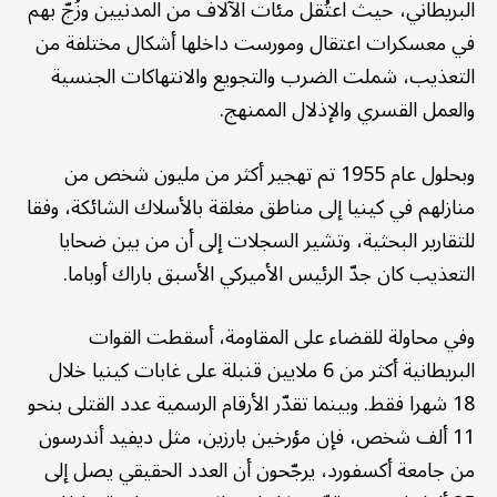
البريطاني، حيث اعتُقل مئات الآلاف من المدنيين وزُجّ بهم
في معسكرات اعتقال ومورست داخلها أشكال مختلفة من
التعذيب، شملت الضرب والتجويع والانتهاكات الجنسية
والعمل القسري والإذلال الممنهج.
وبحلول عام 1955 تم تهجير أكثر من مليون شخص من
منازلهم في كينيا إلى مناطق مغلقة بالأسلاك الشائكة، وفقا
للتقارير البحثية، وتشير السجلات إلى أن من بين ضحايا
التعذيب كان جدّ الرئيس الأميركي الأسبق باراك أوباما.
وفي محاولة للقضاء على المقاومة، أسقطت القوات
البريطانية أكثر من 6 ملايين قنبلة على غابات كينيا خلال
18 شهرا فقط. وبينما تقدّر الأرقام الرسمية عدد القتلى بنحو
11 ألف شخص، فإن مؤرخين بارزين، مثل ديفيد أندرسون
من جامعة أكسفورد، يرجّحون أن العدد الحقيقي يصل إلى