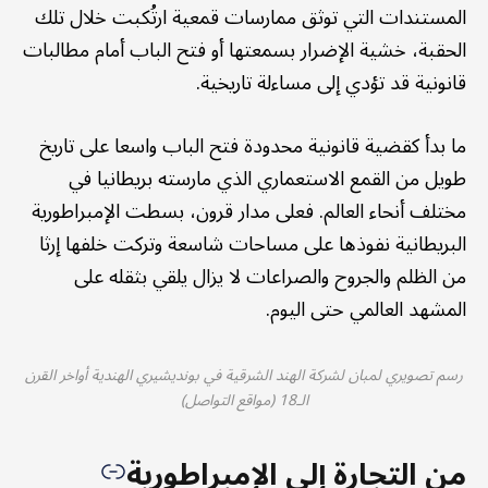
المستندات التي توثق ممارسات قمعية ارتُكبت خلال تلك
الحقبة، خشية الإضرار بسمعتها أو فتح الباب أمام مطالبات
قانونية قد تؤدي إلى مساءلة تاريخية.
ما بدأ كقضية قانونية محدودة فتح الباب واسعا على تاريخ
طويل من القمع الاستعماري الذي مارسته بريطانيا في
مختلف أنحاء العالم. فعلى مدار قرون، بسطت الإمبراطورية
البريطانية نفوذها على مساحات شاسعة وتركت خلفها إرثا
من الظلم والجروح والصراعات لا يزال يلقي بثقله على
المشهد العالمي حتى اليوم.
رسم تصويري لمبان لشركة الهند الشرقية في بونديشيري الهندية أواخر القرن
الـ18 (مواقع التواصل)
من التجارة إلى الإمبراطورية