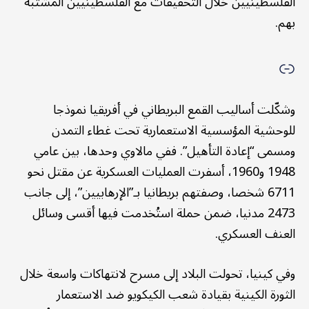
الفلسطينيين خلال التحقيقات مع الفلسطينيين المشتبه
بهم.
وشكّلت أساليب القمع البريطاني في أفريقيا نموذجا
للوحشية المؤسسية الاستعمارية تحت غطاء التمدن
ومسمى “إعادة التأهيل”. ففي مالاوي وحدها، بين عامي
1948 و1960، أسفرت العمليات العسكرية عن مقتل نحو
6711 شخصا، وصفتهم بريطانيا بـ”الإرهابيين”، إلى جانب
2473 مدنيا، ضمن حملة استُخدمت فيها أقسى وسائل
العنف العسكري.
وفي كينيا، تحولت البلاد إلى مسرح لانتهاكات واسعة خلال
الثورة الكينية بقيادة شعب الكيكويو ضد الاستعمار