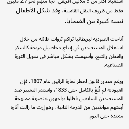
استعباد أكثر من 3 ملايين أفريقي، نجا منهم نحو 2.7 مليون
وقد شكل الأطفال
فقط من ظروف النقل القاسية،
نسبة كبيرة من الضحايا.
أتاحت العبودية لبريطانيا تراكم ثروات طائلة من خلال
استغلال المستعبدين في إنتاج محاصيل مربحة كالسكر
والقطن والتبغ، وأسهمت بشكل مباشر في تمويل الثورة
الصناعية.
ورغم صدور قانون لحظر تجارة الرقيق عام 1807، فإن
العبودية لم تُلغَ بالكامل حتى 1833، واستمر التمييز ضد
المستعبدين السابقين فظلوا يواجهون عنصرية ممنهجة
أبقتهم مواطنين من الدرجة الثانية، وهو إرث ما زالت آثاره
ممتدة حتى اليوم.