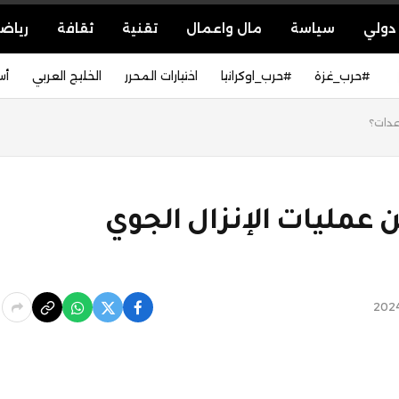
دولي
سياسة
مال واعمال
تقنية
ثقافة
رياض
#حرب_غزة
#حرب_اوكرانيا
اختيارات المحرر
الخليج العربي
أس
عدات؟
عمليات الإنزال الجوي