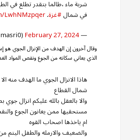
شربة ماء ،طالما بتقدر تطلع في الطي
في شمال
#غزة
.
com/LwhNMzpqer
February 27, 2024
— Mohamed Al masri (@mohamedmasri0)
وقال آخرون إن الهدف من الإنزال الجوي هو إ
الذي يعاني سكانه من الجوع ونقص المواد الغذا
هاذا الانزال الجوي ما الهدف منه ال
شمال القطاع
والا بالعقل بالله عليكم انزال جوي
مستحقيها ممن يعانون الجوع والنقص
ام ياخذها اصحاب القوه
والضعيف والارمله والطفل اليتم من