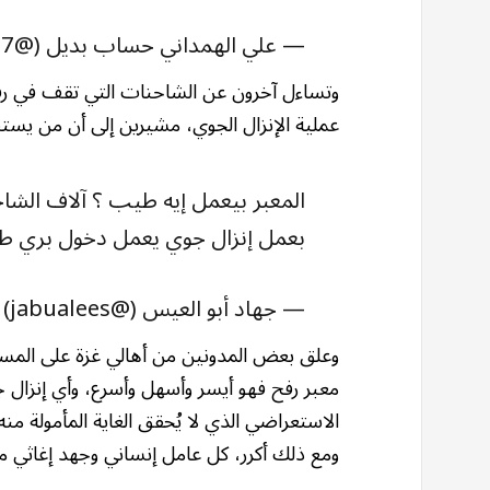
— علي الهمداني حساب بديل (@lKLLttmDnm12607)
وتساءل آخرون عن الشاحنات التي تقف في رفح و
عملية الإنزال الجوي، مشيرين إلى أن من يست
المعبر بيعمل إيه طيب ؟ آلاف الشاح
بعمل إنزال جوي يعمل دخول بري طيب .
— جهاد أبو العيس (@jabualees)
وعلق بعض المدونين من أهالي غزة على المسا
معبر رفح فهو أيسر وأسهل وأسرع، وأي إنزال 
الاستعراضي الذي لا يُحقق الغاية المأمولة منه 
ومع ذلك أكرر، كل عامل إنساني وجهد إغاثي م