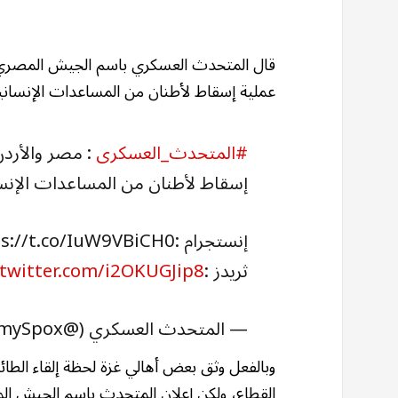
قال المتحدث العسكري باسم الجيش المصري -
عملية إسقاط لأطنان من المساعدات الإنساني
#المتحدث_العسكرى
: مصر والأردن
إسقاط لأطنان من المساعدات الإنس
إنستجرام :https://t.co/IuW9VBiCH0
ثريدز :https://t.co/nQnX4C54Wb
.twitter.com/i2OKUGJip8
— المتحدث العسكري (@EgyArmySpox)
وبالفعل وثق بعض أهالي غزة لحظة إلقاء الط
القطاع، ولكن إعلان المتحدث باسم الجيش الم