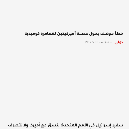
خطأ موظف يحول عطلة أميركيتين لمغامرة كوميدية
دولي
سبتمبر 11, 2025
سفير إسرائيل في الأمم المتحدة: ننسق مع أميركا ولا نتصرف