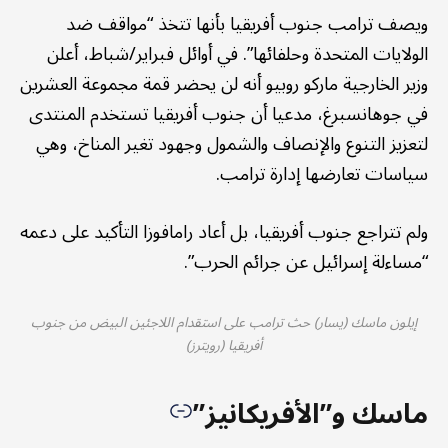
ويصف ترامب جنوب أفريقيا بأنها تتخذ “مواقف ضد
الولايات المتحدة وحلفائها”. في أوائل فبراير/شباط، أعلن
وزير الخارجية ماركو روبيو أنه لن يحضر قمة مجموعة العشرين
في جوهانسبرغ، مدعيا أن جنوب أفريقيا تستخدم المنتدى
لتعزيز التنوع والإنصاف والشمول وجهود تغير المناخ، وهي
سياسات تعارضها إدارة ترامب.
ولم تتراجع جنوب أفريقيا، بل أعاد رامافوزا التأكيد على دعمه
“مساءلة إسرائيل عن جرائم الحرب”.
إيلون ماسك (يسار) حث ترامب على استقدام اللاجئين البيض من جنوب
أفريقيا (رويترز)
ماسك و”الأفريكانيز”