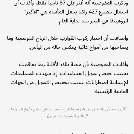
وذكرت المفوضية أنه عُثر على 87 ناجيا فقط، وأكدت أن
احتمال مصرع 427 راكبا يجعل المأساة هي “الأكبر”
للروهينغا في البحر منذ بداية العام.
وأضافت أن اختيار ركوب القوارب خلال الرياح الموسمية وما
يصاحبها من أمواج عاتية يعكس حالة من اليأس.
وأفادت المفوضية بأن محنة تلك الأقلية ربما تفاقمت
بسبب خفض تمويل المساعدات، إذ شهدت المساعدات
الإنسانية اضطرابات بسبب تخفيض التمويل من الجهات
المانحة الرئيسية.
قارب محمل بلاجئين من الروهينغا في مسعى سابق منهم لبلوغ السواحل
الماليزية (أسوشيتد برس)