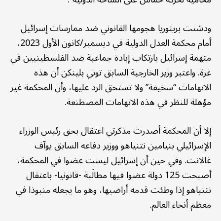
ودشنت بريتوريا هجومها القانوني ضد ممارسات إسرائيل
أمام محكمة العدل الدولية في ديسمبر/كانون الأول 2023،
متهمة إسرائيل بارتكاب إبادة جماعية ضد الفلسطينيين في
غزة. واعتبر وزير الخارجية السابق توني بلينكن أن هذه
الاتهامات “سخيفة” ولا تستحق الرد عليها، وأن المحكمة غير
مؤهلة للنظر في هذه الاتهامات المصطنعة.
إلا أن المحكمة أصدرت مذكرتي اعتقال بحق رئيس الوزراء
الإسرائيلي بنيامين نتنياهو ووزير دفاعه السابق يوآف
غالانت. وفي حين أن إسرائيل ليست عضوا في المحكمة،
أصبحت 125 دولة عضوا فيها مطالَبة -قانونيا- باعتقال
نتنياهو إذا وطئت قدمه أراضيها، وهو ما يجعله منبوذا في
معظم أنحاء العالم.