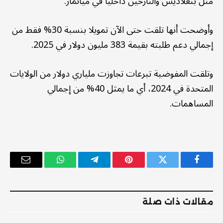
مثل بنغلاديش والنازحين داخليا في ميانمار.
وأوضحت أنها تلقت حتى الآن تمويلا بنسبة 30% فقط من
إجمالي دعم طلبته بقيمة 383 مليون دولار في 2025.
وتلقت المفوضية تبرعات تجاوزت ملياري دولار من الولايات
المتحدة في 2024، أي ما يمثل 40% من إجمالي
المساهمات.
فيسبوك
تويتر
بينتيريست
تيلقرام
واتساب
البريد
الإلكترو
مقالات ذات صلة