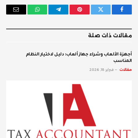
فيسبوك
تويتر
بينتيريست
تيلقرام
واتساب
البريد
الإلكترو
مقالات ذات صلة
أجهزة الألعاب وشراء جهاز ألعاب: دليل لاختيار النظام
المناسب
مقالات
فبراير 18, 2026