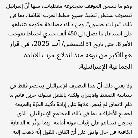
وهو ما يشحن الموقف بمجموعة معطيات، منها أنّ إسرائيل
تتصرف بمنطق تنفيذ جميع خطط الحرب القائمة، بما في
ذلك “عربات جدعون”، ومن ذلك مصادقة حكومة نتنياهو
على استدعاء ما يصل إلى 450 ألف جندي احتياط بموجب
/
آب
2025، في قرار
الأمر 8، حتى تاريخ 31 أغسطس
هو الأكبر من نوعه منذ اندلاع حرب الإبادة
الجماعية الإسرائيلية.
ولا يعني ذلك أنّ هذا التصرف الإسرائيلي ينحصر فقط في
سياسة الضغط والابتزاز، ولكنه بالفعل سلوك حربي قائم ما
دام الاتفاق لم يُنجز، علاوة على إرادة تأكيد القوّة والعزيمة
لجميع الأطراف، بما في ذلك المجتمع الإسرائيلي، الذي
يحرص نتنياهو على إثبات قوته أمامه، وبما يوفّر له الدعاية
الكافية في حال وافق على أيّ اتفاق، للقول إنّه ذهب إليه