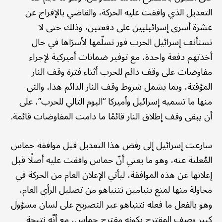
التعديل الذي وافقت عليه الحركة، والقاضي بالإفراج عن
عشرة أسرى إسرائيليين على دفعتين، وذلك حتى لا
تستأنف إسرائيل الحرب فور تسلّمها لأسرَاها في حال
أخذتهم دفعة واحدة، مع توفير ضمانات أميركية لإجراء
مفاوضات على وقف دائم للحرب أثناء فترة وقف النار
المؤقتة، وبما يشمل شروط وقف النار الدائم هذا، والتي
منها ما تسميه إسرائيل وأميركا “اليوم التالي للحرب”، على
أن يبقى وقف إطلاق النار قائمًا ما دامت المفاوضات قائمة.
سارعت إسرائيل إلى رفض هذا التعديل قبل موافقة حماس
المُعلنة عنه، وهو ما يعني أنّ حماس وافقت عليه أصلًا قبل
إعلانها عن هذه الموافقة، ليأتي الإعلان العام من الحركة في
محاولة منها لمنع بنيامين نتنياهو من تضليل الرأي العام،
وهو بالفعل ما فعله نتنياهو عبر التصريح على لسان مسؤول
كبير وصف المقترح بكونه مقترح حماس، مع أنّه نتيجة