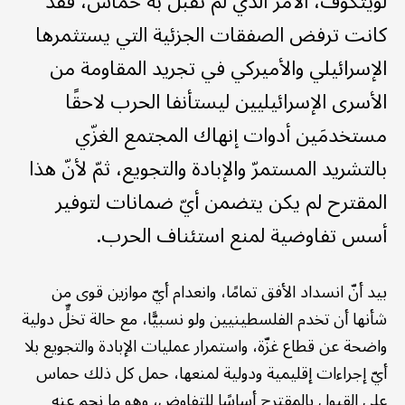
لويتكوف، الأمر الذي لم تقبل به حماس، فقد
كانت ترفض الصفقات الجزئية التي يستثمرها
الإسرائيلي والأميركي في تجريد المقاومة من
الأسرى الإسرائيليين ليستأنفا الحرب لاحقًا
مستخدمَين أدوات إنهاك المجتمع الغزّي
بالتشريد المستمرّ والإبادة والتجويع، ثمّ لأنّ هذا
المقترح لم يكن يتضمن أيّ ضمانات لتوفير
أسس تفاوضية لمنع استئناف الحرب.
بيد أنّ انسداد الأفق تمامًا، وانعدام أيّ موازين قوى من
شأنها أن تخدم الفلسطينيين ولو نسبيًّا، مع حالة تخلٍّ دولية
واضحة عن قطاع غزّة، واستمرار عمليات الإبادة والتجويع بلا
أيّ إجراءات إقليمية ودولية لمنعها، حمل كل ذلك حماس
على القبول بالمقترح أساسًا للتفاوض، وهو ما نجم عنه