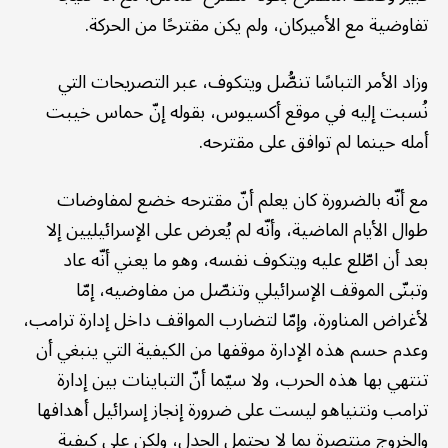
تفاوضية مع الأميركان، ولم يكن مقترحًا من الحركة.
وزاد الأمر التباسًا تنصُّل ويتكوف، عبر التصريحات التي
نُسبت إليه في موقع أكسيوس، بقوله إنّ حماس خيبت
أمله حينما لم توافق على مقترحه.
مع أنّه بالضرورة كان يعلم أنّ مقترحه خضع لمفاوضات
طوال الأيام الماضية، وأنّه لم يُعرض على الإسرائيليين إلا
بعد أن اطّلع عليه ويتكوف نفسه، وهو ما يعني أنّه عاد
وتبنّى الموقف الإسرائيلي وتنصّل من مفاوضيه، إمّا
لأغراض المناورة، وإمّا لتضارب المواقف داخل إدارة ترامب،
وعدم حسم هذه الإدارة موقفها من الكيفية التي ينبغي أن
تنتهي بها هذه الحرب، ولا سيّما أنّ التباينات بين إدارة
ترامب ونتنياهو ليست على ضرورة إنجاز إسرائيل أهدافها
والخروج منتصرة بما لا يحتمل الجدل، ولكن على كيفية