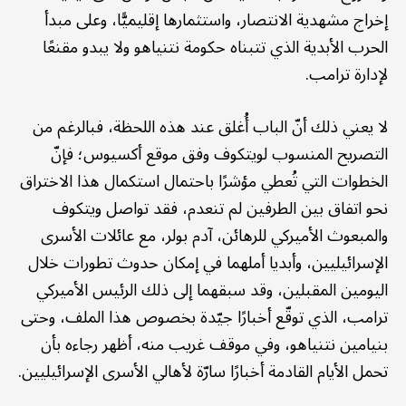
إخراج مشهدية الانتصار، واستثمارها إقليميًّا، وعلى مبدأ
الحرب الأبدية الذي تتبناه حكومة نتنياهو ولا يبدو مقنعًا
لإدارة ترامب.
لا يعني ذلك أنّ الباب أُغلق عند هذه اللحظة، فبالرغم من
التصريح المنسوب لويتكوف وفق موقع أكسيوس؛ فإنّ
الخطوات التي تُعطي مؤشرًا باحتمال استكمال هذا الاختراق
نحو اتفاق بين الطرفين لم تنعدم، فقد تواصل ويتكوف
والمبعوث الأميركي للرهائن، آدم بولر، مع عائلات الأسرى
الإسرائيليين، وأبديا أملهما في إمكان حدوث تطورات خلال
اليومين المقبلين، وقد سبقهما إلى ذلك الرئيس الأميركي
ترامب، الذي توقّع أخبارًا جيّدة بخصوص هذا الملف، وحتى
بنيامين نتنياهو، وفي موقف غريب منه، أظهر رجاءه بأن
تحمل الأيام القادمة أخبارًا سارّة لأهالي الأسرى الإسرائيليين.