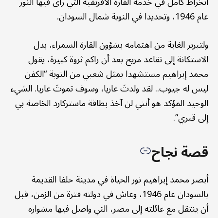
انخراط كامل في خدمة القارة الأفريقية التي رأى فيها النور
عام 1946، وتحديدا في النوبة شمال السودان.
ولتبرير الغاية من اهتمامه بشؤون القارة السمراء، بدل
الاستكانة إلى تقاعد مريح بعد أن راكم ثروة كبيرة، يقول
محمد إبراهيم مستشهدا بمثل شعبي من النوبة “الكفن
ليس له جيوب.. لقد ولدتَ عاريا، وسوف تموتَ عاريا. الشيء
الوحيد المؤكد هو أنني لن آخذ بطاقة ماستركارد الخاصة بي
إلى قبري”.
قصة نجاح
أبصر محمد إبراهيم نور الحياة في مدينة حلفا القديمة
بالسودان عام 1946، وعاش في دولته فترة من الزمن، قبل
أن ينتقل مع عائلته إلى مصر، التي واصل فيها مشواره