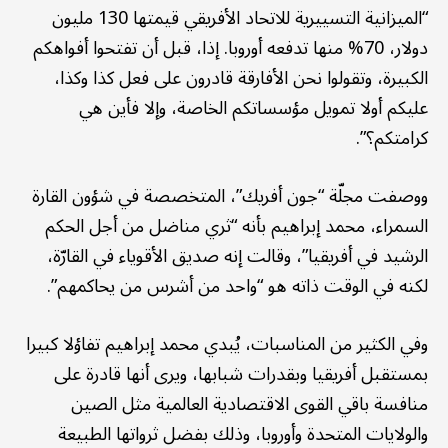
“الميزانية التسييرية للاتحاد الأفريقي قيمتها 130 مليون
دولار، 70% منها تدفعه أوروبا. إذا، قبل أن تفتحوا أفواهكم
الكبيرة، وتقولوا نحن الأفارقة قادرون على فعل كذا وكذا،
عليكم أولا تمويل مؤسساتكم الخاصة، وإلا فأين هي
كرامتكم؟”.
ووصفت مجلّة “جون أفريك”، المتخصصة في شؤون القارة
السمراء، محمد إبراهيم بأنه “ثري مناضل من أجل الحكم
الرشيد في أفريقيا”، وقالت إنه صديق الأقوياء في القارّة،
لكنه في الوقت ذاته هو “واحد من أشرس من يحاكمهم”.
وفي الكثير من المناسبات، يُبدي محمد إبراهيم تفاؤلا كبيرا
بمستقبل أفريقيا وبقدرات شبابها، ويرى أنها قادرة على
منافسة باقي القوى الاقتصادية العالمية مثل الصين
والولايات المتحدة وأوروبا، وذلك بفضل ثرواتها الطبيعة