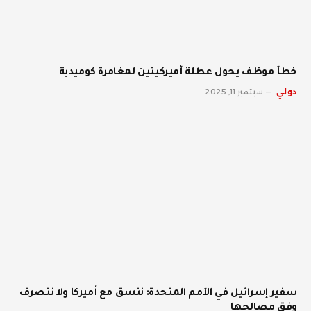
خطأ موظف يحول عطلة أميركيتين لمغامرة كوميدية
دولي
سبتمبر 11, 2025
سفير إسرائيل في الأمم المتحدة: ننسق مع أميركا ولا نتصرف
وفق مصالحها