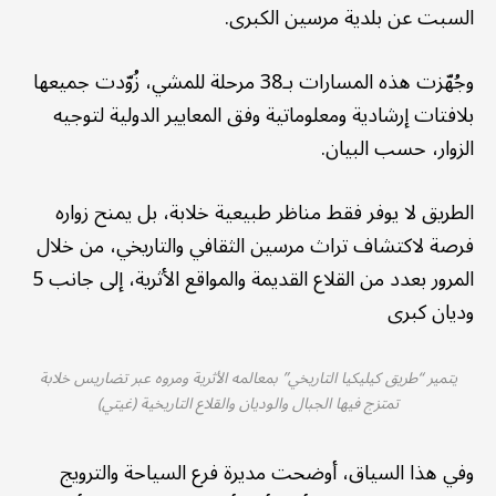
السبت عن بلدية مرسين الكبرى.
وجُهّزت هذه المسارات بـ38 مرحلة للمشي، زُوّدت جميعها
بلافتات إرشادية ومعلوماتية وفق المعايير الدولية لتوجيه
الزوار، حسب البيان.
الطريق لا يوفر فقط مناظر طبيعية خلابة، بل يمنح زواره
فرصة لاكتشاف تراث مرسين الثقافي والتاريخي، من خلال
المرور بعدد من القلاع القديمة والمواقع الأثرية، إلى جانب 5
وديان كبرى
يتمير “طريق كيليكيا التاريخي” بمعالمه الأثرية ومروه عبر تضاريس خلابة
تمتزج فيها الجبال والوديان والقلاع التاريخية (غيتي)
وفي هذا السياق، أوضحت مديرة فرع السياحة والترويج