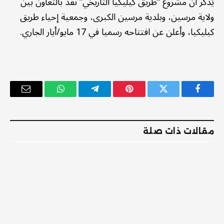
يُذكر أن مشروع “طريق كيليكيا التاريخي” نُفّذ بالتعاون بين
ولاية مرسين، وبلدية مرسين الكبرى، وجمعية إحياء طريق
كيليكيا​​​​​​​، وأعلن عن افتتاحه رسميا في 17 مايو/أيار الجاري.
فيسبوك
تويتر
بينتيريست
تيلقرام
واتساب
البريد
الإلكترو
مقالات ذات صلة