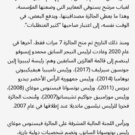
لغياب مرشح يستوفي المعايير التي وضعتها المؤسسة،
وهذا ما يعطي الجائزة مصداقيتها، ويدفع البعض، في
الوقت نفسه، إلى اعتبار صاحبها “كثير المتطلبات”.
ومنذ ذلك التاريخ تم منح الجائزة 7 مرات فقط، آخرها في
عام 2020 وعادت لرئيس النيجر السابق محمدو إيسوفو
لينضم إلى قائمة الفائزين السابقين وهم: رئيسة ليبيريا إلين
جونسون سيرليف (2017)، ورئيس ناميبيا هيفيكيبوني
بوهامبا (2014)، ورئيس جمهورية الرأس الأخضر بيدرو
بيريس (2011)، ورئيس بوتسوانا فيستوس موغاي (2008)،
ورئيس موزامبيق جواكيم تشيسانو(2007)، ومُنحت الجائزة
فخريا للرئيس نيلسون مانديلا عند إطلاقها في عام 2007.
ويرأس اللجنة الحالية المشرفة على الجائرة فيستوس موغاي
رئيس بوتوسوانا السابق، وتضم شخصيات دولية بارزة،