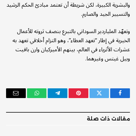
والبشرية الكبيرة، لكن شريطة أن تعتمد مبادئ الحكم الرشيد
والتسيير الجيد والصارم.
وتعهّد الملياردير السوداني بالتبرع بنصف ثروته للأعمال
الخيرية في إطار “تعهد العطاء”، وهو التزام أخلاقي تعهد به
عشرات الأثرياء في العالم، بينهم الأميركيان وارن بافيت
وبيل غيتس وغيرهما.
فيسبوك
تويتر
بينتيريست
تيلقرام
واتساب
البريد
الإلكترو
مقالات ذات صلة