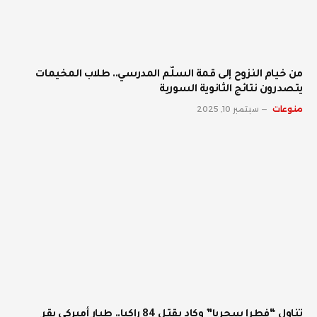
من خيام النزوح إلى قمة السلّم المدرسي.. طلاب المخيمات
يتصدرون نتائج الثانوية السورية
منوعات
سبتمبر 10, 2025
تناول “فطرا سحريا” وكاد يقتل 84 راكبا.. طيار أميركي يقر