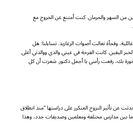
ين من السهر والحرمان. كنت أمتنع عن الخروج مع
عائلية، وفجأة تعالت أصوات الزغاريد. تساءلنا: هل
بر اليقين. كانت الفرحة في عيني والدي ووالدتي أغلى
فخورة بك، رفعت رأسي يا أجمل دكتور. شعرت أن كل
بة مرح العلي التي نالت 238 من 240، تحدثت عن تأثير النزوح المتكرر على دراستها “منذ انطلاق
ر، ما بين مدارس مختلفة ومعلمين وصديقات جدد، وهذا