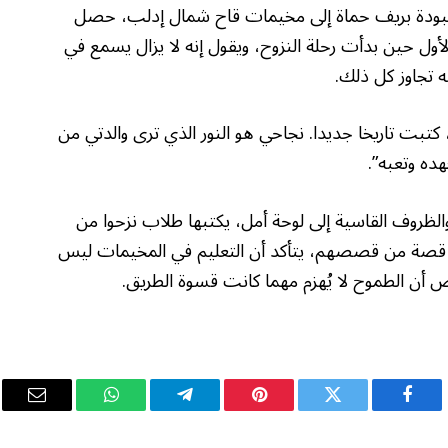
 نبودة بريف حماة إلى مخيمات قاح شمال إدلب، حصل
ي الصف الأول حين بدأت رحلة النزوح، ويقول إنه لا يزال يسمع في
 تجاوز كل ذلك.
تبت تاريخا جديدا. نجاحي هو النور الذي ترى والدتي من
هده وتعبه”.
الظروف القاسية إلى لوحة أمل، يكتبها طلاب نزحوا من
كل قصة من قصصهم، يتأكد أن التعليم في المخيمات ليس
ّص أن الطموح لا يُهزم مهما كانت قسوة الطريق.
فيسبوك
تويتر
بينتيريست
تيلقرام
واتساب
البريد
الإلكت