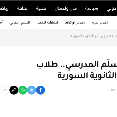
دولي
سياسة
مال واعمال
تقنية
ثقافة
رياض
#حرب_غزة
#حرب_اوكرانيا
اختيارات المحرر
الخليج العربي
أس
يتصدرون نتائج الثانوية السورية
لسلّم المدرسي.. طلاب
ثانوية السورية