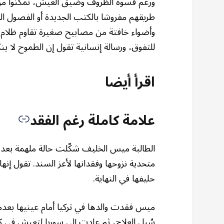
ورغم قسوة الظروف وضيق العيش، تمكنوا من إ
طريقهم مفروشا بالكتب الجديدة أو الفصول ا
وأضواء خافتة من مصابيح صغيرة تقاوم ظلام ا
للتفوق، ورسالة إنسانية تقول إن الطموح لا 
اقرأ أيضا
علامة كاملة رغم الفقد
حليفها في النهاية.
ميس فقدت والدها في تركيا أمام عينيها بعد
سُبل العلاج، ثم عادت إلى سوريا لتعيش في ك