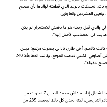
جزيرة نت، تمسكت بالوعد الذي قطعته لوالدها بأن تصبح
 وتعين المشردين والعاجزين.
ي والدي قبل رحيله هو ما دفعني للاستمرار. لم يكن
تحديت كل المصاعب لأصل إليه”.
ة كانت كالحلم. أخي طارق ناداني بصوت مرتفع: ميس
طلعت النتائج. بدأت أرتجف وأفقد السيطرة على أصابعي، لكنني فتحت الموقع، وكانت المفاجأة: 240
من بلدة حاس جنوب إدلب إلى مخيمات بابسقا شمال إدلب، عاش محمد اليحيى 7 سنوات من
النزوح وهو يواجه ضجيج المخيمات ونقص الكادر التدريسي، لكنه تحدى كل ذلك ليحصد 235 من