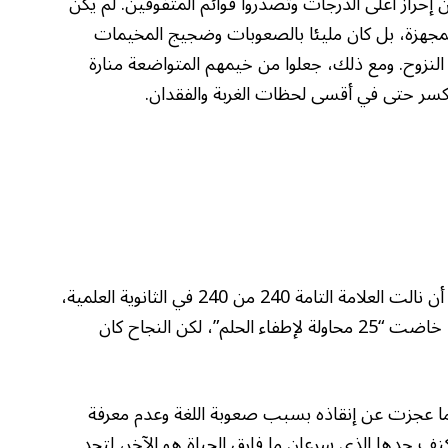
حراز أعلى الدرجات وتصدروا قوائم المتفوقين. لم يكن
لمجهزة، بل كان مليئا بالصعوبات وضجيج المخيمات
لنزوح. ومع ذلك، جعلوا من خيمهم المتواضعة منارة
ينكسر حتى في أقسى لحظات الغربة والفقدان.
الطالبة ميس الخليف شكّلت حالة ملهمة بعد أن نالت العلامة التامة 240 من 240 في الثانوية العلمية،
متحدية نزوحها وفقدانها لأعز السند. تقول إنها خاضت “25 محاولة لإطفاء الحلم”، لكن النجاح كان
ما عجزت عن إنقاذه بسبب صعوبة اللغة وعدم معرفة
نف جدها الذي سرعان ما فارق الحياة هو الآخر، لتجد