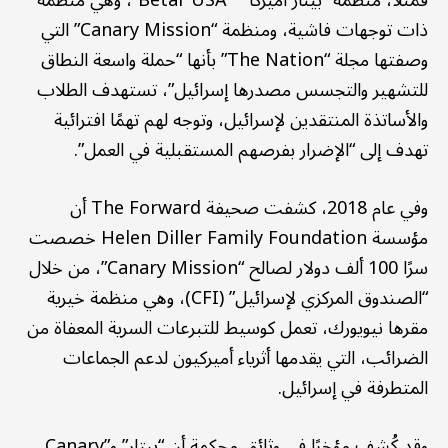
فمثلًا، منظمة “بيتار أميركا ” “Betar USA”، وهي منظمة
ذات توجهات فاشية، ومنظمة “Canary Mission” التي
وصفتها مجلة “The Nation” بأنها “حملة واسعة النطاق
للتشهير والتجسس مصدرها إسرائيل”، تستهدف الطلاب
والأساتذة المنتقدين لإسرائيل، وتوجه لهم تهمًا افترائية
تهدف إلى “الإضرار بفرصهم المستقبلية في العمل”.
وفي عام 2018، كشفت صحيفة The Forward أن
مؤسسة Helen Diller Family Foundation خصصت
سرًا 100 ألف دولار لصالح “Canary Mission”، من خلال
“الصندوق المركزي لإسرائيل” (CFI)، وهي منظمة خيرية
مقرها نيويورك، تعمل كوسيط للتبرعات السرية المعفاة من
الضرائب، التي يقدمها أثرياء أميركيون لدعم الجماعات
المتطرفة في إسرائيل.
وقد كُشف مؤخرًا في وثائق محكمة أن “بيتار” و”Canary