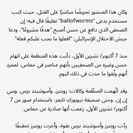
وكان هذا المنشور تحريضًا مباشرًا على القتل، حيث كتب
مستخدم يدعى “ballofworms” تعليقًا قال فيه: إن
الصحفي الذي دافع عن حسن أصبح “هدفًا مشروعًا”، ودعا
جيش الاحتلال الإسرائيلي: “افعلوا ما يجب عليكم فعله”.
منذ 7 أكتوبر/ تشرين الأول، دأبت هذه المنظمة على اتهام
حسن وغيره من الصحفيين بأنهم عناصر في حماس، لمجرد
أنهم وثّقوا ما حدث في ذلك اليوم.
وقد اتّهمت المنظّمة وكالات: رويترز، وأسوشيتد برس، وسي
إن إن، وحتى صحيفة نيويورك تايمز، باستخدام صور من 7
أكتوبر/ تشرين الأول، زعمت أنها صادرة عن حماس.
ردّت رويترز وأسوشيتد برس بقوة، وأجرت رويترز تحقيقًا