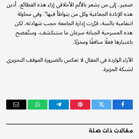
ضمير.. إلى من يشعر بالألم الأخلاقي إزاء هذه الفظائع.. أدين
هذه الإبادة الجماعية وكل من يتواطأ فيها”. وفي محاولة
انتقامية بائسة، قرّرت إدارة الجامعة حجب شهادته، لكن
هذه المسرحية الجبانة سرعان ما ستنكشف، وستُفضح
باعتبارها فعلًا منافقًا ومخزيًا.
الآراء الواردة في المقال لا تعكس بالضرورة الموقف التحريري
لشبكة الجزيرة.
فيسبوك
تويتر
بينتيريست
تيلقرام
واتساب
البريد
الإلكترو
مقالات ذات صلة