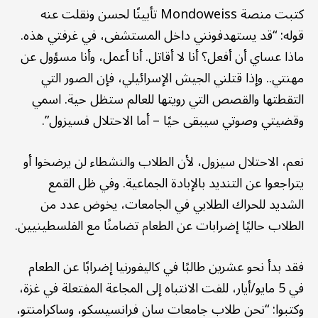
كتبت منصة Mondoweiss تأبينًا لحسن ونقلت عنه
قوله: “قد يستهدفونني داخل المستشفى، في غرفتي هذه.
ماذا عساي أن أفعل؟ أنا لا أقاتل. أنا أعمل، وأنا مسؤول عن
مهنتي.. وإذا قتلني الجيش الإسرائيلي، فإن الصور التي
التقطتها والقصص التي رويتها للعالم ستظل حية. اسمي
وقضيتي وصوتي سيبقى حيًا – أما الاحتلال فسيزول”.
نعم، الاحتلال سيزول، لأن الطلاب والنشطاء لن يرضخوا أو
يتراجعوا عن التنديد بالإبادة الجماعية. وفي ظل القمع
الشديد للحراك الطلابي في الجامعات، يخوض عدد من
الطلاب حاليًا إضرابات عن الطعام تضامنًا مع الفلسطينيين.
فقد بدأ نحو عشرين طالبًا في كاليفورنيا إضرابًا عن الطعام
في 5 مايو/أيار، للفت الانتباه إلى المجاعة المفتعلة في غزة،
وكتبوا: “نحن طلاب جامعات سان فرانسيسكو، وساكرامنتو،