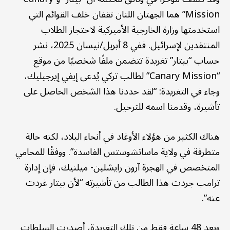
Mission” هما الجهتان اللتان تقفان خلف القوائم التي
استخدمتها وزارة الخارجية الأميركية لاحتجاز الطلاب
المنتقدين لإسرائيل. ففي 8 أبريل/نيسان 2025، نشر
حساب “بيتار” تغريدة تتضمن ملفًا شخصيًا من موقع
“Canary Mission” لطالب تركي يُدعى إيفي إيرجيليك،
وجاء في التغريدة: “لقد حددنا هذا الشخص الحاصل على
تأشيرة، وقدمنا اسمه للترحيل.
هناك الكثير من هؤلاء الأوغاد في أنحاء البلاد، لكنه حالة
متطرفة في ولاية ماساتشوستس الفاسدة”. ووفقًا للمحامي
المتخصص في الهجرة آرون رايشلين- ميلنيك، فإن إدارة
ترامب جردت هذا الطالب من تأشيرته “لأن بيتار غردت
عنه”.
وبعد 48 ساعة فقط من تلك التغريدة، أصدرت السلطات