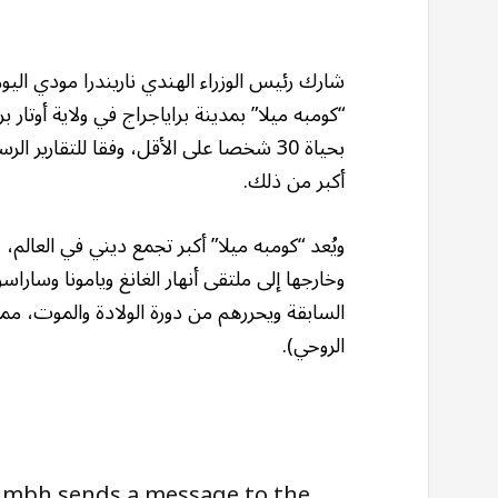
شارك رئيس الوزراء الهندي ناريندرا مودي ال
“كومبه ميلا” بمدينة براياجراج في ولاية أوت
بحياة 30 شخصا على الأقل، وفقا للتقاري
أكبر من ذلك.
ويُعد “كومبه ميلا” أكبر تجمع ديني في العال
وخارجها إلى ملتقى أنهار الغانغ ويامونا وسارا
السابقة ويحررهم من دورة الولادة والموت، م
الروحي).
umbh sends a message to the