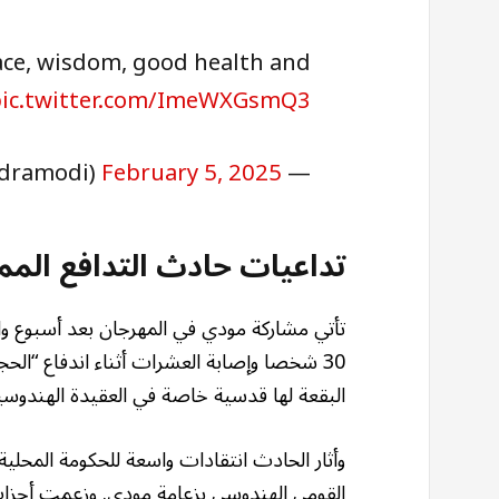
ace, wisdom, good health and
pic.twitter.com/ImeWXGsmQ3
February 5, 2025
— Narendra Modi (@narendramodi)
تداعيات حادث التدافع الم
تأتي مشاركة مودي في المهرجان بعد أسبوع 
30 شخصا وإصابة العشرات أثناء اندفاع “الحج
البقعة لها قدسية خاصة في العقيدة الهندوسي
وأثار الحادث انتقادات واسعة للحكومة المحلية ف
القومي الهندوسي بزعامة مودي. وزعمت أحزاب 