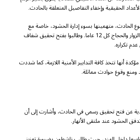
أعداد الحقيقية وإخفاء التفاصيل المتعلقة بالحادث.
وقوع الحادث، متهمينها بسوء إدارة الحشود، خاصة مع
العلم بأن المهرجان يجتذب أعدادا ضخمة من الزوار والحجاج كل 12 عاما. وطالبوا بفتح تحقيق شفاف
عدم تكراره.
دة أنها تتخذ كافة التدابير الأمنية اللازمة، كما شددت
ومنع وقوع حوادث مماثلة.
ندية عن فتح تحقيق رسمي في الحادث، وأشارت إلى أن
فق الحشود عند ملتقى الأنهار.
 واسعا داخل الهند، حيث طالب ناشطون بضرورة تعزيز