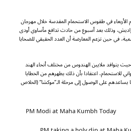
يوم الأربعاء في طقوس الاستحمام المقدسة خلال مهرجان
ار براديش، وذلك بعد أسبوع من حادث تدافع مأساوي أودى
ر الرسمية، في حين تزعم المعارضة أن العدد الحقيقي للضحايا
م، حيث يتوافد ملايين الهندوس من مختلف أنحاء الهند
سواتي للاستحمام، اعتقادا بأن ذلك يطهرهم من الخطايا
ما يساعدهم على الوصول إلى مرحلة الـ”موكشا” (الخلاص
PM Modi at Maha Kumbh Today
PM taking a holy dip at Maha K