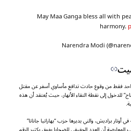
May Maa Ganga bless all with pe
harmony.
ميت
واحد فقط من وقوع حادث تدافع مأساوي أسفر عن مقتل
اج” للدخول إلى نقطة التقاء الأنهار، حيث يُعتقد أن هذه
ة.
ي أوتار براديش، والتي يديرها حزب “بهاراتيا جاناتا”
المعارضة أن العدد الحقيقي للضحايا يفوق بكثير الرقم