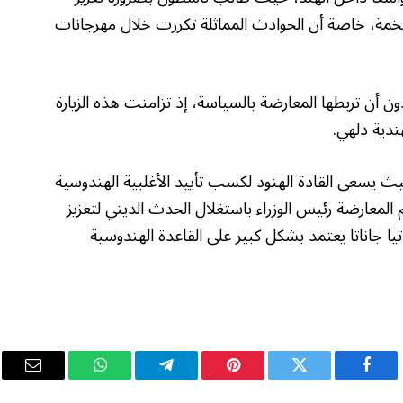
مة، خاصة أن الحوادث المماثلة تكررت خلال مهرجانات
ون أن تربطها المعارضة بالسياسة، إذ تزامنت هذه الزيارة
ندية دلهي.
يث يسعى القادة الهنود لكسب تأييد الأغلبية الهندوسية
المعارضة رئيس الوزراء باستغلال الحدث الديني لتعزيز
ا جاناتا يعتمد بشكل كبير على القاعدة الهندوسية
فيسبوك
تويتر
بينتيريست
تيلقرام
واتساب
البريد