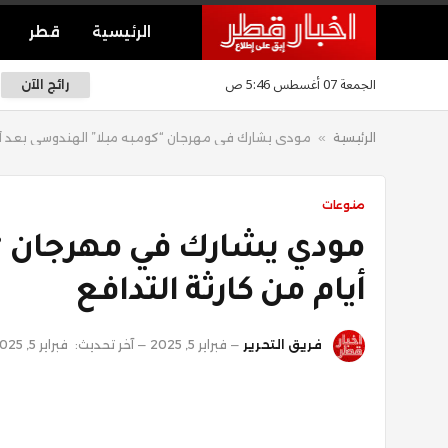
الرئيسية
قطر
الجمعة 07 أغسطس 5:46 ص
رائج الآن
الرئيسية
»
مودي يشارك في مهرجان “كومبه ميلا” الهندوسي بعد أيا
منوعات
مودي يشارك في مهرجان “
أيام من كارثة التدافع
فريق التحرير
فبراير 5, 2025
آخر تحديث:
فبراير 5, 2025