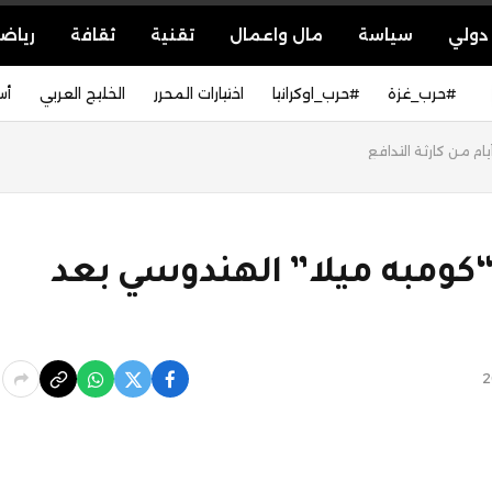
دولي
سياسة
مال واعمال
تقنية
ثقافة
رياض
#حرب_غزة
#حرب_اوكرانيا
اختيارات المحرر
الخليج العربي
أس
م من كارثة التدافع
كومبه ميلا” الهندوسي بعد