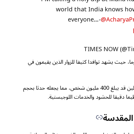
world that India knows how
everyone…-
@AcharyaP
ام المهرجان مرة كل 12 عاما ويستمر 45 يوما، حيث يشهد توافدا كثيفا للزوار الذين يقيمون في
وتشير تقديرات المنظمين إلى أن عدد المحتفلين قد يبلغ 400 مليون شخص، مما يجعله حدثا بحجم
ما دقيقا للحشود والخدمات اللوجيستية.
المقدسة