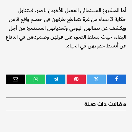
أما المشروع السينمائي المقبل للأخوين ناصر، فيتناول
حكاية 3 نساء من غزة تتقاطع طرقهن في خضم واقع قاس،
ويكشف عن نضالهن اليومي وتحدياتهن المستمرة من أجل
البقاء، حيث يسلط الضوء على قوتهن وصمودهن في الدفاع
عن أبسط حقوقهن في الحياة.
فيسبوك
تويتر
بينتيريست
تيلقرام
واتساب
البريد
الإلكترو
مقالات ذات صلة