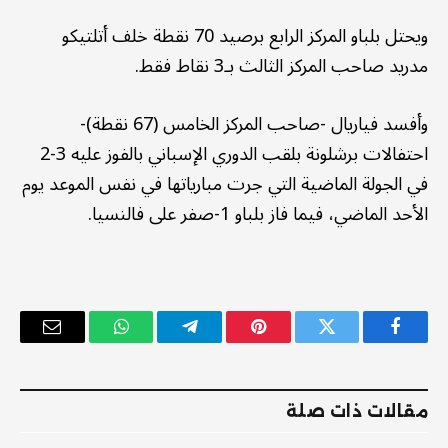
ويحتل بلباو المركز الرابع برصيد 70 نقطة خلف أتلتيكو
مدريد صاحب المركز الثالث بـ3 نقاط فقط.
وأفسد فياريال -صاحب المركز الخامس (67 نقطة)-
احتفالات برشلونة بلقب الدوري الإسباني بالفوز عليه 3-2
في الجولة الماضية التي جرت مبارياتها في نفس الموعد يوم
الأحد الماضي، فيما فاز بلباو 1-صفر على فالنسيا.
فيسبوك
تويتر
بينتيريست
تيلقرام
واتساب
البريد
الإلكترو
مقالات ذات صلة