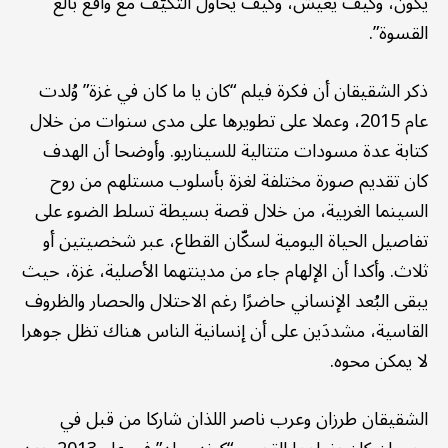
يكون، وكيف يعيش، وكيف يحاول التكيّف مع واقع بالغ
القسوة”.
ذكر الشقيقان أن فكرة فيلم “كان يا ما كان في غزة” وُلدت
عام 2015، وعملا على تطويرها على مدى سنوات من خلال
كتابة عدة مسودات متتالية للسيناريو. وأوضحا أن الهدف
كان تقديم صورة مختلفة لغزة بأسلوب مستلهم من روح
السينما الغربية، من خلال قصة بسيطة تسلط الضوء على
تفاصيل الحياة اليومية لسكّان القطاع، عبر شخصيتين أو
ثلاث. وأكدا أن الإلهام جاء من مدينتهما الأصلية، غزة، حيث
يبقى البُعد الإنساني حاضرًا رغم الاحتلال والحصار والظروف
القاسية، مشددَين على أن إنسانية الناس هناك تظل جوهرا
لا يمكن محوه.
الشقيقان طرزان وعرب ناصر اللذان شاركا من قبل في