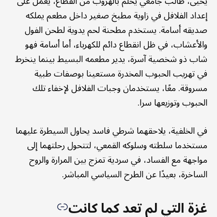
يحيى، طالب جامعي يحلم بالهروب من القطاع، يعمل على
إعداد الفلافل في زاوية مطبخ صغير داخل مطعم يملكه
صديقه أسامة. يستخدم مطحنة لحم يدوية لطحن الفول
والأعشاب، في ظل انقطاع دائم للكهرباء، أما أسامة فهو
شاب ذو شخصية آسرة، يدير مطعمه البسيط بينما ينخرط
في تهريب الحبوب المخدرة مستعينا بوصفات طبية
مسروقة. معًا، يستخدمان وجبات الفلافل لإخفاء تلك
الحبوب وتوزيعها سرا.
في الخلفية، يلاحقهما شرطي فاسد يحاول السيطرة عليهما
مستخدما سلطته وسلوكه القمعي، لتتحول رحلتهما إلى
مواجهة مع الفساد، في سردية تمزج بين المرارة والروح
الساخرة، بعيدًا عن الطرح السياسي المباشر.
غزة التي لم تعد كما كانت