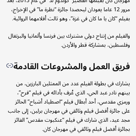
مهرجان كان بفيلمها القصير “كوندوم لد” في عام 2013، بعد
مرور 12 عاما يعودان ليحصدا جائزة “نظرة ما” في الإخراج،
بفيلم “كان يا ما كان في غزة”، وهو ثالث أفلامهما الروائية.
والفيلم من إنتاج دولي مشترك بين فرنسا وألمانيا والبرتغال
وفلسطين، بمشاركة قطر والأردن.
فريق العمل والمشروعات القادمة
يشارك في بطولة الفيلم عدد من الممثلين البارزين، من
بينهم نادر عبد الحي، الذي عُرف بأدائه في فيلم “فرح”،
ورمزي مقدسي، أحد أبطال فيلم “اصطياد أشباح” الحائز
على جائزة أفضل فيلم وثائقي في مهرجان برلين، إلى جانب
مجد عيد، الذي شارك في فيلم “عنكبوت مقدس” الفائز
بجائزة أفضل فيلم وثائقي في مهرجان كان.