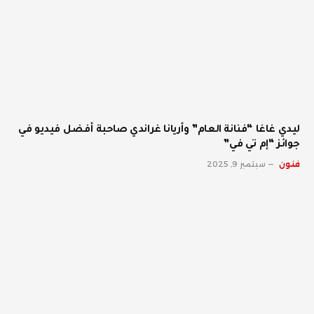
ليدي غاغا “فنانة العام” وأريانا غراندي صاحبة أفضل فيديو في
جوائز “إم تي في”
فنون
سبتمبر 9, 2025