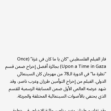
فاز الفيلم الفلسطيني “كان يا ما كان في غزة” (Once
Upon a Time in Gaza) بجائزة أفضل إخراج ضمن قسم
“نظرة ما” في الدورة الـ78 من مهرجان كان السينمائي
الدولي. الفيلم من إخراج التوأمين طرزان وعرب ناصر، وقد
شهد عرضه العالمي الأول ضمن المسابقة الرسمية للقسم
الذي يحتفي بالأصوات السينمائية المختلفة والجريئة.
وقد تقاسم طرزان وعرب ناصر جائزة الإخراج، في خطوة