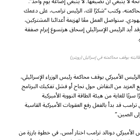
 لا ينبغي أن نضيعها. لا ينبغي إضاعة يوم واحد”.
 محاكمته، وكتب “شكرًا لك، الرئيس ترامب، على دعمك
هودي. سنواصل العمل معًا لهزيمة أعدائنا المشتركين،
 وقد أيد الرئيس الإسرائيلي إسحاق هرتسوغ إبرام صفقة
.
لبته بوقف محاكمته في إسرائيل (رويترز)
ئيس الأميركي بوقف محاكمة رئيس الوزراء الإسرائيلي،
ع المزيد من النقاش حول نجاح أو فشل تفكيك البرنامج
سريًا للغاية من هيئة الطاقة النووية الأميركية
ن ترامب قد بدأ بالفعل رفع العقوبات الأميركية القاسية
لى الصين.”
س الأميركي دونالد ترامب اختار أمس، في خطوة بارزة من