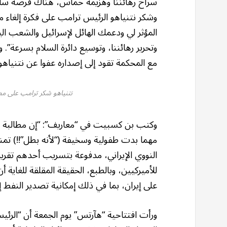
سراح رهائننا وهزيمة حماس، هناك فرصة سانحة
وشكر نتنياهو الرئيس ترامب على فكرة إلغاء
المؤثر لي ودعمك الهائل لإسرائيل والشعب الي
وتحرير رهائننا، وتوسيع دائرة السلام بسرعة”.
مع المحكمة تقود إلى إصداره عفوا عن نتنياهو
نتنياهو شكر ترامب على مطا
وكتب بن كسبيت في “معاريف”: “إن مطالبة الر
مهما بدت طفولية وسخيفة (“لأنه بطل”!!) تمن
النووي الإيراني، مدفوعة بتسريب أحدهم تقريرًا 
للأميركيين، وبالطبع، الحقيقة المقلقة للغاية أ
على إيران، بما في ذلك إمكانية تصدير النفط إ
ورأت افتتاحية “هآرتس” يوم الجمعة أن “الرئي