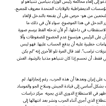
 إلى إلغاء محاكمة رئيس الوزراء بنيامين نتنياهو أو
مؤسسات الديمقراطية بالولايات المتحدة معروف للجميع،
لتخمين من هو- حرص على أن يقنعه بالتدخل لإلغاء
ر التدخل في هذا الموضوع، سواء لأن في ذلك ما
الاستقطاب في داخلها، أم لأن تدخله الفظ يرسم صورة
أت أن على الرئيس هرتسوغ عدم الخضوع للضغوطات وألا
اتهامات خطيرة عليه أن يدفع الحساب عليها. فهو ليس
يلات ترامب”. لقد قال المرة تلو الأخرى إنه “لم يكن
 فقط، أن تحسم إذا كان نتنياهو مذنبا بالرشوة، الغش
لى إيران وبعدها أن هذه الحرب، رغم إنجازاتها، لم
ب بشكل أساسي إلى قيادة الجيش وسلاح الجو والموساد
 ظهر في الاستطلاع الدوري الذي يجريه مركز دراسات
لاع الذي أجري أثناء الحرب ونشر بعد انتهائها إلى