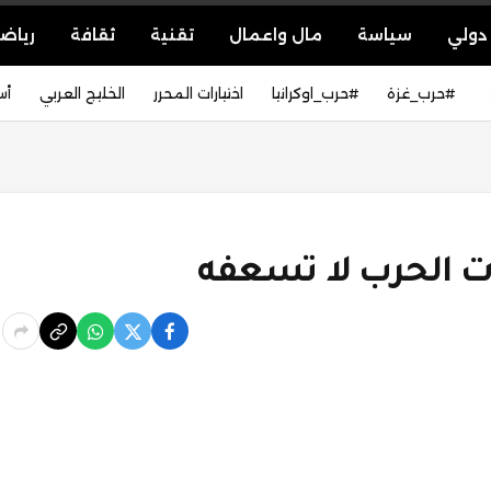
دولي
سياسة
مال واعمال
تقنية
ثقافة
رياض
#حرب_غزة
#حرب_اوكرانيا
اختيارات المحرر
الخليج العربي
أس
ات الحرب لا تسعفه