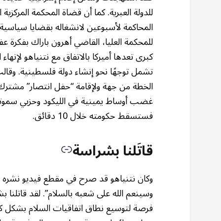
للدولة العبرية. كما أن قضاة المحكمة المركزي
المحاكمة لأسبوعين لانشغاله بقضايا سياسية 
للمحكمة العليا، القاضي أهرون باراك بفكر
كبرى تعدها أميركا بالاتفاق مع نتنياهو لإنها
تشمل توجهًا نحو إنشاء دولة فلسطينية. وقا
الخطة من جهة ولإقامة “حفل انتصار” مشترك ب
غضب أوساط يمينية في الليكود وحزبي سموتريت
فستسقط حكومته خلال 10 دقائق.
قاتَلنا بشراسة
وكان نتنياهو قد صرح في مقطع فيديو نشره مك
وسينعم الله على شعبه بالسلام”. لقد قاتلنا ب
فرصة لتوسيع نطاق اتفاقيات السلام بشكل كب