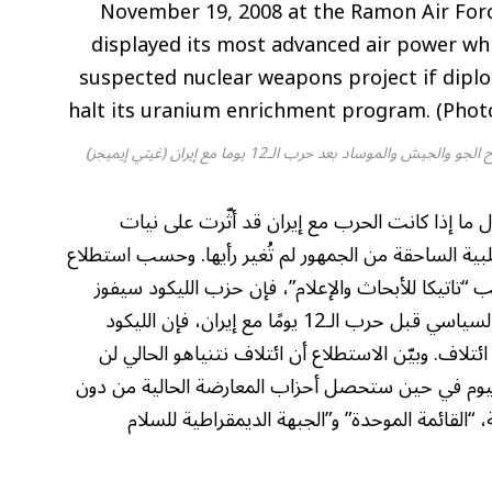
وساد بعد حرب الـ12 يوما مع إيران (غيتي إيميجز)
ل ما إذا كانت الحرب مع إيران قد أثّرت على نيات
لبية الساحقة من الجمهور لم تُغير رأيها. وحسب استطلاع
“تاتيكا للأبحاث والإعلام”، فإن حزب الليكود سيفوز
بأكبر عدد من النواب، ولكن، وكما كان الوضع السياسي قبل حرب الـ12 يومًا مع إيران، فإن الليكود
تلاف. وبيّن الاستطلاع أن ائتلاف نتنياهو الحالي لن
لانتخابات اليوم في حين ستحصل أحزاب المعارضة الحالية من دون
العربية، “القائمة الموحدة” و”الجبهة الديمقراطية للسلام