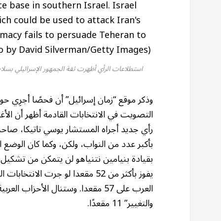
استطلاعات الرأي أظهرت ثقة الجمهور الإسرائيلي بسلاح الجو والجيش والم
وذكر موقع “زمان إسرائيل” أن فحصًا أجرِي حو
التصويت في الانتخابات القادمة أظهر أن الأغ
رأي جديد أجراه المستشار يوسي تاتيكا، صاحب 
بقيادة بنيامين نتنياهو لن يتمكن من تشكيل ائ
يفوز بأكثر من 52 مقعدا لو جرت ا
العرب على 57 مقعدا. وستنال الأحزاب 
والتغيير” 11 مقعدًا.