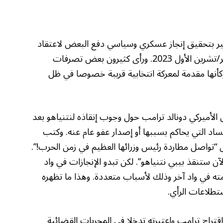
كبير بتحقيق إنجاز عسكري وسياسي دفع البعض لاعتقاد
أنه كفيل بأن يُنسي المجتمع إخفاقات 7 أكتوبر/تشرين الأول 2023. ورأى كثيرون بعض تصرفات
 وكأنها مقدمة لمعركة انتخابية قريبة خصوصا في ظل
لأميركي دونالد ترامب حول وجوب إنقاذه لنتنياهو بعد
لفساد التي يحاكم بسببها أو إصدار عفو عام عنه. وكتب
“تواصل مطاردة رئيس وزرائها العظيم في زمن الحرب!”.
ن ستنقذ بيبي نتنياهو”. لكن تبدو الإنجازات في واد
ته في واد آخر وذلك لأسباب متعددة. وهذا ما تظهره
تطلاعات الرأي.
تراح ترامب واعتبرته تدخلا في المجريات القضائية