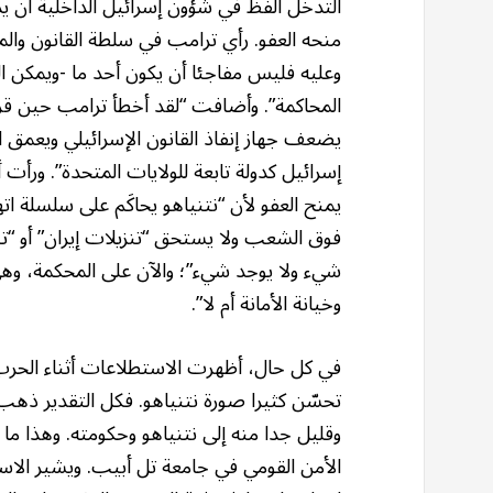
التدخل الفظ في شؤون إسرائيل الداخلية أن يدعو
منحه العفو. رأي ترامب في سلطة القانون وال
وعليه فليس مفاجئا أن يكون أحد ما -ويمكن ا
المحاكمة”. وأضافت “لقد أخطأ ترامب حين قر
يضعف جهاز إنفاذ القانون الإسرائيلي ويعمق 
إسرائيل كدولة تابعة للولايات المتحدة”. ور
يمنح العفو لأن “نتنياهو يحاكَم على سلسلة 
فوق الشعب ولا يستحق “تنزيلات إيران” أو “تنز
شيء ولا يوجد شيء”؛ والآن على المحكمة، وهي
وخيانة الأمانة أم لا”.
في كل حال، أظهرت الاستطلاعات أثناء الحرب ع
تحسّن كثيرا صورة نتنياهو. فكل التقدير ذه
وقليل جدا منه إلى نتنياهو وحكومته. وهذا ما
الأمن القومي في جامعة تل أبيب. ويشير الاستط