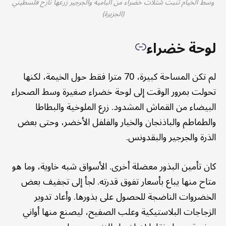
وسط الخيام تنبت شتلات خضراء من البامية والجرجير زرعها نازح فلسطيني
(الجزيرة)
لوحة خضراء
لم تكن المساحة كبيرة، 70 مترا فقط حول الخيمة، لكنها
تحولت بمرور الوقت إلى لوحة خضراء صغيرة وسط الصحراء
البيضاء من القماش المشدود. زرع الملوخية والبطاطا
والطماطم والباذنجان والخيار والفلفل الأخضر، وحتى بعض
الذرة والجرجير والبقدونس.
كان تأمين البذور معضلة أخرى. الأسواق شبه خاوية، وما هو
متاح منها يباع بأسعار تفوق قدرته. لجأ إلى تجفيف بعض
الخضروات الناضجة للحصول على بذورها. وأعاد تدوير
الزجاجات البلاستيكية وعلب الصفيح، ليصنع منها أواني