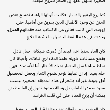
صغيرة يسهل نقلها إن اضطر للنزوح مجددا.
كما زرع الزهور والصبار، فكانت ألوانها الزاهية تمسح بعض
الحزن عن وجوه الأطفال الذين يمرون من أمامها. حتى
زوجته، التي كانت تعاني من الاكتئاب منذ فقدانهم المنزل،
وجدت في هذه البقعة الخضراء ما يشبه العلاج.
كان الماء تحديا آخر، فبعد أن دُمرت شبكاته، صار عادل
يقطع مسافات طويلة حاملا الدلاء لري نباتاته، وأحيانا كان
يخلط مياه غسل الخضار بمياه الأمطار. أما الأسمدة، فهي
حلم بعيد، إذ إن غيابها يؤخر نضوج الثمار ويجعل المحصول
أقل جودة. غير أنه يشعر أن هذه الحديقة الصغيرة ليست
مجرد مصدر للطعام، بل رسالة صمود تقول إن الفلسطيني
يمكنه أن يزرع الحياة حتى في قلب الخراب.
كان المشهد غرب قطاع غزة مختلفا قبل الحرب. حقول