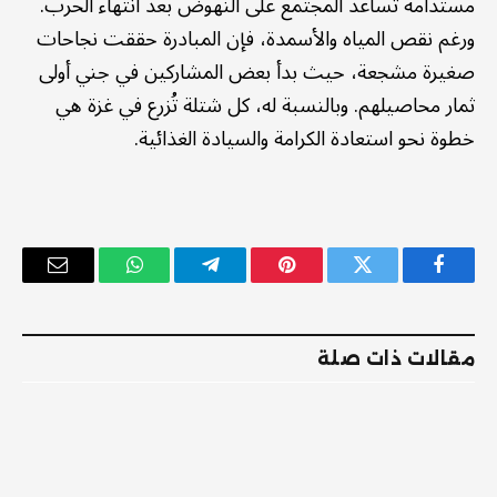
مستدامة تساعد المجتمع على النهوض بعد انتهاء الحرب.
ورغم نقص المياه والأسمدة، فإن المبادرة حققت نجاحات
صغيرة مشجعة، حيث بدأ بعض المشاركين في جني أولى
ثمار محاصيلهم. وبالنسبة له، كل شتلة تُزرع في غزة هي
خطوة نحو استعادة الكرامة والسيادة الغذائية.
فيسبوك
تويتر
بينتيريست
تيلقرام
واتساب
البريد
الإلكترو
مقالات ذات صلة