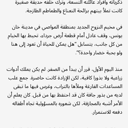
ذكرياته وأفراد عائلته التسعة، وترك خلفه حديقة صغيرة
كانت تملأ بيتهم برائحة النعناع والطماطم الطازجة.
في مخيم النزوح الجديد بمنطقة المواصي في مدينة خان
يونس، وقف عادل أمام قطعة أرض جرداء، تحيط بها الخيام
من كل جانب، يتساءل “هل يمكن للحياة أن تعود إلى هنا
ولو بحبة خضار واحدة؟”.
منذ اليوم الأول، قرر أن يبدأ من الصفر. لم يكن يملك أدوات
زراعية ولا بذورا كافية، لكن الإرادة كانت حاضرة. جمع علب
المساعدات الفارغة وملأها بالتراب، وغرس فيها ما تبقى
لديه من بذور جافة كان قد احتفظ بها من قبل. كان يعلم أن
الأمر أشبه بالمجازفة، لكن شعوره بالمسؤولية تجاه أطفاله
دفعه للاستمرار.