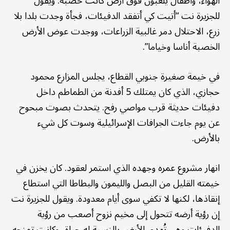
الهواء، وأطفال يلعبون فوق أرض كانت خصبة. ويقول
للجزيرة نت “أتيت كي أتفقد الدفيئات، فجأة وجدت بلدا بلا
زرع، الاحتلال دمر غالبية الزراعات، ووجدت عوض الأرض
الخصبة أناسا وخياما”.
في خيمة صغيرة جنوبي القطاع، يجلس المزارع محمود
حجازي، الذي كان يمتلك 5 أفدنة من الطماطم داخل
دفيئات حديثة قرب مواصي رفح. يتحدث بصوت مبحوح
عن يوم جاءت الجرافات الإسرائيلية وسوت كل شيء
بالأرض.
انهار مشروع عمره وجهده الذي استمر لعقود. كان يخزن في
خيمته القليل من البصل والليمون والبطاطا التي استطاع
إنقاذها، لكنها لا تكفي سوى أيام معدودة. ويقول للجزيرة نت
إن رؤية أرضه تتحول إلى مخيم نزوح أصعب من رؤية
الدفيئات وهي تُهدم. الأرض بالنسبة له حياة، وكانت تمنحه