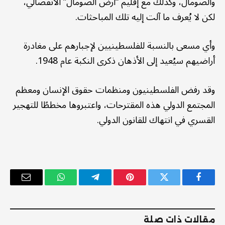
والصومال، وكذلك مع إقليم “أرض الصومال” الانفصالي،
لكن لا يُعرف ما آلت إليه تلك المباحثات.
وأي مسعى بالنسبة للفلسطينيين لإجبارهم على مغادرة
أراضيهم سيُعيد إلى الأذهان ذكرى النكبة عام 1948.
وقد رفض الفلسطينيون ومنظمات حقوق الإنسان ومعظم
المجتمع الدولي هذه المقترحات، واعتبروها مخططًا للتهجير
القسري في انتهاك للقانون الدولي.
فيسبوك
تويتر
بينتيريست
تيلقرام
واتساب
البريد
الإلكترو
مقالات ذات صلة