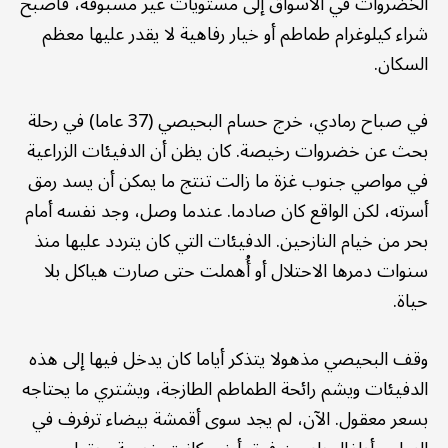
الخضروات في الأسواق إلى مستويات غير مسبوقة، فأصبح
شراء كيلوغرام طماطم أو خيار رفاهية لا يقدر عليها معظم
السكان.
في صباح رمادي، خرج حسام البحيصي (37 عاما) في رحلة
بحث عن خضروات رخيصة. كان يظن أن الدفيئات الزراعية
في مواصي جنوب غزة ما زالت تنتج ما يمكن أن يسد رمق
أسرته، لكن الواقع كان صادما. عندما وصل، وجد نفسه أمام
بحر من خيام النازحين. الدفيئات التي كان يتردد عليها منذ
سنوات دمرها الاحتلال أو أُهملت حتى صارت هياكل بلا
حياة.
وقف البحيصي مذهولا يتذكر أياما كان يدخل فيها إلى هذه
الدفيئات ويشم رائحة الطماطم الطازجة، ويشتري ما يحتاجه
بسعر معقول. الآن، لم يجد سوى أقمشة بيضاء ترفرف في