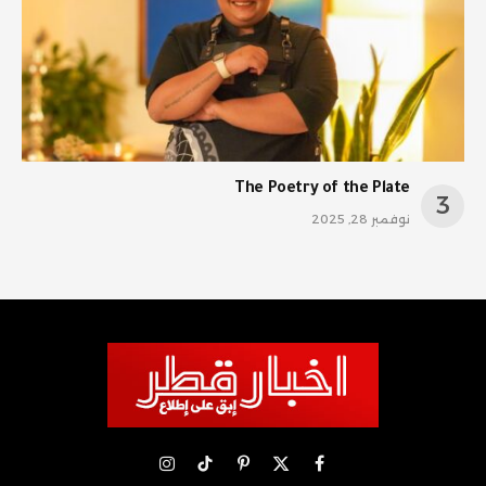
The Poetry of the Plate
نوفمبر 28, 2025
X
فيسبوك
بينتيريست
تيكتوك
الانستغرام