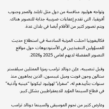
وتواجه هوليود منافسة من دول مثل تايلند والمجر وجنوب
أفريقيا، التي تقدم إعفاءات ضريبية جذابة للتصوير هناك.
ويتم تصوير كثير من الأفلام أيضا في بلدان عدة.
فكاليفورنيا احتلت المرتبة السادسة في استطلاع حديث
للمسؤولين التنفيذيين في الأستوديوهات حول مواقع
التصوير المفضلة لديهم لعامي 2025 و2026.
وقبل تنصيبه، عيّن دونالد ترامب رمزيا الممثلين سيلفستر
ستالون وجون فويت وميل غيبسون، الذين يجاهرون منذ
سنوات بتأييدهم له، “سفراء” لهوليود ليكونوا “عينيه وأذنيه”
في قطاع السينما المؤيد للديمقراطيين بشكل كبير.
وعارض كثير من نجوم الموسيقى والسينما دونالد ترامب