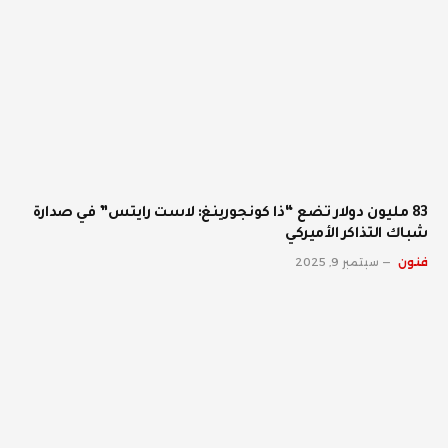
83 مليون دولار تضع “ذا كونجورينغ: لاست رايتس” في صدارة
شباك التذاكر الأميركي
فنون
سبتمبر 9, 2025