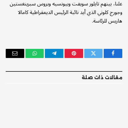
علنا، بينهم تايلور سويفت وبيونسيه وبروس سبرينغستين
وجورج كلوني الذي أيد نائبة الرئيس الديمقراطية كامالا
هاريس للرئاسة.
فيسبوك
تويتر
بينتيريست
تيلقرام
واتساب
البريد
الإلكترو
مقالات ذات صلة