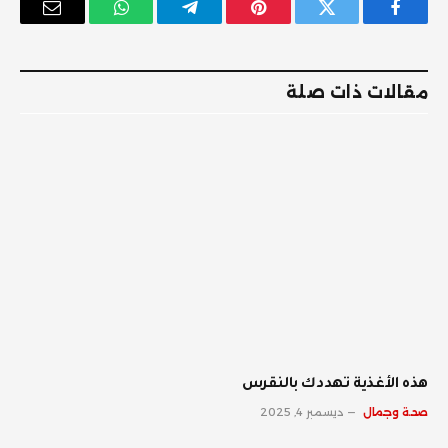
فيسبوك
تويتر
بينتيريست
تيلقرام
واتساب
البريد
الإلكترو
مقالات ذات صلة
‫هذه الأغذية تهددك بالنقرس
صحة وجمال
ديسمبر 4, 2025