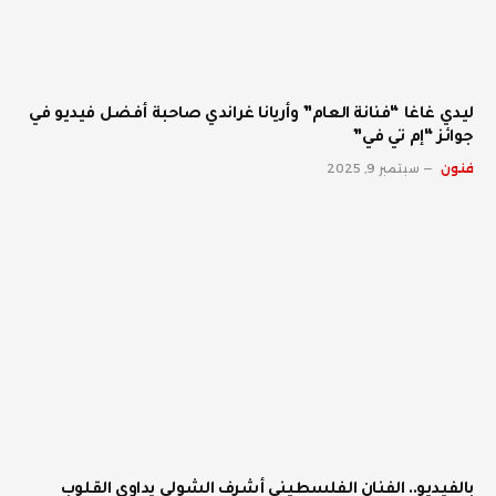
ليدي غاغا “فنانة العام” وأريانا غراندي صاحبة أفضل فيديو في
جوائز “إم تي في”
فنون
سبتمبر 9, 2025
بالفيديو.. الفنان الفلسطيني أشرف الشولي يداوي القلوب