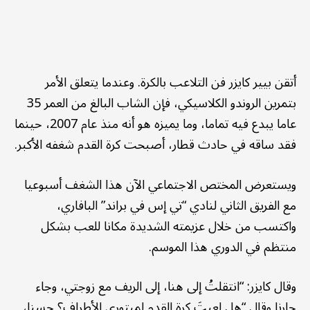
أتقن بيير كايزر فن التلاعب بالكرة. وعندما يتعلق الأمر
بتمرين الروندو الكلاسيكي، فإن الشاب البالغ من العمر 35
عاما يبدع فيه تماما، وما يميزه هو أنه منذ عام 2007، حينما
فقد ساقه في حادث قطار، أصبحت كرة القدم شغفه الأكبر.
ويستعرض المختص الاجتماعي الآن هذا الشغف أسبوعيا
مع الفريق الثاني لنادي “تي إس في براند” البافاري،
واكتسب من خلال عزيمته الشديدة مكانا للعب بشكل
منتظم في الدوري هذا الموسم.
وقال كايزر: “انتقلتُ إلى هنا، إلى الريف مع زوجتي، وجاء
جارنا وقال “هل لعبتَ كرة القدم لمبتوري الأطراف؟ حسنا،