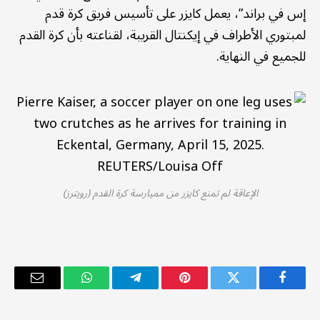
إس في براند”، يعمل كايزر على تأسيس فريق كرة قدم
لمبتوري الأطراف في إيكنتال القريبة، لقناعته بأن كرة القدم
للجميع في النهاية.
الإعاقة لم تمنع كايزر من مميارسة كرة القدم (رويترز)
فيسبوك
تويتر
بينتيريست
تيلقرام
واتساب
البريد
الإلكترو