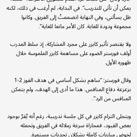
يمكن أن تأتي للتدريب”. في البداية، لم أرغب في ذلك، لكنه
ظل يسألني، وفي النهاية انضممتُ إلى الفريق. وكانوا
مجموعة ودودة للغاية. كان الأمر ماتعا للغاية”.
ولا يقتصر تأثير كايزر على مجرد المشاركة، إذ سلط المدرب
أولف فورستر الضوء على مساهمة كايزر الملموسة خلال
ظهوره الأول.
وقال فورستر: “ساهم بشكل أساسي في هدف الفوز 2-1
بزعزعة دفاع المنافس. هذا ما أدى إلى الهدف، ولم يتمكن
المنافس من الرد”.
ويتجلى التزام كايزر في كل جلسة تدريبية، رغم أنه يُقرّ بوجود
بعض القيود، فمجاراة سرعة زملائه في الفريق وتحمله
لخوض مباريات كاملة يشكلان تحديات مستمرة.