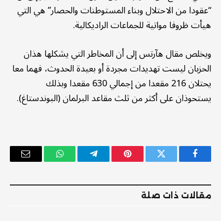
“عقودا من الاحتلال وبناء المستوطنات والحصار” هي التي
هيأت ظروفا مواتية للجماعات الراديكالية.
ويخلص مقال هآرتس إلى أن المخاطر التي يشكلها هذان
الحزبان ليست تهديدات مجردة أو بعيدة الحدوث، فهما معا
يحتلان 216 مقعدا من إجمالي 630 مقعدا وبذلك
يستحوذان على أكثر من ثلث مقاعد البرلمان (البوندستاغ).
فيسبوك
تويتر
بينتيريست
تيلقرام
واتساب
البريد
الإلكترو
مقالات ذات صلة