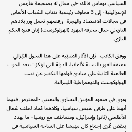
السياسي توماس فالك -في مقال له بصحيفة هآرتس
الإسرائيلية- إلى 3 مخاوف رئيسية تنتاب الشباب الألماني
في مجالات الاقتصاد والهجرة، ورفضهم تحمل وِزر بلادهم
التاريخي حيال محرقة اليهود (الهولوكوست) إبان فترة الحكم
النازي.
ووفق الكاتب، فإن الآثار المترتبة على هذا التحول الزلزالي
عميقة الغور بالنسبة لألمانيا، الدولة التي ارتكزت بعد الحرب
العالمية الثانية على مبادئ قوامها التكفير عن ذنب
الهولوكوست والديمقراطية الليبرالية.
ويرى في صعود الحزبين اليساري واليميني -المفترض فيهما
أنهما على طرفي نقيض سياسيا، وكلاهما مُعاد لحلف شمال
الأطلسي (ناتو) وإسرائيل، ومتعاطف مع روسيا– ما يهدد
بنقض عُرى إجماع كان مهيمنا على الساحة السياسية في