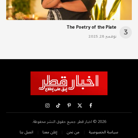
The Poetry of the Plate
نوفمبر 28, 2025
X
فيسبوك
بينتيريست
تيكتوك
الانستغرام
(Twitter)
2026 © اخبار قطر. جميع حقوق النشر محفوظة.
سياسة الخصوصية
من نحن
إعلن معنا
اتصل بنا