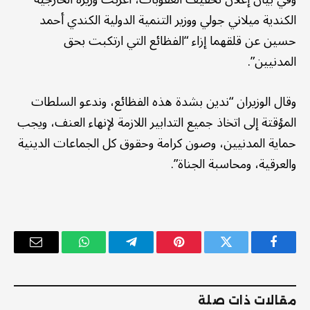
الكندية ميلاني جولي ووزير التنمية الدولية الكندي أحمد
حسين عن قلقهما إزاء “الفظائع التي ارتكبت بحق
المدنيين”.
وقال الوزيران “ندين بشدة هذه الفظائع، وندعو السلطات
المؤقتة إلى اتخاذ جميع التدابير اللازمة لإنهاء العنف، ويجب
حماية المدنيين، وصون كرامة وحقوق كل الجماعات الدينية
والعرقية، ومحاسبة الجناة”.
فيسبوك
تويتر
بينتيريست
تيلقرام
واتساب
البريد
الإلكترو
مقالات ذات صلة