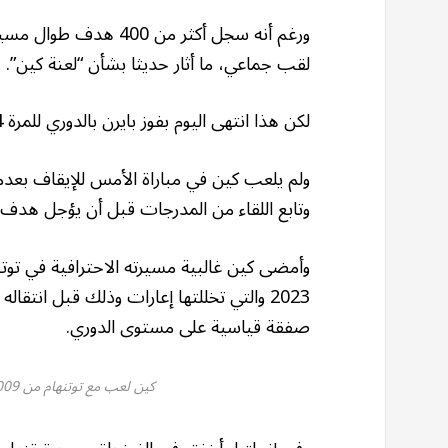
ورغم أنه سجل أكثر من 0
لقب جماعي، ما أثار حديثا بشأن “لعنة كين”.
لكن هذا انتهى اليوم بفوز بايرن بالدوري للمرة 34 إجمالا والمرة 33 بالصيغة الحالية للمسابقة.
ولم يلعب كين في مباراة الأمس للإيقاف بع
وتابع اللقاء من المدرجات قبل أن يؤجل هدف س
صفقة قياسية على مستوى الدوري.
كين لعب مع توتنهام من 2009 حتى 2023 دون أن يفوز بأي لقب (غيتي)