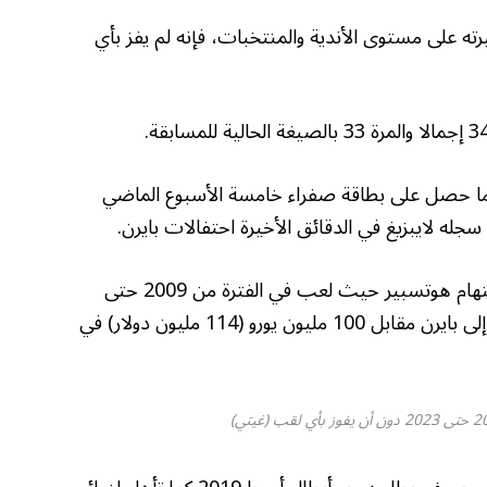
40 هدف طوال مسيرته على مستوى الأندية والمنتخبات، فإنه لم يفز بأي
دما حصل على بطاقة صفراء خامسة الأسبوع الماضي
جله لايبزيغ في الدقائق الأخيرة احتفالات بايرن.
وأمضى كين غالبية مسيرته الاحترافية في توتنهام هوتسبير حيث لعب في الفترة من 2009 حتى
2023 والتي تخللتها إعارات وذلك قبل انتقاله إلى بايرن مقابل 100 مليون يورو (114 مليون دولار) في