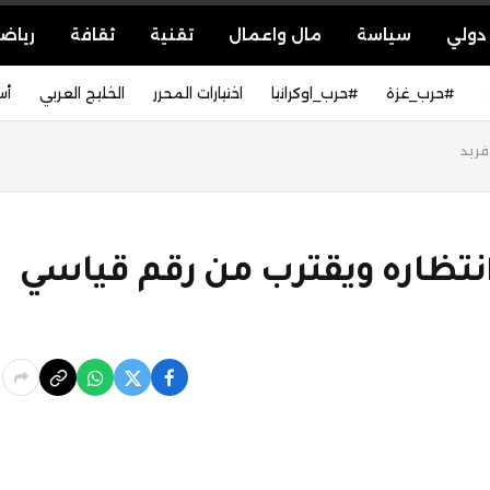
دولي
سياسة
مال واعمال
تقنية
ثقافة
رياض
#حرب_غزة
#حرب_اوكرانيا
اختيارات المحرر
الخليج العربي
أس
فريد
انتظاره ويقترب من رقم قياسي