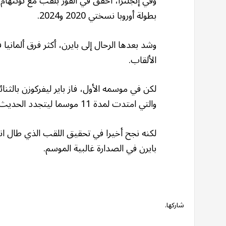
بطولة أوروبا نسختي 2020 و2024.
الألقاب.
لكن في موسمه الأول، فاز باير ليفركوزن بالثن
والتي امتدت لمدة 11 موسما ليتجدد الحديث عن “لعنة” كين.
بايرن في الصدارة غالبية الموسم.
شاركها.