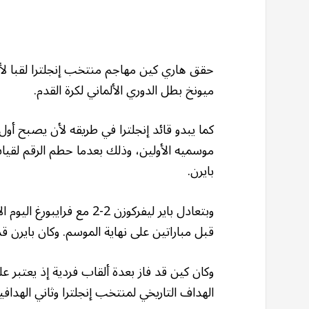
حقق هاري كين مهاجم منتخب إنجلترا لقبا لأو
ميونخ بطل الدوري الألماني لكرة القدم.
كما يبدو قائد إنجلترا في طريقه لأن يصبح أول
بايرن.
قبل مباراتين على نهاية الموسم. وكان بايرن قد تعادل 3-3 مع رازن بال شبورت لايب
وكان كين قد فاز بعدة ألقاب فردية إذ يعتبر
الهداف التاريخي لمنتخب إنجلترا وثاني الهدافين