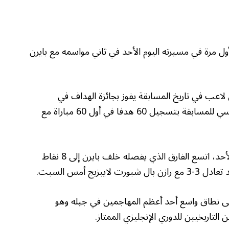
ل مرة في مسيرته اليوم الأحد في ثاني مواسمه مع بايرن
 لاعب في تاريخ المسابقة يفوز بجائزة الهداف في
موسميه الأولين، وذلك بعدما حطم الرقم لقياسي للمسابقة بتسجيل 60 هدفا في أول 60 مباراة مع
وبتعادل باير ليفركوزن 2-2 مع فرايبورغ اليوم الأحد، اتسع الفارق الذي يفصله خلف بايرن إلى 8 نقاط
زيج أمس السبت.
 على نطاق واسع أحد أعظم المهاجمين في جيله وهو
 التاريخيين للدوري الإنجليزي الممتاز.