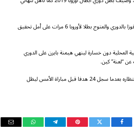
وفي إنجلترا، أخفق في الفوز بلقب مع توتنهام، وصيف بطل دوري أبطال أوروبا 2019 كما تأهل لنهائي
وشد بعدها الرحال إلى بايرن، أكثر فرق ألمانيا فوزا بالدوري والمتوج بطلا لأوروبا 6 مرات على أمل تحقيق
ائية المحلية دون خسارة لينهي هيمنة بايرن على الدوري
لكنه نجح أخيرا في تحقيق اللقب الذي طال انتظاره بعدما سجل 24 هدفا قبل مباراة الأمس ليظل
فيسبوك
تويتر
بينتيريست
تيلقرام
واتساب
البريد