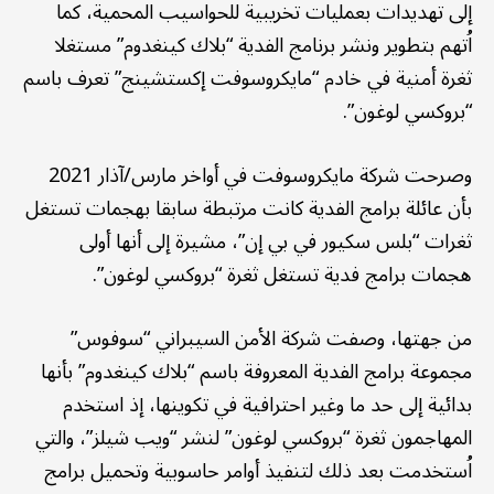
إلى تهديدات بعمليات تخريبية للحواسيب المحمية، كما
اُتهم بتطوير ونشر برنامج الفدية “بلاك كينغدوم” مستغلا
ثغرة أمنية في خادم “مايكروسوفت إكستشينج” تعرف باسم
“بروكسي لوغون”.
وصرحت شركة مايكروسوفت في أواخر مارس/آذار 2021
بأن عائلة برامج الفدية كانت مرتبطة سابقا بهجمات تستغل
ثغرات “بلس سكيور في بي إن”، مشيرة إلى أنها أولى
هجمات برامج فدية تستغل ثغرة “بروكسي لوغون”.
من جهتها، وصفت شركة الأمن السيبراني “سوفوس”
مجموعة برامج الفدية المعروفة باسم “بلاك كينغدوم” بأنها
بدائية إلى حد ما وغير احترافية في تكوينها، إذ استخدم
المهاجمون ثغرة “بروكسي لوغون” لنشر “ويب شيلز”، والتي
اُستخدمت بعد ذلك لتنفيذ أوامر حاسوبية وتحميل برامج