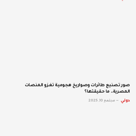
صور تصنيع طائرات وصواريخ هجومية تغزو المنصات
المصرية.. ما حقيقتها؟
دولي
سبتمبر 10, 2025