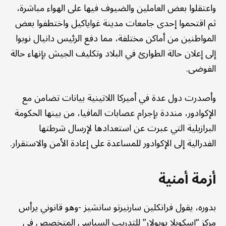
واعتقلوا بعض العاملين والضيوف فيها على الهواء مباشرة،
ثم اقتحموا إحدى جامعات مدينة غواياكيل واختطفوا بعض
المواطنين من أماكن مختلفة، مما دفع الرئيس دانيال نوبوا
إلى إعلان حالة الطوارئ في البلاد وتكليف الجيش بإنهاء حالة
الفوضى.
وأصدرت دول عدة في أميركا اللاتينية بيانات تضامن مع
الإكوادور، منددة بإجرام عصابات المافيا، من بينها الحكومة
البرازيلية التي عبرت عن استعدادها لإرسال شرطتها
الفدرالية إلى الإكوادور للمساعدة على إعادة الأمن والاستقرار.
أزمة أمنية
بدوره، يقول فرانكلين سارنيرتو سانشيز -وهو قانوني يرأس
مركز “إسكويلا بوبولار” للتدريب السياسي المتخصص في