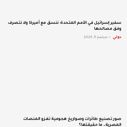
سفير إسرائيل في الأمم المتحدة: ننسق مع أميركا ولا نتصرف
وفق مصالحها
دولي
سبتمبر 11, 2025
صور تصنيع طائرات وصواريخ هجومية تغزو المنصات
المصرية.. ما حقيقتها؟