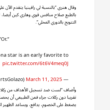
وقال هنري “بالنسبة لي رافينيا يتقدم الآن 
بالطبع صلاح منافس قوي وهاري كين أيضا، لكن
التتويج بالدوري المحلي”.
Or.”
a star is an early favorite to
pic.twitter.com/6t6V4meq0J
rtsGolazo)
March 11, 2025
— CBS Sports Golazo
وأضاف “لست ضد تسجيل الأهداف من ركلات 
تقريبا دون ركلات جزاء فمن الطبيعي أن يحصل 
يضغط على الخصوم، يدافع، ويساعد الظهير الأ