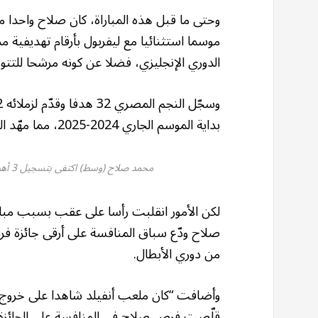
وحتى ما قبل هذه المباراة، كان صلاح واحدا من
موسما استثنائيا مع ليفربول بأرقام تهديفية
الدوري الإنجليزي، فضلا عن كونه مرشحا للتتوي
بداية الموسم الجاري 2024-2025، مما مهّد الطريق أمامه نحو الكرة الذهبية.
محمد صلاح (وسط) اكتفى بتسجيل 3 أهداف في دوري أبطال أوروبا خلال الموسم الحالي (رويترز)
لكن الأمور انقلبت رأسا على عقب بسبب مبا
صلاح ودّع سباق المنافسة على أرقى جائزة فردي
من دوري الأبطال.
وأضافت “كان ملعب أنفيلد شاهدا على خروج مؤل
قلّصت فرص صلاح في المنافسة على الجائزة.