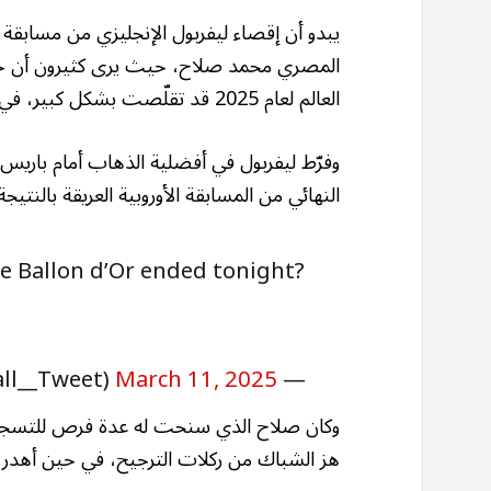
يبدو أن إقصاء ليفربول الإنجليزي من مسابقة د
المصري محمد صلاح، حيث يرى كثيرون أن حظو
العالم لعام 2025 قد تقلّصت بشكل كبير، في حين حسم آخرون الأمر بأنه ودّع السباق.
النهائي من المسابقة الأوروبية العريقة بالنتيجة 
e Ballon d’Or ended tonight?
all__Tweet)
March 11, 2025
— Football Tweet
وكان صلاح الذي سنحت له عدة فرص للتسجيل خ
هز الشباك من ركلات الترجيح، في حين أهدر ك