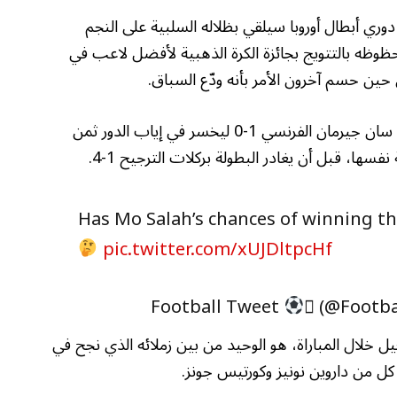
وري أبطال أوروبا سيلقي بظلاله السلبية على النجم
ظه بالتتويج بجائزة الكرة الذهبية لأفضل لاعب في
وفرّط ليفربول في أفضلية الذهاب أمام باريس سان جيرمان الفرنسي 1-0 ليخسر في إياب الدور ثمن
نفسها، قبل أن يغادر البطولة بركلات الترجيح 1-4.
Has Mo Salah’s chances of winning th
pic.twitter.com/xUJDltpcHf
 (@Footb
لال المباراة، هو الوحيد من بين زملائه الذي نجح في
ل من داروين نونيز وكورتيس جونز.