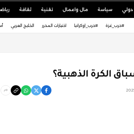
دولي
سياسة
مال واعمال
تقنية
ثقافة
رياض
#حرب_غزة
#حرب_اوكرانيا
اختيارات المحرر
الخليج العربي
أس
ق الكرة الذهبية؟