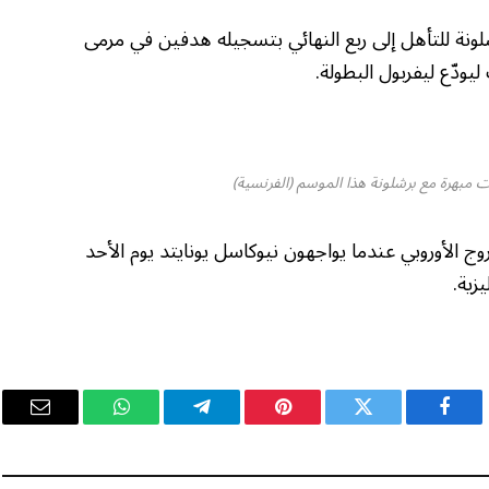
ونة للتأهل إلى ربع النهائي بتسجيله هدفين في مرمى
ودّع ليفربول البطولة.
ات مبهرة مع برشلونة هذا الموسم (الفرنسية)
ج الأوروبي عندما يواجهون نيوكاسل يونايتد يوم الأحد
زية.
فيسبوك
تويتر
بينتيريست
تيلقرام
واتساب
البريد
الإلكت