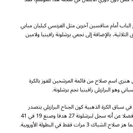
 الباب أمام منافسين آخرين مثل الفرنسي كيليان مبابي
لثلاثية، بالإضافة إلى نجمي برشلونة رافينيا ولامين
 هنري اسم صلاح من قائمة المرشحين للفوز بالكرة
اني وهو البرازيلي رافينيا نجم برشلونة.
ي سباق الكرة الذهبية كون الجناح البرازيلي يتصدر
قائمة هدافي دوري الأبطال برصيد 11 هدفا، فضلا عن أنه سجل لبرشلونة 27 هدفا وصنع 19 في 41
مرات فقط في البطولة الأوروبية.