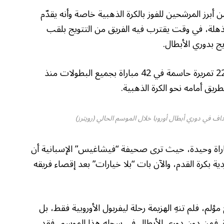
 أبرز المرشحين للفوز بالكرة الذهبية خاصة وأنه يقدّم
 مذهلة، في وقت يقترب فيه الفريق من التتويج بلقب
ج بدوري الأبطال.
وسجّل النجم المصري 32 هدفا وقدّم لزملائه 22 تمريرة حاسمة في 42 مباراة بجميع البطولات منذ
راة وحيدة، حيث ترى صحيفة “فيشاغيس” الإسبانية أن
ة بكرة القدم، والآن بات “بلا خيارات” بعد إقصاء فريقه
م، فلم تنهِ الهزيمة رحلة ليفربول الأوروبية فقط، بل
 فمن دون دوري الأبطال في سجله هذا الموسم، فقد