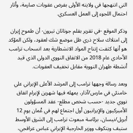
التي انتهجها في ولايته الأولى بفرض عقوبات صارمة، وأثار
احتمال اللجوء إلى العمل العسكري.
وذكر الموقع -في تقرير بقلم جوناثان تيرون- أن طموح إيران
إلى امتلاك سلاح ذري ظل موضع شك لعقود، ولكن المؤكد
هو أنها كثفت إنتاج المواد الانشطارية بعد انسحاب ترامب
الأحادي عام 2018 من الاتفاق النووي الدولي الذي قيد
أنشطة طهران النووية مقابل تخفيف العقوبات.
وبعد رسالة وجهها ترامب إلى المرشد الأعلى الإيراني علي
خامنئي في مارس/آذار، يمهله فيها شهرين لإبرام اتفاق
نووي جديد -حسب شخص مطلع- عقد المسؤولون
الأميركيون والإيرانيون أول اجتماع لهم في عُمان يوم 12
أبريل/نيسان، برئاسة مبعوث ترامب إلى الشرق الأوسط
ستيف ويتكوف ووزير الخارجية الإيراني عباس عراقجي،