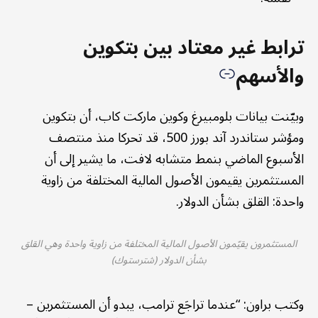
ترابط غير معتاد بين بتكوين
والأسهم
وبيّنت بيانات بلومبيرغ وكوين ماركت كاب، أن بتكوين
ومؤشر ستاندرد آند بورز 500، قد تحركا منذ منتصف
الأسبوع الماضي بنمط متشابه لافت، ما يشير إلى أن
المستثمرين يقيمون الأصول المالية المختلفة من زاوية
واحدة: القلق بشأن الدولار.
المستثمرون يقيّمون الأصول المالية المختلفة من زاوية واحدة وهي القلق
بشأن الدولار (شترستوك)
وكتب براون: “عندما تراجَع ترامب، يبدو أن المستثمرين –