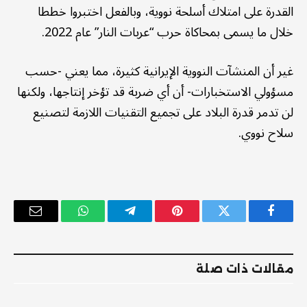
القدرة على امتلاك أسلحة نووية، وبالفعل اختبروا خططا
خلال ما يسمى بمحاكاة حرب “عربات النار” عام 2022.
غير أن المنشآت النووية الإيرانية كثيرة، مما يعني -حسب
مسؤولي الاستخبارات- أن أي ضربة قد تؤخر إنتاجها، ولكنها
لن تدمر قدرة البلاد على تجميع التقنيات اللازمة لتصنيع
سلاح نووي.
فيسبوك
تويتر
بينتيريست
تيلقرام
واتساب
البريد
الإلكترو
مقالات ذات صلة