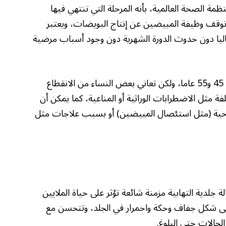
مة الصحة العالمية، بأنه المرحلة التي تنتهي فيها
 توقف وظيفة المبيضين عن إنتاج البويضات، ويعتبر
بيعيا بعد مرور 12 شهرا متتاليا دون حدوث الدورة الشهرية دون وجود أسباب مرضية
يحدث انقطاع الطمث الطبيعي عادة بين سن 45 و55 عاما، ولكن تعاني بعض النساء من الانقطاع
 مثل الاضطرابات الوراثية أو المناعية، كما يمكن أن
حية (مثل استئصال المبيضين) أو بسبب علاجات مثل
ة جلدية التهابية مزمنة شائعة تؤثر على حياة الملايين
 على شكل جفاف وحكة واحمرار في الجلد، وتتحسن مع
لحالات حتى البلوغ.