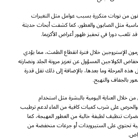
1% من البالغين يعانون من نوبات متكررة بسبب عوامل مثل التغيرات
للحساسية مثل الصابون والعطور، كما كشفت أبحاث حديثة
د تلعب دورا في تحفيز ظهور أعراض الأكزيما.
رمون الإستروجين خلال فترة انقطاع الطمث، مما يؤدي
فاض الكولاجين المسؤول عن تعزيز مرونة الجلد ونضارته
هذه المرحلة وما بعدها، بالإضافة إلى ذلك تقل قدرة
عور بالجفاف والتهيج.
 خلال العناية اليومية بالبشرة مثل استخدام
، والحرص على شرب كميات كافية من الماء لدعم ترطيب
رات تنظيف لطيفة خالية من العطور المهيجة، كما
ة تحتوي على الستيرويدات أو جرعات منخفضة من
راض.