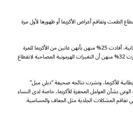
 الطمث وتفاقم أعراض الأكزيما أو ظهورها لأول مرة
وشمل هذا الاستطلاع أكثر من 700 امرأة بريطانية، أفادت 25% منهن بأنهن عانين من الأكزيما للمرة
الأولى خلال هذه المرحلة العمرية، في حين ذكرت 32% منهن أن التغيرات الهرمونية المصاحبة لانقطاع
ريطانية للأكزيما، ونشرت نتائجه صحيفة “ديلي ميل”
 الوعي بشأن العوامل المحفزة للأكزيما، خاصة لدى النساء
ي تفاقم المشكلات الجلدية مثل الجفاف والحساسية.