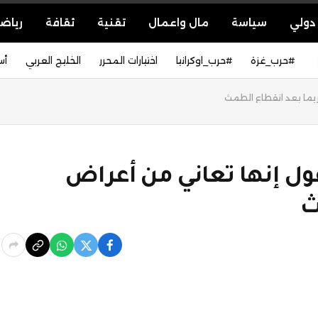
دولي
سياسة
مال واعمال
تقنية
ثقافة
رياض
#حرب_غزة
#حرب_اوكرانيا
اختيارات المحرر
الخليج العربي
أس
زيما بعد انقطاع الطمث
ول إنها تعاني من أعراض
ث