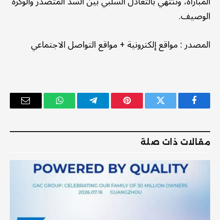
المباراة، وتنتهي بالتعادل السلبي بين السد المتصدر والوكرة
الوصيف.
المصدر
:
مواقع إلكترونية
+
مواقع التواصل الاجتماعي
فيسبوك
تويتر
بينتيريست
تيلقرام
واتساب
البريد
الإلكترو
مقالات ذات صلة