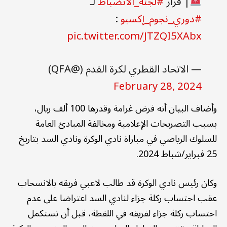
| قرار
#لجنة_الانضباط
لـ
#دوري_نجوم_إكسبو
:
pic.twitter.com/JTZQI5XAbx
— الاتحاد القطري لكرة القدم (@QFA)
February 28, 2024
وأضاف البيان أنه فرض غرامة وقدرها 100 ألف ريال،
بسبب التصريحات الإعلامية ومخالفة المبادئ العامة
للسلوك الرياضي في مباراة نادي الوكرة ونادي السد بتاريخ
25 فبراير/شباط 2024.
وكان رئيس نادي الوكرة قد طالب لاعبي فريقه بالانسحاب
عقب احتساب ركلة جزاء لنادي السد اعتراضا على عدم
احتساب ركلة جزاء لفريقه في اللقطة، قبل أن تستكمل