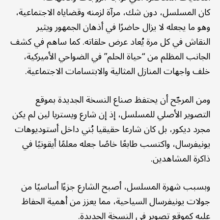
كان المسلسل، دون شك، مرآة لزمنه وقضاياه الاجتماعية،
وهو ما يجعله لا يزال حاضرًا في أذهان الجمهور ويثير
النقاش في كل مرة يُعاد عرض حلقاته. كما ساهم في كشف
الجانب المظلم من “حياة الحلم” في الضواحي الأميركية،
خلف واجهات المنازل المثالية والابتسامات الاجتماعية.
ومن المرجّح أن يحتفظ صناع النسخة الجديدة بموقع
التصوير الأصلي للمسلسل، إذ إن شارع ويستريا لين لم يكن
مجرد ديكور، بل كان شارعا حقيقيا بُني داخل أستوديوهات
يونيفرسال، واكتسب طابعًا خاصًا جعله معلمًا أيقونيًا في
ذاكرة المشاهدين.
وبسبب شهرة المسلسل، أصبح الشارع جزءًا أساسيًا من
جولات يونيفرسال السياحية، مما يعزز من أهمية الحفاظ
عليه كموقع تصوير في النسخة الجديدة.