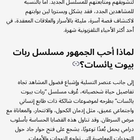
لتشويقهم ومتابعتهم للمسلسل الجديد. أما بالنسبة
للمشاهدين الجدد، فقد يشكل ويستريا لين بوابتهم
لاكتشاف قصة آسرة، مليئة بالأسرار والعلاقات المعقدة، في
أحد أكثر الأحياء التلفزيونية شهرة.
لماذا أحب الجمهور مسلسل ربات
بيوت يائسات؟
إلى جانب عنصر التسلية وإشباع فضول المشاهد تجاه
تفاصيل حياة شخصياته، عُرف مسلسل “ربات بيوت
يائسات” بطرحه لموضوعات شائكة ذات طابع إنساني
واجتماعي عميق، مثل إدمان الكحول، والانتحار، والمعاناة مع
مرض السرطان. وقد تناول هذه القضايا الحساسة بأسلوب
درامي يحمل بُعدًا توعويًا، يشجع على فتح حوار جاد حول
التحديات المعاصرة التي تواجه الزوجات والأمهات.