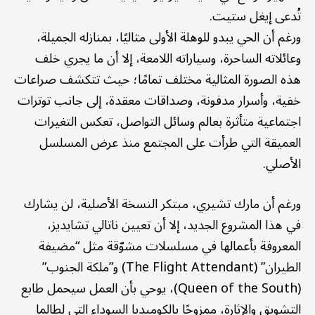
تُدعى إيغل ستيت.
ورغم أن الحي يبدو للوهلة الأولى مثاليًا، بمنازله الجميلة،
وعائلاته الساحرة، وسياراته اللامعة، إلا أن ما يجري خلف
هذه الصورة المثالية مختلف تمامًا؛ حيث تتكشف صراعات
خفية، وأسرار مدفونة، وصداقات معقدة، إلى جانب توترات
اجتماعية متأثرة بعالم وسائل التواصل، تعكس التغيرات
العميقة التي طرأت على المجتمع منذ عرض المسلسل
الأصلي.
ورغم أن مارك تشيري، مبتكر النسخة الأصلية، لن يشارك
في هذا المشروع الجديد، إلا أن تعيين ناتالي تشايديز،
المعروفة بأعمالها في مسلسلات مشوّقة مثل “مضيفة
الطيران” (The Flight Attendant) و”ملكة الجنوب”
(Queen of the South)، يوحي بأن العمل سيحمل طابع
التشويق والإثارة، ممزوجًا بالكوميديا السوداء التي لطالما