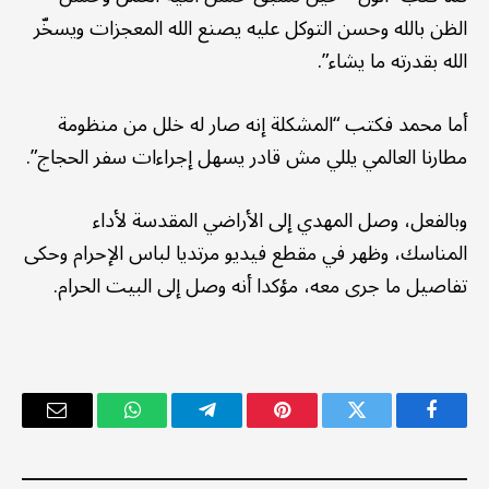
الظن بالله وحسن التوكل عليه يصنع الله المعجزات ويسخّر
الله بقدرته ما يشاء”.
أما محمد فكتب “المشكلة إنه صار له خلل من منظومة
مطارنا العالمي يللي مش قادر يسهل إجراءات سفر الحجاج”.
وبالفعل، وصل المهدي إلى الأراضي المقدسة لأداء
المناسك، وظهر في مقطع فيديو مرتديا لباس الإحرام وحكى
تفاصيل ما جرى معه، مؤكدا أنه وصل إلى البيت الحرام.
فيسبوك
تويتر
بينتيريست
تيلقرام
واتساب
البريد
الإلكترو