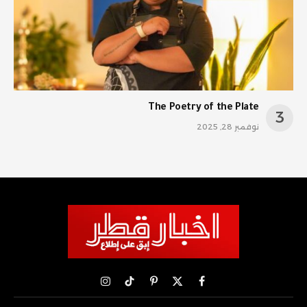
The Poetry of the Plate
نوفمبر 28, 2025
X
فيسبوك
بينتيريست
تيكتوك
الانستغرام
(Twitter)