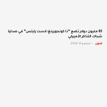
83 مليون دولار تضع “ذا كونجورينغ: لاست رايتس” في صدارة
شباك التذاكر الأميركي
فنون
سبتمبر 9, 2025