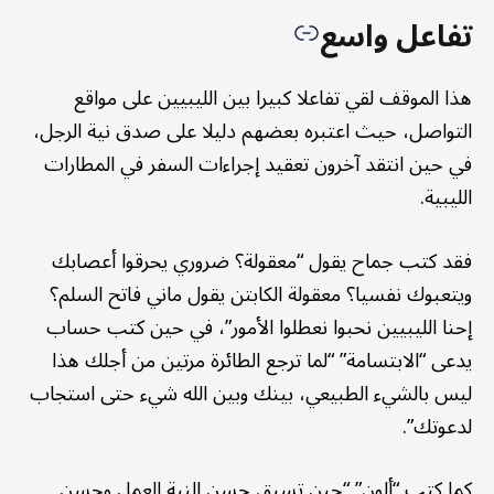
تفاعل واسع
هذا الموقف لقي تفاعلا كبيرا بين الليبيين على مواقع
التواصل، حيث اعتبره بعضهم دليلا على صدق نية الرجل،
في حين انتقد آخرون تعقيد إجراءات السفر في المطارات
الليبية.
فقد كتب جماح يقول “معقولة؟ ضروري يحرقوا أعصابك
ويتعبوك نفسيا؟ معقولة الكابتن يقول ماني فاتح السلم؟
إحنا الليبيين نحبوا نعطلوا الأمور”، في حين كتب حساب
يدعى “الابتسامة” “لما ترجع الطائرة مرتين من أجلك هذا
ليس بالشيء الطبيعي، بينك وبين الله شيء حتى استجاب
لدعوتك”.
كما كتب “ألون” “حين تسبق حسن النية العمل وحسن