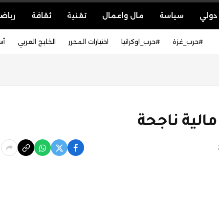
دولي
سياسة
مال واعمال
تقنية
ثقافة
رياض
#حرب_غزة
#حرب_اوكرانيا
اختيارات المحرر
الخليج العربي
أس