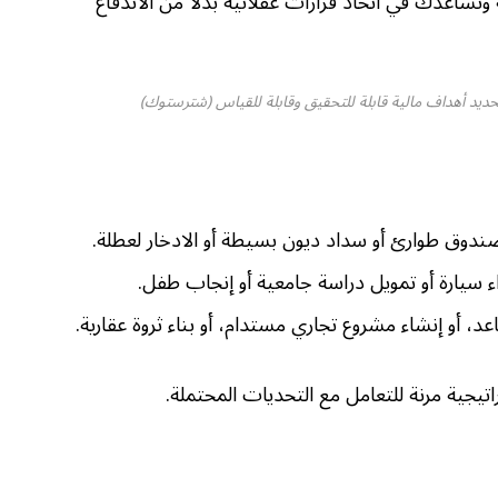
وتساعدك في اتخاذ قرارات عقلانية بدلا من الاندفاع
تحديد أهداف مالية قابلة للتحقيق وقابلة للقياس (شترستوك)
جية مرنة للتعامل مع التحديات المحتملة.