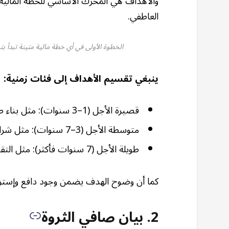
والأهداف هي المحرك الأساسي للخطة المالية 
العاطفي.
الخطوة الأولى في أي خطة مالية متينة تبدأ ب
ينبغي تقسيم الأهداف إلى فئات زمنية:
قصيرة الأجل (1–3 سنوات): مثل بناء صندوق طوارئ أو سداد ديون بسيطة أو الادخار لعطلة.
متوسطة الأجل (3–7 سنوات): مثل شراء سيارة أو تمويل دراسة جامعية أو إنجاب طفل.
طويلة الأجل (7 سنوات فأكثر): مثل التقاعد، أو إنشاء مشروع تجاري مستدام، أو بناء ثروة عقارية.
كما أن وضوح الهدف يضمن وجود دافع وإستراتي
2. بيان صافي الثروة