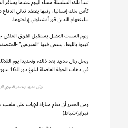
تبدأ تلك السلسلة مساء اليوم عندما يسافر ال
كأس ملك إسبانيا، وفيها يفتقد ثنائي الدفاع دي
بيلينغهام اللذين قرر أنشيلوتي إراحتهما.
ويوم السبت المقبل يستقبل الفريق الملكي جار
كبيرة بالليغا، يسعى فيها “الميرنغي” -المتصدر 
في ذهاب الجولة الفاصلة لبلوغ دور الـ16 بدوري الأبطال، بعد فشل الفريقين في التأهل المباشر.
ريال مدريد يتصدر الدوري الإس
فبراير/شباط).