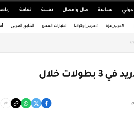
دولي
سياسة
مال واعمال
تقنية
ثقافة
رياض
#حرب_غزة
#حرب_اوكرانيا
اختيارات المحرر
الخليج العربي
أس
5 مباريات حاسمة لريال مدريد في 3 بطولات خلال