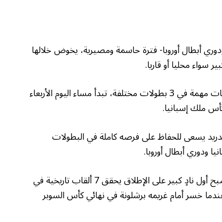
دوري أبطال أوروبا- فترة حاسمة ومصيرية، يخوض خلالها
سواء محليا أو قاريا.
وعلى مدى أسبوعين يلعب ريال مدريد 5 مباريات مهمة في 3 بطولات مختلفة، تبدأ مساء اليوم الأربعاء
أس ملك إسبانيا.
ريد يسعى للحفاظ على فرصه كاملة في البطولات
يا ودوري أبطال أوروبا.
وأشارت إلى تحطيم حلم ريال مدريد في أن يصبح أول نادٍ كبير على الإطلاق يحقق 7 ألقاب تاريخية في
ون الثاني، عندما خسر أمام غريمه برشلونة في نهائي كأس السوبر