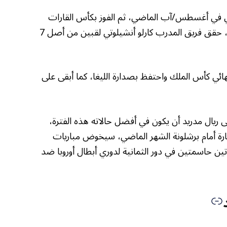
بي في أغسطس/آب الماضي، ثم الفوز بكأس القارات
للأندية بجدة في ديسمبر/كانون الأول الماضي، حقق فريق المدرب كارلو أنشيلوتي لقبين من أصل 7
هائي كأس الملك واحتفظ بصدارة الليغا، كما أبقى على
 ريال مدريد أن يكون في أفضل حالاته هذه الفترة،
رة أمام برشلونة الشهر الماضي، سيخوض مباريات
ن حاسمتين في دور الثمانية لدوري أبطال أوروبا ضد