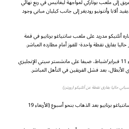
فريق إلى ملعب بوتاركي لمواجهة ليغانيس في ربع نهائي
فيد ألابا وأنتونيو روديغر إلى جانب كيليان مبابي وجود
ه أتلتيكو مدريد على ملعب سانتياغو برنابيو في قمة
حاليا بفارق نقطة واحدة- للفوز أمام مطارده المباشر.
ويحل ريال مدريد بعد ذلك، وتحديدا يوم الثلاثاء 11 فبراير/شباط، ضيفا على مانشستر سيتي الإنجليزي
باني حاليا بفارق نقطة عن أتلتيكو (رويترز)
ومن المقرر أن تقام مباراة الإياب على ملعب سانتياغو برنابيو بعد الذهاب بنحو أسبوع (الأربعاء 19