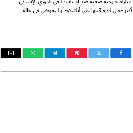
 مباراة خارجية صعبة ضد أوساسونا في الدوري الإسباني،
 أكثر -حال فوزه قبلها على أتلتيكو- أو التعويض في حالة
فيسبوك
تويتر
بينتيريست
تيلقرام
واتساب
البريد
الإلكت