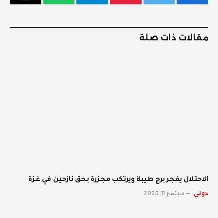
فيسبوك
تويتر
بينتيريست
تيلقرام
واتساب
البريد
الإلكترو
مقالات ذات صلة
الاحتلال يفجر برج طيبة ويرتكب مجزرة بحق نازحين في غزة
دولي
سبتمبر 11, 2025