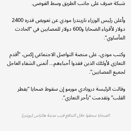
شبكة صرف على جانب الطريق وسط الفوضى.
وأعلن رئيس الوزراء ناريندرا مودي عن تعويض قدره 2400
دولار لأقرباء الضحايا و600 دولار للمصابين في “الحادث
المأساوي”.
وكتب مودي، على منصة التواصل الاجتماعي إكس، “أقدم
التعازي لأولئك الذين فقدوا أحباءهم… أتمنى الشفاء العاجل
لجميع المصابين”.
وقالت الرئيسة دروبادي مورمو إن سقوط ضحايا “يفطر
القلب” وتقدمت “بأحر التعازي”.
الضحايا سحقوا خلال التدافع قرب مدينة هاثراس (رويترز)