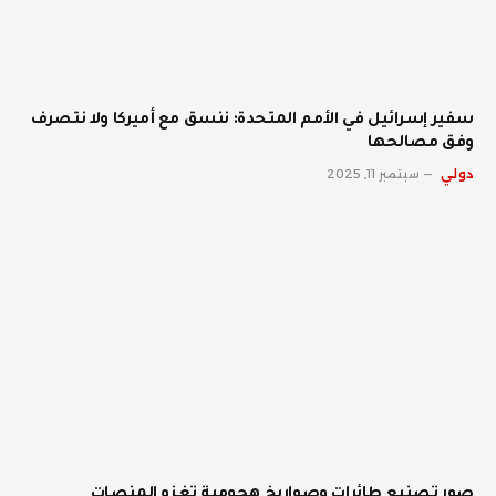
سفير إسرائيل في الأمم المتحدة: ننسق مع أميركا ولا نتصرف
وفق مصالحها
دولي
سبتمبر 11, 2025
صور تصنيع طائرات وصواريخ هجومية تغزو المنصات