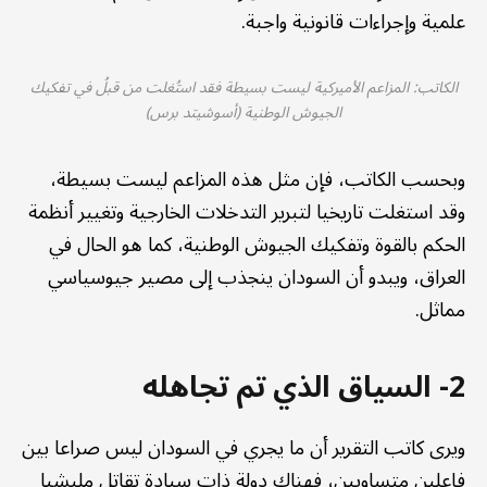
علمية وإجراءات قانونية واجبة.
الكاتب: المزاعم الأميركية ليست بسيطة فقد استُغلت من قبلُ في تفكيك
الجيوش الوطنية (أسوشيتد برس)
وبحسب الكاتب، فإن مثل هذه المزاعم ليست بسيطة،
وقد استغلت تاريخيا لتبرير التدخلات الخارجية وتغيير أنظمة
الحكم بالقوة وتفكيك الجيوش الوطنية، كما هو الحال في
العراق، ويبدو أن السودان ينجذب إلى مصير جيوسياسي
مماثل.
2- السياق الذي تم تجاهله
ويرى كاتب التقرير أن ما يجري في السودان ليس صراعا بين
فاعلين متساويين، فهناك دولة ذات سيادة تقاتل مليشيا