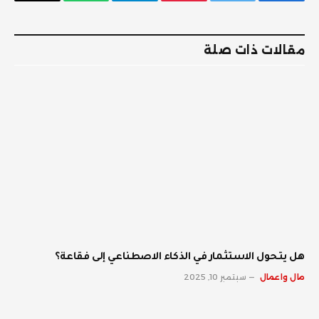
فيسبوك
تويتر
بينتيريست
تيلقرام
واتساب
البريد
الإلكترو
مقالات ذات صلة
هل يتحول الاستثمار في الذكاء الاصطناعي إلى فقاعة؟
مال واعمال
سبتمبر 10, 2025