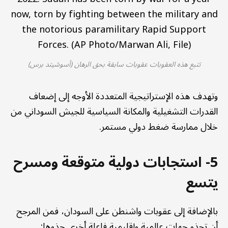
تتبع هذه العقوبات عقوبات سابقة بحق الرهان (أسوشيتد برس)
وتهدف هذه الإستراتيجية المتعددة الأوجه إلى إضعاف
القدرات التشغيلية والمكانة السياسية للجيش السوداني من
خلال ممارسة ضغط دولي مستمر.
5- استجابات دولية متوقعة ومسرح
يتسع
بالإضافة إلى عقوبات واشنطن على السودان، فمن المرجح
أن تحذو جهات عالمية وإقليمية فاعلة أخرى حذوها: