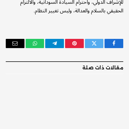
للإشراف الدولي، واحترام السيادة السودانية، والالتزام
الحقيقي بالسلام والعدالة، وليس تغيير النظام.
فيسبوك
تويتر
بينتيريست
تيلقرام
واتساب
البريد
الإلكترو
مقالات ذات صلة