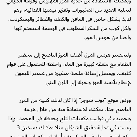
ويمكنك الاستفادة من حلاوة الموز المهروس وقوامه الكريمي
لتحلية العديد من المخبوزات وتعزيز قيمتها الغذائية، وهو
لذيذ بشكل خاص في المافن والكعك والفطائر والبسكويت،
ولكل كوب من السكر المطلوب في الوصفة استخدم كوبا
واحدا من هريس الموز.
ولتحضير هريس الموز، أضف الموز الناضج إلى محضر
الطعام مع ملعقة كبيرة من الماء، واخلطه للحصول على قوام
كثيف، ويفضل إضافة ملعقة صغيرة من عصير الليمون
لإبطاء تأكسد الموز وتحوله إلى اللون البني.
ووفق موقع “بوب شوجر” إذا كان لديك كمية من الموز
الناضج جدا، يمكنك الاستفادة منه من خلال هرسه
وتجميده في قوالب مكعبات الثلج وحفظه في المجمد، وإذا
رغبت في تحلية دقيق الشوفان مثلا يمكنك تسخين 3
مكعبات في وعاء في الميكرويف أو اترك مكعبات الموز مع