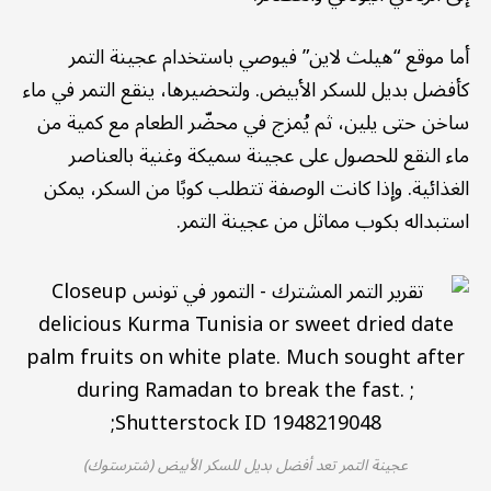
أما موقع “هيلث لاين” فيوصي باستخدام عجينة التمر
كأفضل بديل للسكر الأبيض. ولتحضيرها، ينقع التمر في ماء
ساخن حتى يلين، ثم يُمزج في محضّر الطعام مع كمية من
ماء النقع للحصول على عجينة سميكة وغنية بالعناصر
الغذائية. وإذا كانت الوصفة تتطلب كوبًا من السكر، يمكن
استبداله بكوب مماثل من عجينة التمر.
عجينة التمر تعد أفضل بديل للسكر الأبيض (شترستوك)