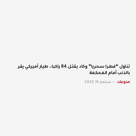
تناول “فطرا سحريا” وكاد يقتل 84 راكبا.. طيار أميركي يقر
بالذنب أمام المحكمة
منوعات
سبتمبر 10, 2025