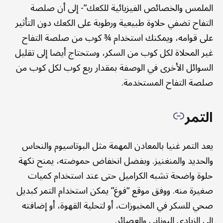
الملمس والخصائص الفيزيائية للكعك”- إلى أن صلصة
التفاح تضفي حلاوة طبيعية ورطوبة على الكعك دون التأثير
على قوامه، ويمكنك استخدام ¾ كوب من صلصة التفاح
غير المحلاة لكل كوب من السكر، وستحتاج أيضا إلى تقليل
السوائل الأخرى في الوصفة بمقدار ربع كوب لكل كوب من
صلصة التفاح المستخدمة.
التمر
يعد التمر غنيا بالمعادن المهمة مثل البوتاسيوم والنحاس
والحديد والمنغنيز. وبفضل انخفاض حموضته، يمنح نكهة
حلوة واضحة تشبه الكراميل حتى عند استخدام كميات
صغيرة منه. ووفق موقع “فوغ” يمكن استخدام التمر كبديل
صحي للسكر في المخبوزات، أو لتحلية القهوة، أو إضافته
إلى الزبادي اليوناني والعصائر.